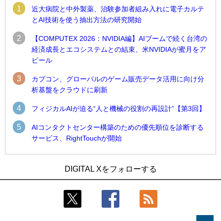
1
近大病院と中外製薬、治験参加者組み入れに電子カルテ
とAI技術を使う抽出方法の研究開始
2
【COMPUTEX 2026：NVIDIA編】AIブームで続く台湾の
経済成長とエコシステムとの結束、米NVIDIAが蜜月をア
ピール
3
カプコン、グローバルのゲーム販売データ活用に向け分
析基盤をクラウドに刷新
4
フィジカルAIが迫る“人と機械の役割の再設計”【第3回】
5
AIコンタクトセンター構築のための優先順位を診断する
サービス、RightTouchが開始
1
1
近大病院と中外製薬、治験参加者組み入れに電子カルテとAI
古河電工、全社データの横断利用に向け仮想化技術を使う統
DIGITAL Xをフォローする
技術を使う抽出方法の研究開始
合基盤を本格稼働
2
2
Umios、消費者起点の販売計画策定に向けたAIシステムを本格
鹿島建設、鋼管柱へのコンクリート充填時の異常を検出する
稼働
AIを遠隔監視システムに実装
3
3
コスモ石油、製油所の設備点検への四足歩行ロボット利用を
近大病院と中外製薬、治験参加者組み入れに電子カルテとAI