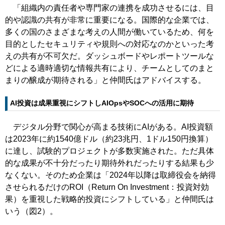
「組織内の責任者や専門家の連携を成功させるには、目
的や認識の共有が非常に重要になる。国際的な企業では、
多くの国のさまざまな考えの人間が働いているため、何を
目的としたセキュリティや規則への対応なのかといった考
えの共有が不可欠だ。ダッシュボードやレポートツールな
どによる適時適切な情報共有により、チームとしてのまと
まりの醸成が期待される」と仲間氏はアドバイスする。
AI投資は成果重視にシフトしAIOpsやSOCへの活用に期待
デジタル分野で関心が高まる技術にAIがある。AI投資額
は2023年に約1540億ドル（約23兆円、1ドル150円換算）
に達し、試験的プロジェクトが多数実施された。ただ具体
的な成果が不十分だったり期待外れだったりする結果も少
なくない。そのため企業は「2024年以降は取締役会を納得
させられるだけのROI（Return On Investment：投資対効
果）を重視した戦略的投資にシフトしている」と仲間氏は
いう（図2）。