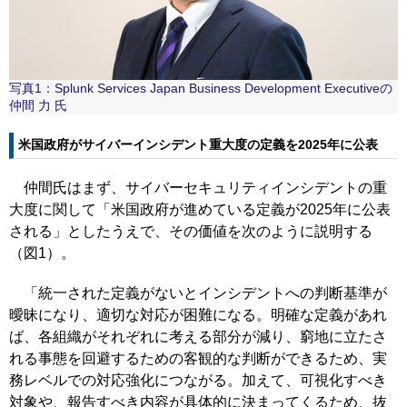
写真1：Splunk Services Japan Business Development Executiveの
仲間 力 氏
米国政府がサイバーインシデント重大度の定義を2025年に公表
仲間氏はまず、サイバーセキュリティインシデントの重
大度に関して「米国政府が進めている定義が2025年に公表
される」としたうえで、その価値を次のように説明する
（図1）。
「統一された定義がないとインシデントへの判断基準が
曖昧になり、適切な対応が困難になる。明確な定義があれ
ば、各組織がそれぞれに考える部分が減り、窮地に立たさ
れる事態を回避するための客観的な判断ができるため、実
務レベルでの対応強化につながる。加えて、可視化すべき
対象や、報告すべき内容が具体的に決まってくるため、抜