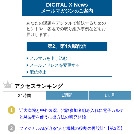
DIGITAL X News
メールマガジン
ご案内
の
あなたの課題をデジタルで解決するための
ヒントや、各地での取り組み事例などをお
届けします。
第2、第4火曜配信
メルマガを申し込む
メールアドレスを変更する
配信停止
アクセスランキング
1週間
1ヵ月
24時間
1
近大病院と中外製薬、治験参加者組み入れに電子カルテ
とAI技術を使う抽出方法の研究開始
2
フィジカルAIが迫る“人と機械の役割の再設計”【第3回】