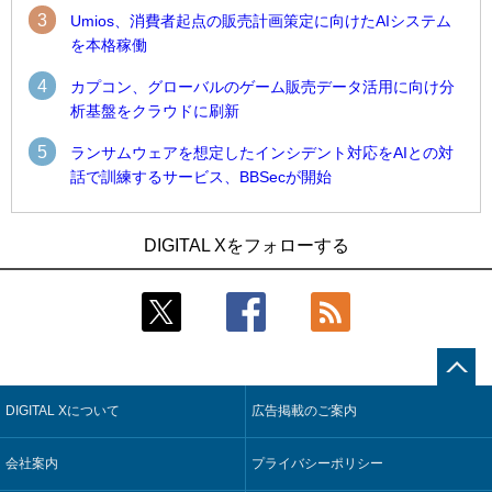
3
Umios、消費者起点の販売計画策定に向けたAIシステム
を本格稼働
4
カプコン、グローバルのゲーム販売データ活用に向け分
析基盤をクラウドに刷新
5
ランサムウェアを想定したインシデント対応をAIとの対
話で訓練するサービス、BBSecが開始
1
1
Umios、消費者起点の販売計画策定に向けたAIシステムを本格
古河電工、全社データの横断利用に向け仮想化技術を使う統
DIGITAL Xをフォローする
稼働
合基盤を本格稼働
2
2
近大病院と中外製薬、治験参加者組み入れに電子カルテとAI
鹿島建設、鋼管柱へのコンクリート充填時の異常を検出する
技術を使う抽出方法の研究開始
AIを遠隔監視システムに実装
3
3
コスモ石油、製油所の設備点検への四足歩行ロボット利用を
そもそも今の仕事はAIエージェントを求めているのか【第25
検証
回】
DIGITAL Xについて
広告掲載のご案内
4
4
【COMPUTEX 2026：Arm編】チップ自社製造で鍵を握る台
製造業の現場の暗黙知を組織横断で活用するためのナレッジ
湾サプライチェーン、英Armが連携を強調
管理基盤、LIGHTzが提供
会社案内
プライバシーポリシー
5
5
製造業の現場の暗黙知を組織横断で活用するためのナレッジ
Umios、消費者起点の販売計画策定に向けたAIシステムを本格