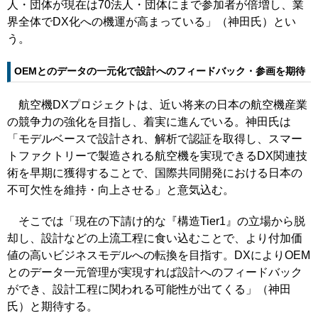
人・団体が現在は70法人・団体にまで参加者が倍増し、業
界全体でDX化への機運が高まっている」（神田氏）とい
う。
OEMとのデータの一元化で設計へのフィードバック・参画を期待
航空機DXプロジェクトは、近い将来の日本の航空機産業
の競争力の強化を目指し、着実に進んでいる。神田氏は
「モデルベースで設計され、解析で認証を取得し、スマー
トファクトリーで製造される航空機を実現できるDX関連技
術を早期に獲得することで、国際共同開発における日本の
不可欠性を維持・向上させる」と意気込む。
そこでは「現在の下請け的な『構造Tier1』の立場から脱
却し、設計などの上流工程に食い込むことで、より付加価
値の高いビジネスモデルへの転換を目指す。DXによりOEM
とのデータ一元管理が実現すれば設計へのフィードバック
ができ、設計工程に関われる可能性が出てくる」（神田
氏）と期待する。