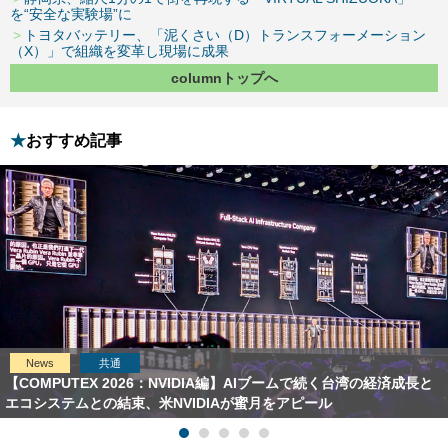
を“安全な実験場”に
トヨタバッテリー、「泥くさい（D）トランスフォーメーション
（X）」で組織を変革し現場に成果
columnトップへ
おすすめ記事
News
共通
【COMPUTEX 2026：NVIDIA編】AIブームで続く台湾の経済成長と
エコシステムとの結束、米NVIDIAが蜜月をアピール