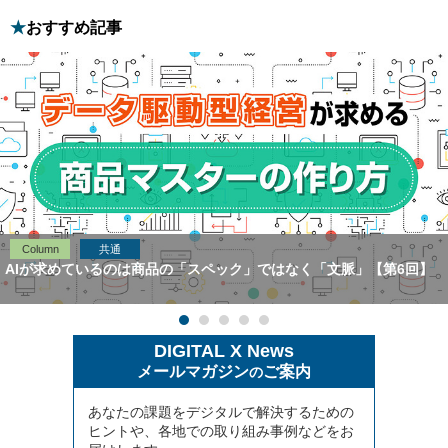
おすすめ記事
Column
共通
AIが求めているのは商品の「スペック」ではなく「文脈」【第6回】
DIGITAL X News
メールマガジン
ご案内
の
あなたの課題をデジタルで解決するための
ヒントや、各地での取り組み事例などをお