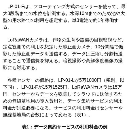
LP-01-Fは、フローティング方式のセンサーを使って、最
大3段階までの水位を計測する。水深10mまでのため池や大
型の用水路での利用を想定する。単3電池で約1年稼働す
る。
LoRaWANカメラは、作物の生育や設備の目視監視など、
定点観測での利用を想定した静止画カメラ。10分間隔で撮
影した静止画データを送信する。データは圧縮し分割転送
することで通信費を抑える。暗視撮影や高解像度画像の撮
影にも対応する。
各種センサーの価格は、LP-01-Lが5万1000円（税別、以
下同）、LP-01-Fが15万1525円、LoRaWANカメラは15万
円。センサーからデータを収集してクラウドに送信するた
めの無線基地局の導入費用と、データ集約サービスの利用
料金が別途必要になる。サービスの利用料金はセンサーや
無線基地局の台数によって変わる（表1）。
表1：データ集約サービスの利用料金の例