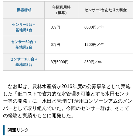
年額利用料
機器構成
センサー1台あたりの料金
（概算）
センサー5台＋
3万円
6000円／年
基地局1台
センサー50台＋
6万円
1200円／年
基地局2台
センサー100台＋
8万5000円
850円／年
基地局3台
なおIIJは、農林水産省が2016年度の公募事業として実施
した「低コストで省力的な水管理を可能とする水田センサ
ー等の開発」に、水田水管理ICT活用コンソーシアムのメン
バーとして取り組んでいた。今回のセンサー群は、そこで
の経験と実績をもとに開発した。
関連リンク