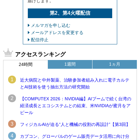
届けします。
第2、第4火曜配信
メルマガを申し込む
メールアドレスを変更する
配信停止
アクセスランキング
1週間
1ヵ月
24時間
1
近大病院と中外製薬、治験参加者組み入れに電子カルテ
とAI技術を使う抽出方法の研究開始
2
【COMPUTEX 2026：NVIDIA編】AIブームで続く台湾の
経済成長とエコシステムとの結束、米NVIDIAが蜜月をア
ピール
3
フィジカルAIが迫る“人と機械の役割の再設計”【第3回】
4
カプコン、グローバルのゲーム販売データ活用に向け分