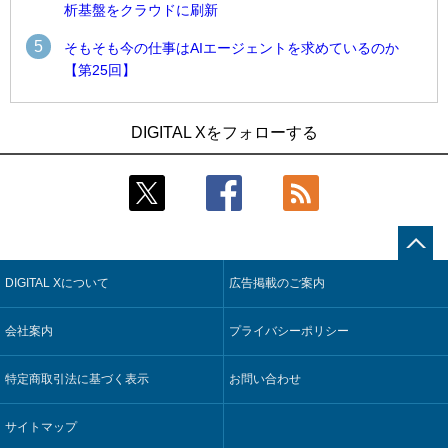
析基盤をクラウドに刷新
5
そもそも今の仕事はAIエージェントを求めているのか
【第25回】
1
1
近大病院と中外製薬、治験参加者組み入れに電子カルテとAI
古河電工、全社データの横断利用に向け仮想化技術を使う統
DIGITAL Xをフォローする
技術を使う抽出方法の研究開始
合基盤を本格稼働
2
2
Umios、消費者起点の販売計画策定に向けたAIシステムを本格
鹿島建設、鋼管柱へのコンクリート充填時の異常を検出する
稼働
AIを遠隔監視システムに実装
3
3
【COMPUTEX 2026：Arm編】チップ自社製造で鍵を握る台
近大病院と中外製薬、治験参加者組み入れに電子カルテとAI
湾サプライチェーン、英Armが連携を強調
技術を使う抽出方法の研究開始
DIGITAL Xについて
広告掲載のご案内
4
4
コスモ石油、製油所の設備点検への四足歩行ロボット利用を
そもそも今の仕事はAIエージェントを求めているのか【第25
検証
回】
会社案内
プライバシーポリシー
5
5
フィジカルAIが迫る“人と機械の役割の再設計”【第3回】
製造業の現場の暗黙知を組織横断で活用するためのナレッジ
管理基盤、LIGHTzが提供
特定商取引法に基づく表示
お問い合わせ
サイトマップ