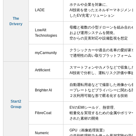
ホテルや企業を対象に、
LADE
AI技術を使ったエネルギーマネジメント
したEV充電ソリューション
The
Drivery
母艦と複数の小型ドローンを組み合わせ
LowAlt
および運用システムを開発。
Technologies
空からの災害対応や設備監視を想定
クラシックカーや過去の名車の愛好家を
myCarmunity
で透明性の高い取引プラットフォーム
スマートフォンやカメラなどで収集した
Artificient
AI技術で分析し、運転リスク評価や事故
自動運転用途などで撮影した画像から個
Brighter AI
ープレートなどプライバシーに関わる部
２次利用可能な形で匿名化する技術
Start2
Group
EVのEMIシールド、熱管理、
FibreCoat
軽量化を実現するための金属やポリマー
された素材の開発
GPU（画像処理装置）
Numeric
の並列処理能力を使った風洞実験や流体