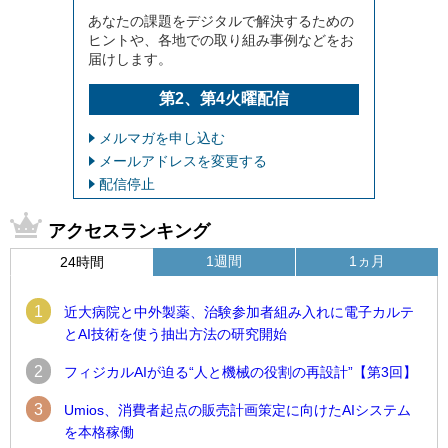
あなたの課題をデジタルで解決するための
ヒントや、各地での取り組み事例などをお
届けします。
第2、第4火曜配信
メルマガを申し込む
メールアドレスを変更する
配信停止
アクセスランキング
1週間
1ヵ月
24時間
1
近大病院と中外製薬、治験参加者組み入れに電子カルテ
とAI技術を使う抽出方法の研究開始
2
フィジカルAIが迫る“人と機械の役割の再設計”【第3回】
3
Umios、消費者起点の販売計画策定に向けたAIシステム
を本格稼働