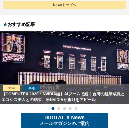
Newsトップへ
おすすめ記事
News
共通
【COMPUTEX 2026：NVIDIA編】AIブームで続く台湾の経済成長と
エコシステムとの結束、米NVIDIAが蜜月をアピール
DIGITAL X News
メールマガジン
ご案内
の