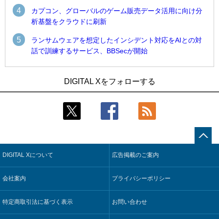
4
カプコン、グローバルのゲーム販売データ活用に向け分
析基盤をクラウドに刷新
5
ランサムウェアを想定したインシデント対応をAIとの対
話で訓練するサービス、BBSecが開始
1
1
Umios、消費者起点の販売計画策定に向けたAIシステムを本格
古河電工、全社データの横断利用に向け仮想化技術を使う統
DIGITAL Xをフォローする
稼働
合基盤を本格稼働
2
2
近大病院と中外製薬、治験参加者組み入れに電子カルテとAI
鹿島建設、鋼管柱へのコンクリート充填時の異常を検出する
技術を使う抽出方法の研究開始
AIを遠隔監視システムに実装
3
3
コスモ石油、製油所の設備点検への四足歩行ロボット利用を
そもそも今の仕事はAIエージェントを求めているのか【第25
検証
回】
DIGITAL Xについて
広告掲載のご案内
4
4
【COMPUTEX 2026：Arm編】チップ自社製造で鍵を握る台
製造業の現場の暗黙知を組織横断で活用するためのナレッジ
湾サプライチェーン、英Armが連携を強調
管理基盤、LIGHTzが提供
会社案内
プライバシーポリシー
5
5
製造業の現場の暗黙知を組織横断で活用するためのナレッジ
Umios、消費者起点の販売計画策定に向けたAIシステムを本格
管理基盤、LIGHTzが提供
稼働
特定商取引法に基づく表示
お問い合わせ