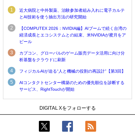
1
近大病院と中外製薬、治験参加者組み入れに電子カルテ
とAI技術を使う抽出方法の研究開始
2
【COMPUTEX 2026：NVIDIA編】AIブームで続く台湾の
経済成長とエコシステムとの結束、米NVIDIAが蜜月をア
ピール
3
カプコン、グローバルのゲーム販売データ活用に向け分
析基盤をクラウドに刷新
4
フィジカルAIが迫る“人と機械の役割の再設計”【第3回】
5
AIコンタクトセンター構築のための優先順位を診断する
サービス、RightTouchが開始
1
1
近大病院と中外製薬、治験参加者組み入れに電子カルテとAI
古河電工、全社データの横断利用に向け仮想化技術を使う統
DIGITAL Xをフォローする
技術を使う抽出方法の研究開始
合基盤を本格稼働
2
2
Umios、消費者起点の販売計画策定に向けたAIシステムを本格
鹿島建設、鋼管柱へのコンクリート充填時の異常を検出する
稼働
AIを遠隔監視システムに実装