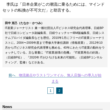
李氏は「日本企業がこの潮流に乗るためには、マインド
セットの転換が不可欠だ」と助言する。
田中 克己（たなか・かつみ）
IT産業ジャーナリスト 兼 一般社団法人ITビジネス研究会代表理事。日経BP
社で日経コンピュータ副編集長、日経ウォッチャーIBM版編集長、日経シス
テムプロバイダ編集長などを歴任。2010年1月にフリーのIT産業ジャーナリ
ストに。2004〜2009年度まで専修大学兼任講師（情報産業）。2012年10
月からITビジネス研究会代表理事も務める。40年にわたりIT産業の動向をウ
ォッチしている。主な著書に『IT産業崩壊の危機』『IT産業再生の針路』
（日経BP社）、『2020年 ITがひろげる未来の可能性』（日経BPコンサル
ティング、監修）などがある。
前へ
物流拠点やラストワンマイル、無人店舗への導入が始
まる
1
2