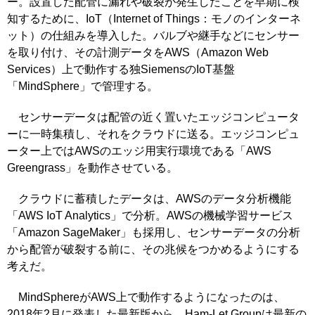
ー。設置した配管に漏れや破裂が発生したことを早期に検
知するために、IoT（Internet of Things：モノのインターネ
ット）の仕組みを導入した。バルブや継手などにセンサー
を取り付け、その計測データをAWS（Amazon Web
Services）上で動作する独SiemensのIoT基盤
「MindSphere」で管理する。
センサーデータは配管の近く置いたエッジコンピュータ
ーに一時集積し、それをクラウドに送る。エッジコンピュ
ーター上ではAWSのエッジ用実行環境である「AWS
Greengrass」を動作させている。
クラウドに蓄積したデータは、AWSのデータ分析機能
「AWS IoT Analytics」で分析。AWSの機械学習サービス
「Amazon SageMaker」も採用し、センサーデータの分析
から配管が破裂する前に、その兆候をつかめるようにする
考えだ。
MindSphereがAWS上で動作するようになったのは、
2018年2月に発表した最新版から。Ham-Let Groupは最新の