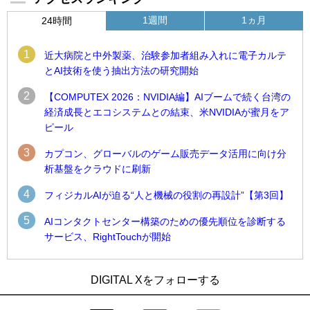
1週間
1ヵ月
24時間
1
近大病院と中外製薬、治験参加者組み入れに電子カルテ
とAI技術を使う抽出方法の研究開始
2
【COMPUTEX 2026：NVIDIA編】AIブームで続く台湾の
経済成長とエコシステムとの結束、米NVIDIAが蜜月をア
ピール
3
カプコン、グローバルのゲーム販売データ活用に向け分
析基盤をクラウドに刷新
4
フィジカルAIが迫る“人と機械の役割の再設計”【第3回】
5
AIコンタクトセンター構築のための優先順位を診断する
サービス、RightTouchが開始
1
1
近大病院と中外製薬、治験参加者組み入れに電子カルテとAI
古河電工、全社データの横断利用に向け仮想化技術を使う統
DIGITAL Xをフォローする
技術を使う抽出方法の研究開始
合基盤を本格稼働
2
2
Umios、消費者起点の販売計画策定に向けたAIシステムを本格
鹿島建設、鋼管柱へのコンクリート充填時の異常を検出する