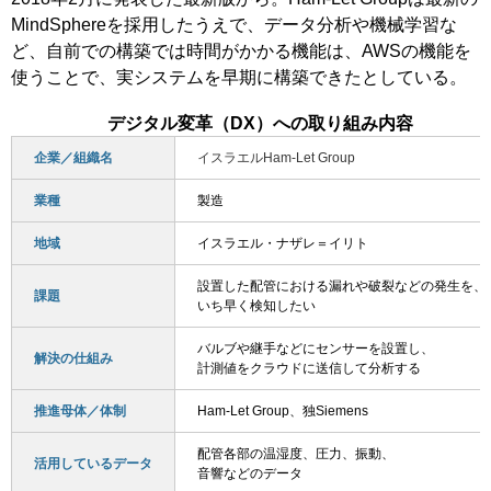
MindSphereを採用したうえで、データ分析や機械学習な
ど、自前での構築では時間がかかる機能は、AWSの機能を
使うことで、実システムを早期に構築できたとしている。
デジタル変革（DX）への取り組み内容
企業／組織名
イスラエルHam-Let Group
業種
製造
地域
イスラエル・ナザレ＝イリト
設置した配管における漏れや破裂などの発生を、
課題
いち早く検知したい
バルブや継手などにセンサーを設置し、
解決の仕組み
計測値をクラウドに送信して分析する
推進母体／体制
Ham-Let Group、独Siemens
配管各部の温湿度、圧力、振動、
活用しているデータ
音響などのデータ