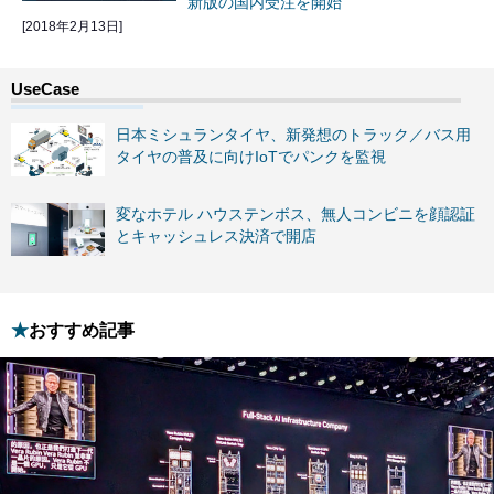
新版の国内受注を開始
[2018年2月13日]
日本ミシュランタイヤ、新発想のトラック／バス用
タイヤの普及に向けIoTでパンクを監視
変なホテル ハウステンボス、無人コンビニを顔認証
とキャッシュレス決済で開店
おすすめ記事