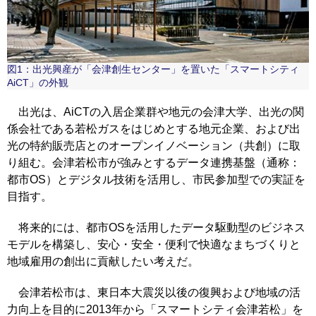
図1：出光興産が「会津創生センター」を置いた「スマートシティ
AiCT」の外観
出光は、AiCTの入居企業群や地元の会津大学、出光の関
係会社である若松ガスをはじめとする地元企業、および出
光の特約販売店とのオープンイノベーション（共創）に取
り組む。会津若松市が強みとするデータ連携基盤（通称：
都市OS）とデジタル技術を活用し、市民参加型での実証を
目指す。
将来的には、都市OSを活用したデータ駆動型のビジネス
モデルを構築し、安心・安全・便利で快適なまちづくりと
地域雇用の創出に貢献したい考えだ。
会津若松市は、東日本大震災以後の復興および地域の活
力向上を目的に2013年から「スマートシティ会津若松」を