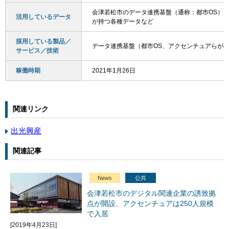
会津若松市のデータ連携基盤（通称：都市OS）
活用しているデータ
が持つ各種データなど
採用している製品／
データ連携基盤（都市OS、アクセンチュアらが
サービス／技術
稼働時期
2021年1月26日
関連リンク
出光興産
関連記事
News
公共
会津若松市のデジタル関連企業の誘致拠
点が開設、アクセンチュアは250人規模
で入居
[2019年4月23日]