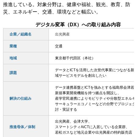
推進している。対象分野は、健康や福祉、観光、教育、防
災、エネルギー、交通、環境などと幅広い。
デジタル変革（DX）への取り組み内容
企業／組織名
出光興産
業種
交通
地域
東京都千代田区（本社）
データとICTを活用した次世代事業につながる新
課題
域サービスモデルを創出したい
データ連携基盤とICTを強みとする福島県会津若
新規事業開発機能を持つ拠点を開設し、
解決の仕組み
産学官民連携によりモビリティや分散型エネルギ
サーキュラーエコノミーなどの分野でプロジェク
討・実証する
出光興産、会津大学、
推進母体／体制
スマートシティAiCTに入居している企業群、
若松ガスなど地元企業や出光興産の特約販売店