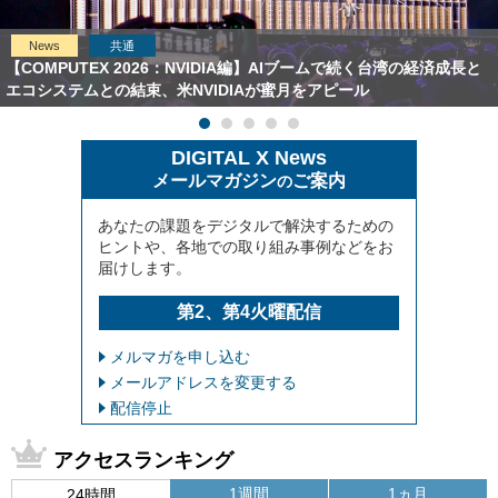
News
共通
【COMPUTEX 2026：NVIDIA編】AIブームで続く台湾の経済成長と
エコシステムとの結束、米NVIDIAが蜜月をアピール
DIGITAL X News
メールマガジン
ご案内
の
あなたの課題をデジタルで解決するための
ヒントや、各地での取り組み事例などをお
届けします。
第2、第4火曜配信
メルマガを申し込む
メールアドレスを変更する
配信停止
アクセスランキング
1週間
1ヵ月
24時間