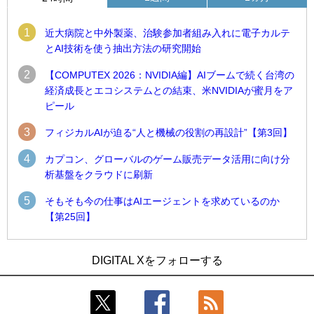
1
近大病院と中外製薬、治験参加者組み入れに電子カルテ
とAI技術を使う抽出方法の研究開始
2
【COMPUTEX 2026：NVIDIA編】AIブームで続く台湾の
経済成長とエコシステムとの結束、米NVIDIAが蜜月をア
ピール
3
フィジカルAIが迫る“人と機械の役割の再設計”【第3回】
4
カプコン、グローバルのゲーム販売データ活用に向け分
析基盤をクラウドに刷新
5
そもそも今の仕事はAIエージェントを求めているのか
【第25回】
1
1
近大病院と中外製薬、治験参加者組み入れに電子カルテとAI
古河電工、全社データの横断利用に向け仮想化技術を使う統
DIGITAL Xをフォローする
技術を使う抽出方法の研究開始
合基盤を本格稼働
2
2
Umios、消費者起点の販売計画策定に向けたAIシステムを本格
鹿島建設、鋼管柱へのコンクリート充填時の異常を検出する
稼働
AIを遠隔監視システムに実装