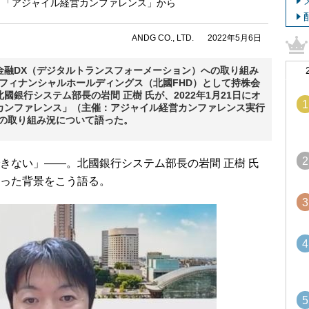
氏、「アジャイル経営カンファレンス」から
ANDG CO., LTD.
2022年5月6日
金融DX（デジタルトランスフォーメーション）への取り組み
北國フィナンシャルホールディングス（北國FHD）として持株会
銀行システム部長の岩間 正樹 氏が、2022年1月21日にオ
1
カンファレンス」（主催：アジャイル経営カンファレンス実行
への取り組み況について語った。
2
ない」――。北國銀行システム部長の岩間 正樹 氏
った背景をこう語る。
3
4
5