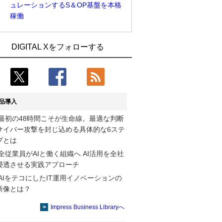
ュレーションするS＆OP基盤を本格
稼働
Umios、消費者起点の販売計画策定に向
古河電工、全社データの横断利用に向け
DIGITAL Xをフォローする
けたAIシステムを本格稼働
仮想化技術を使う統合基盤を本格稼働
製造業の現場の暗黙知を組織横断で活用
鹿島建設、鋼管柱へのコンクリート充填
するためのナレッジ管理基盤、LIGHTzが
時の異常を検出するAIを遠隔監視システ
提供
ムに実装
品導入
コスモ石油、製油所の設備点検への四足
そもそも今の仕事はAIエージェントを求
最初の48時間こそが生命線。最適な判断
歩行ロボット利用を検証
めているのか【第25回】
サイバー攻撃を封じ込める具体的な6ステ
近大病院と中外製薬、治験参加者組み入
製造業の現場の暗黙知を組織横断で活用
プとは
れに電子カルテとAI技術を使う抽出方法
するためのナレッジ管理基盤、LIGHTzが
全従業員がAIと働く組織へ AI活用を全社
の研究開始
提供
浸透させる実践アプローチ
AIをテコにしたIT運用イノベーションの
【COMPUTEX 2026：Arm編】チップ自
Umios、消費者起点の販売計画策定に向
新像とは？
社製造で鍵を握る台湾サプライチェー
けたAIシステムを本格稼働
ン、英Armが連携を強調
Impress Business Libraryへ