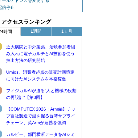
メールアドレスを変更する
配信停止
アクセスランキング
1週間
1ヵ月
24時間
近大病院と中外製薬、治験参加者組
み入れに電子カルテとAI技術を使う
抽出方法の研究開始
Umios、消費者起点の販売計画策定
に向けたAIシステムを本格稼働
フィジカルAIが迫る“人と機械の役割
の再設計”【第3回】
【COMPUTEX 2026：Arm編】チッ
プ自社製造で鍵を握る台湾サプライ
チェーン、英Armが連携を強調
カルビー、部門横断データをAIシミ