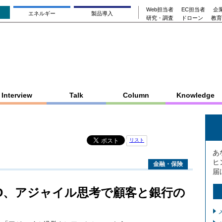
Web担当者
EC担当者
企業
エネルギー
製品導入
研究・調査
ドローン
教育
Interview
Talk
Column
Knowledge
リスト
あ
ヒ
金融・保険
届
D、アジャイル思考で顧客と銀行の