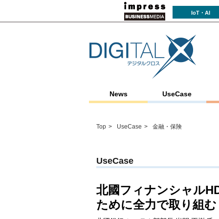
IoT・AI
News
UseCase
Top
UseCase
金融・保険
UseCase
北國フィナンシャルH
ために全力で取り組む