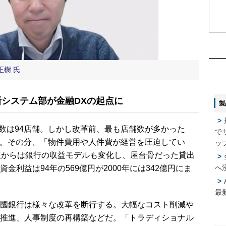
1
1
2
2
正樹 氏
新システム部が金融DXの起点に
製
3
3
舗数は94店舗。しかし改革前、最も店舗数が多かった
で
4
4
いた。その分、「物件費用や人件費が経営を圧迫してい
ッ
頃からは銀行の収益モデルも変化し、屋台骨だった貸出
へ
利益は94年の569億円が2000年には342億円にま
5
5
最
國銀行は様々な改革を断行する。大幅なコスト削減や
推進、人事制度の再構築などだ。「トラディショナル