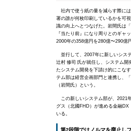
社内で使う紙の量を減らす際には
署の誰が何枚印刷しているかを可視
識の向上へとつなげた。岩間氏は「
『当たり前』になり周りとのギャッ
2000年の358億円を280億〜29
並行して、2007年に新しいシス
辻村 修司 氏が就任し、システム
たシステム開発を下請け的にこなす
テム部は経営企画部門と連携し、「
（岩間氏）という。
この新しいシステム部が、2021
グス（北國FHD）が進める金融D
いる。
第2段階ではノルマを廃止し