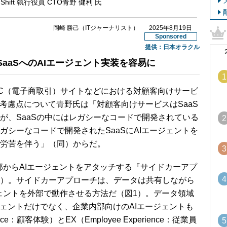
I Shift 執行役員 CTO青野 健利 氏
岡崎 勝己（ITジャーナリスト）
2025年8月19日
Sponsored
提供：
日本オラクル
aaSへのAIエージェント実装を容易に
1
C（電子商取引）サイトなどにおける対顧客向けサービ
考慮点について青野氏は「対顧客向けサービスはSaaS
が、SaaSの中にはレガシーなコードで開発されている
2
シーなコードで開発されたSaaSにAIエージェントを
労苦を伴う」（同）からだ。
3
「外部からAIエージェントをアタッチする『サイドカーアプ
4
）。サイドカーアプローチは、データは共有しながら
ジェントを外部で動作させる方法だ（図1）。データ領域
ジェントだけでなく、企業内部向けのAIエージェントも
ence：顧客体験）とEX（Employee Experience：従業員
5