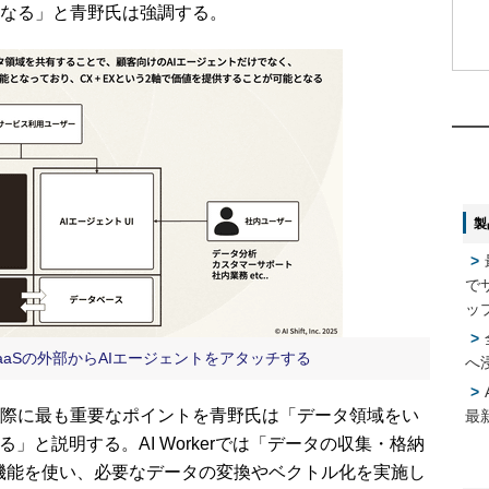
なる」と青野氏は強調する。
1
1
2
2
製
3
3
で
4
4
ッ
aaSの外部からAIエージェントをアタッチする
へ
5
5
際に最も重要なポイントを青野氏は「データ領域をい
最
」と説明する。AI Workerでは「データの収集・格納
フロー機能を使い、必要なデータの変換やベクトル化を実施し