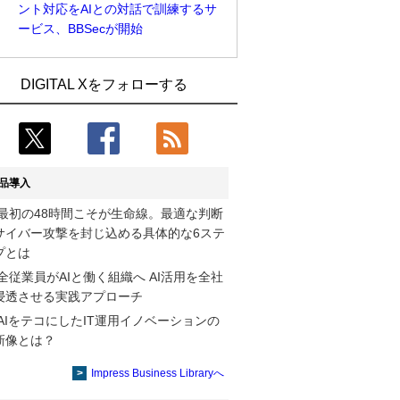
ント対応をAIとの対話で訓練するサ
ービス、BBSecが開始
Umios、消費者起点の販売計画策定に向
古河電工、全社データの横断利用に向け
DIGITAL Xをフォローする
けたAIシステムを本格稼働
仮想化技術を使う統合基盤を本格稼働
近大病院と中外製薬、治験参加者組み入
鹿島建設、鋼管柱へのコンクリート充填
れに電子カルテとAI技術を使う抽出方法
時の異常を検出するAIを遠隔監視システ
の研究開始
ムに実装
品導入
コスモ石油、製油所の設備点検への四足
そもそも今の仕事はAIエージェントを求
最初の48時間こそが生命線。最適な判断
歩行ロボット利用を検証
めているのか【第25回】
サイバー攻撃を封じ込める具体的な6ステ
【COMPUTEX 2026：Arm編】チップ自
製造業の現場の暗黙知を組織横断で活用
プとは
社製造で鍵を握る台湾サプライチェー
するためのナレッジ管理基盤、LIGHTzが
全従業員がAIと働く組織へ AI活用を全社
ン、英Armが連携を強調
提供
浸透させる実践アプローチ
AIをテコにしたIT運用イノベーションの
製造業の現場の暗黙知を組織横断で活用
Umios、消費者起点の販売計画策定に向
新像とは？
するためのナレッジ管理基盤、LIGHTzが
けたAIシステムを本格稼働
提供
Impress Business Libraryへ