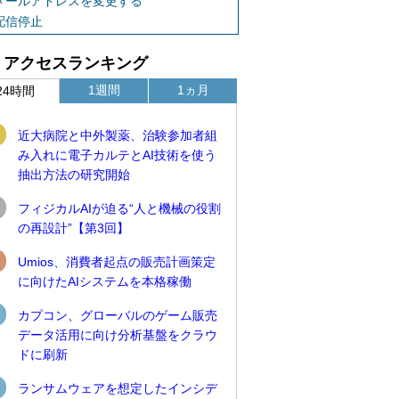
メールアドレスを変更する
配信停止
アクセスランキング
1週間
1ヵ月
24時間
近大病院と中外製薬、治験参加者組
み入れに電子カルテとAI技術を使う
抽出方法の研究開始
フィジカルAIが迫る“人と機械の役割
の再設計”【第3回】
Umios、消費者起点の販売計画策定
に向けたAIシステムを本格稼働
カプコン、グローバルのゲーム販売
データ活用に向け分析基盤をクラウ
ドに刷新
ランサムウェアを想定したインシデ