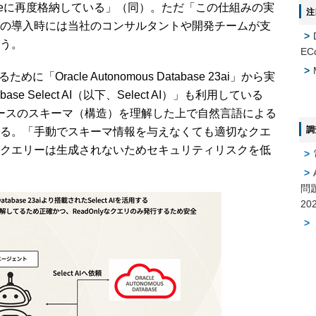
Databaseに再度格納している」（同）。ただ「この仕組みの実
注
の導入時には当社のコンサルタントや開発チームが支
う。
EC
racle Autonomous Database 23ai」から実
ase Select AI（以下、Select AI）」も利用している
ータベースのスキーマ（構造）を理解した上で自然言語による
調
きる。「手動でスキーマ情報を与えなくても適切なクエ
クエリーは生成されないためセキュリティリスクを低
問