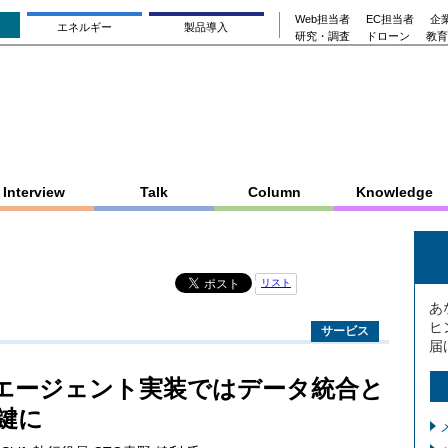
Web担当者
EC担当者
企業
エネルギー
製品導入
研究・調査
ドローン
教育
Interview
Talk
Column
Knowledge
リスト
あ
ヒ
サービス
届
へのAIエージェント実装ではデータ統合と
鍵に