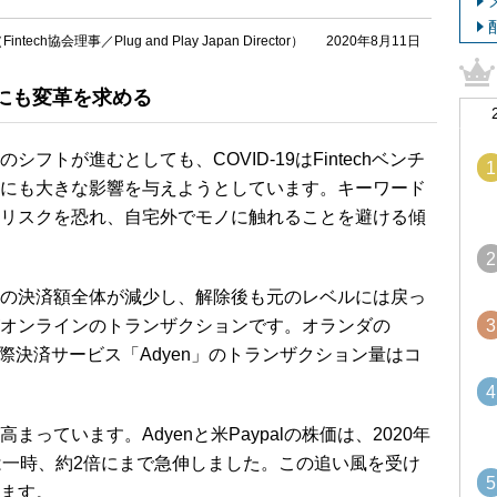
ntech協会理事／Plug and Play Japan Director）
2020年8月11日
にも変革を求める
トが進むとしても、COVID-19はFintechベンチ
1
にも大きな影響を与えようとしています。キーワード
リスクを恐れ、自宅外でモノに触れることを避ける傾
2
の決済額全体が減少し、解除後も元のレベルには戻っ
3
オンラインのトランザクションです。オランダの
国際決済サービス「Adyen」のトランザクション量はコ
4
ています。Adyenと米Paypalの株価は、2020年
は一時、約2倍にまで急伸しました。この追い風を受け
5
ます。