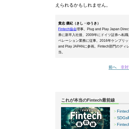
えられるかもしれません。
貴志 優紀（きし・ゆうき）
Fintech協会
理事。Plug and Play Japan
券に新卒入社後、2009年にドイツ証券へ転
ペレーション業務に従事。2016年ケンブリッジ
and Play JAPANに参画。Fintech部門
当。
前へ
非対
これが本当のFintech最前線
Fin
SDG
Fin