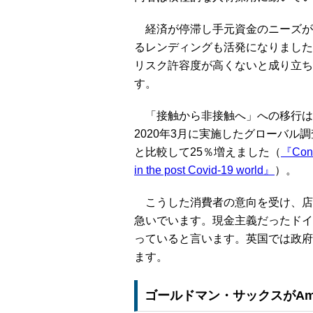
経済が停滞し手元資金のニーズが高
るレンディングも活発になりました
リスク許容度が高くないと成り立ち
す。
「接触から非接触へ」への移行は実店
2020年3月に実施したグローバ
と比較して25％増えました（
『Conta
in the post Covid-19 world』
）。
こうした消費者の意向を受け、店
急いでいます。現金主義だったドイ
っていると言います。英国では政府
ます。
ゴールドマン・サックスがAm