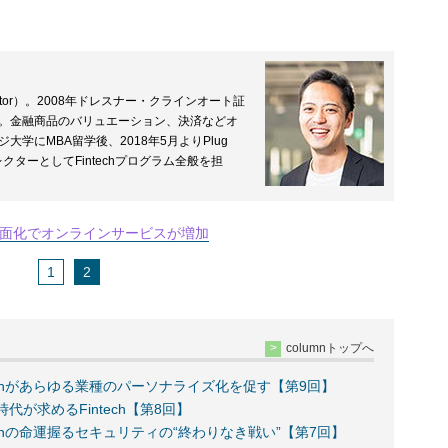
 Director）。2008年ドレスナー・クラインオート証
職。金融商品のバリュエーション、決済などオ
大学にMBA留学後、2018年5月よりPlug
のディレクターとしてFintechプログラム全般を担
面化でオンラインサービスが増加
1
2
columnトップへ
techがあらゆる業種のパーソナライズ化を促す【第9回】
s時代が求めるFintech【第8回】
techの命運握るセキュリティの“終わりなき戦い”【第7回】