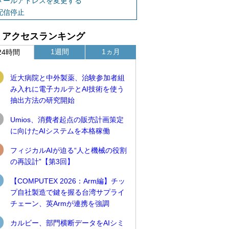
メールアドレスを変更する
配信停止
アクセスランキング
1週間
1ヵ月
24時間
近大病院と中外製薬、治験参加者組
み入れに電子カルテとAI技術を使う
抽出方法の研究開始
Umios、消費者起点の販売計画策定
に向けたAIシステムを本格稼働
フィジカルAIが迫る“人と機械の役割
の再設計”【第3回】
【COMPUTEX 2026：Arm編】チッ
プ自社製造で鍵を握る台湾サプライ
チェーン、英Armが連携を強調
カルビー、部門横断データをAIシミ