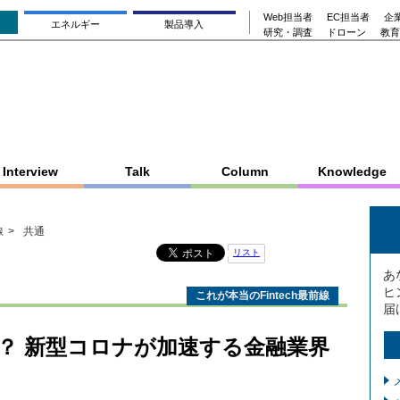
Web担当者
EC担当者
企業
エネルギー
製品導入
研究・調査
ドローン
教育
Interview
Talk
Column
Knowledge
線
共通
リスト
あ
ヒ
これが本当のFintech最前線
届
？ 新型コロナが加速する金融業界