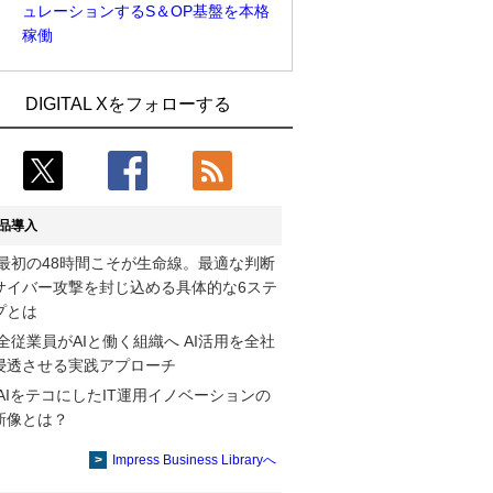
ュレーションするS＆OP基盤を本格
稼働
Umios、消費者起点の販売計画策定に向
古河電工、全社データの横断利用に向け
DIGITAL Xをフォローする
けたAIシステムを本格稼働
仮想化技術を使う統合基盤を本格稼働
製造業の現場の暗黙知を組織横断で活用
鹿島建設、鋼管柱へのコンクリート充填
するためのナレッジ管理基盤、LIGHTzが
時の異常を検出するAIを遠隔監視システ
提供
ムに実装
品導入
コスモ石油、製油所の設備点検への四足
そもそも今の仕事はAIエージェントを求
最初の48時間こそが生命線。最適な判断
歩行ロボット利用を検証
めているのか【第25回】
サイバー攻撃を封じ込める具体的な6ステ
近大病院と中外製薬、治験参加者組み入
製造業の現場の暗黙知を組織横断で活用
プとは
れに電子カルテとAI技術を使う抽出方法
するためのナレッジ管理基盤、LIGHTzが
全従業員がAIと働く組織へ AI活用を全社
の研究開始
提供
浸透させる実践アプローチ
AIをテコにしたIT運用イノベーションの
【COMPUTEX 2026：Arm編】チップ自
Umios、消費者起点の販売計画策定に向
新像とは？
社製造で鍵を握る台湾サプライチェー
けたAIシステムを本格稼働
ン、英Armが連携を強調
Impress Business Libraryへ