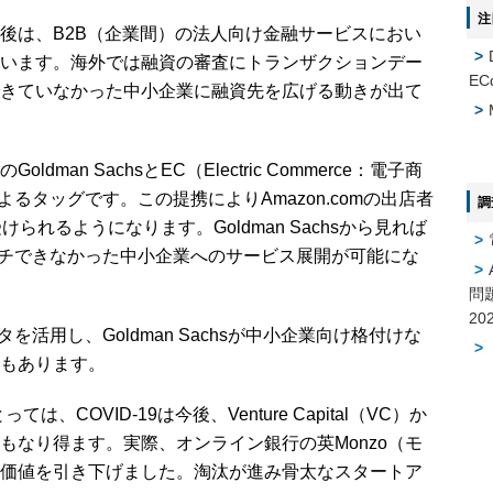
注
後は、B2B（企業間）の法人向け金融サービスにおい
います。海外では融資の審査にトランザクションデー
EC
きていなかった中小企業に融資先を広げる動きが出て
an SachsとEC（Electric Commerce：電子商
によるタッグです。この提携によりAmazon.comの出店者
調
を受けられるようになります。Goldman Sachsから見れば
でリーチできなかった中小企業へのサービス展開が可能にな
問
タを活用し、Goldman Sachsが中小企業向け格付けな
もあります。
は、COVID-19は今後、Venture Capital（VC）か
もなり得ます。実際、オンライン銀行の英Monzo（モ
価値を引き下げました。淘汰が進み骨太なスタートア