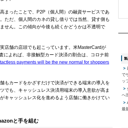
まったことで、P2P（個人間）の融資サービスであ
。ただ、個人間のカネの貸し借りでは当然、貸す側も
1
1
ません。この傾向が今後も続くかどうかは不透明で
2
2
舗の店頭でも起こっています。米MasterCardが
ル調査によれば、非接触型カード決済の割合は、コロナ前
製
3
3
ctless payments will be the new normal for shoppers
で
4
4
ッ
舗もカードをかざすだけで決済ができる端末の導入を
ツでも、キャッシュレス決済用端末の導入意欲が高ま
へ
がキャッシュレス化を進めるよう店舗に働きかけてい
5
5
最
azonと手を組む