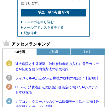
届けします。
第2、第4火曜配信
メルマガを申し込む
メールアドレスを変更する
配信停止
アクセスランキング
1週間
1ヵ月
24時間
1
近大病院と中外製薬、治験参加者組み入れに電子カルテ
とAI技術を使う抽出方法の研究開始
2
フィジカルAIが迫る“人と機械の役割の再設計”【第3回】
3
Umios、消費者起点の販売計画策定に向けたAIシステム
を本格稼働
4
カプコン、グローバルのゲーム販売データ活用に向け分
析基盤をクラウドに刷新