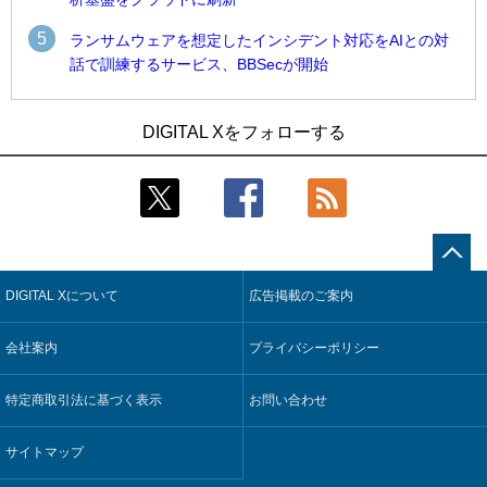
5
ランサムウェアを想定したインシデント対応をAIとの対
話で訓練するサービス、BBSecが開始
1
1
Umios、消費者起点の販売計画策定に向けたAIシステムを本格
古河電工、全社データの横断利用に向け仮想化技術を使う統
DIGITAL Xをフォローする
稼働
合基盤を本格稼働
2
2
近大病院と中外製薬、治験参加者組み入れに電子カルテとAI
鹿島建設、鋼管柱へのコンクリート充填時の異常を検出する
技術を使う抽出方法の研究開始
AIを遠隔監視システムに実装
3
3
コスモ石油、製油所の設備点検への四足歩行ロボット利用を
そもそも今の仕事はAIエージェントを求めているのか【第25
検証
回】
DIGITAL Xについて
広告掲載のご案内
4
4
【COMPUTEX 2026：Arm編】チップ自社製造で鍵を握る台
製造業の現場の暗黙知を組織横断で活用するためのナレッジ
湾サプライチェーン、英Armが連携を強調
管理基盤、LIGHTzが提供
会社案内
プライバシーポリシー
5
5
製造業の現場の暗黙知を組織横断で活用するためのナレッジ
Umios、消費者起点の販売計画策定に向けたAIシステムを本格
管理基盤、LIGHTzが提供
稼働
特定商取引法に基づく表示
お問い合わせ
サイトマップ