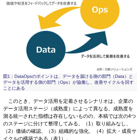
図1：DataOpsのポイントは、データを届ける側の部門（Data）と
データを活用する側の部門（Ops）が協働し、改善サイクルを回す
ことにある
このとき、データ活用を定着させるシナリオは、企業の
データ活用ステージ（成熟度）によって異なる。成熟度を
測る統一された指標は存在しないものの、本稿では次の4つ
のステージに分けて整理してみる。（1）取り組みなし、
（2）価値の確認、（3）組織的な強化、（4）拡大・成長サ
イクルの構築である（表1）。