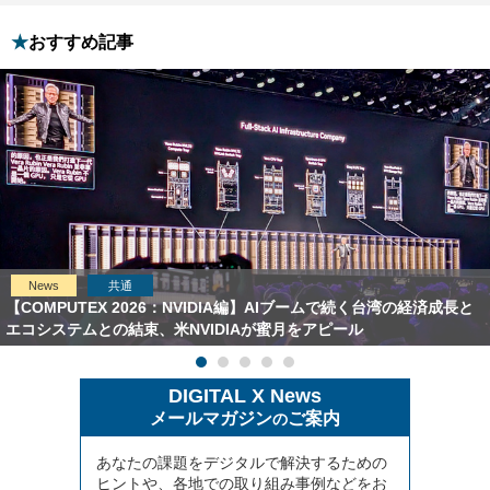
おすすめ記事
News
共通
【COMPUTEX 2026：NVIDIA編】AIブームで続く台湾の経済成長と
エコシステムとの結束、米NVIDIAが蜜月をアピール
DIGITAL X News
メールマガジン
ご案内
の
あなたの課題をデジタルで解決するための
ヒントや、各地での取り組み事例などをお