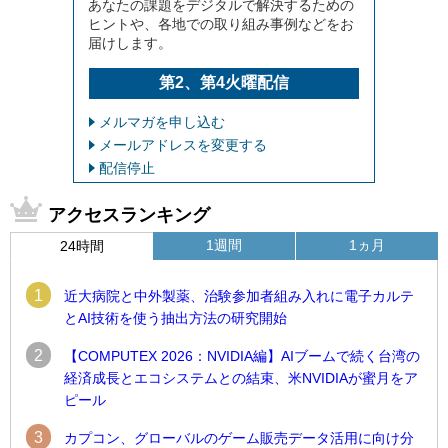
あなたの課題をデジタルで解決するための
ヒントや、各地での取り組み事例などをお
届けします。
第2、第4火曜配信
メルマガを申し込む
メールアドレスを変更する
配信停止
アクセスランキング
1週間
1ヵ月
24時間
1
近大病院と中外製薬、治験参加者組み入れに電子カルテ
とAI技術を使う抽出方法の研究開始
2
【COMPUTEX 2026：NVIDIA編】AIブームで続く台湾の
経済成長とエコシステムとの結束、米NVIDIAが蜜月をア
ピール
3
カプコン、グローバルのゲーム販売データ活用に向け分