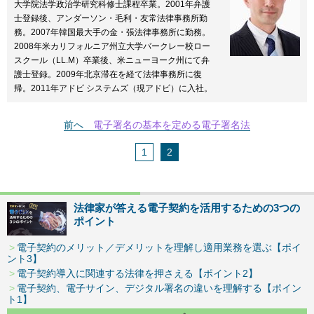
大学院法学政治学研究科修士課程卒業。2001年弁護
士登録後、アンダーソン・毛利・友常法律事務所勤
務。2007年韓国最大手の金・張法律事務所に勤務。
2008年米カリフォルニア州立大学バークレー校ロー
スクール（LL.M）卒業後、米ニューヨーク州にて弁
護士登録。2009年北京滞在を経て法律事務所に復
帰。2011年アドビ システムズ（現アドビ）に入社。
前へ
電子署名の基本を定める電子署名法
1
2
法律家が答える電子契約を活用するための3つの
ポイント
電子契約のメリット／デメリットを理解し適用業務を選ぶ【ポイ
ント3】
電子契約導入に関連する法律を押さえる【ポイント2】
電子契約、電子サイン、デジタル署名の違いを理解する【ポイン
ト1】