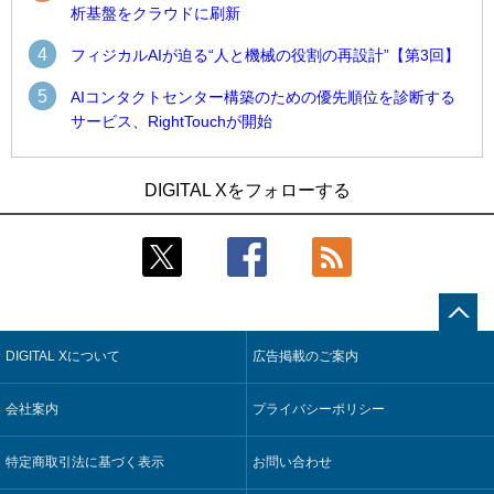
析基盤をクラウドに刷新
4
フィジカルAIが迫る“人と機械の役割の再設計”【第3回】
5
AIコンタクトセンター構築のための優先順位を診断する
サービス、RightTouchが開始
1
1
近大病院と中外製薬、治験参加者組み入れに電子カルテとAI
古河電工、全社データの横断利用に向け仮想化技術を使う統
DIGITAL Xをフォローする
技術を使う抽出方法の研究開始
合基盤を本格稼働
2
2
Umios、消費者起点の販売計画策定に向けたAIシステムを本格
鹿島建設、鋼管柱へのコンクリート充填時の異常を検出する
稼働
AIを遠隔監視システムに実装
3
3
コスモ石油、製油所の設備点検への四足歩行ロボット利用を
近大病院と中外製薬、治験参加者組み入れに電子カルテとAI
検証
技術を使う抽出方法の研究開始
DIGITAL Xについて
広告掲載のご案内
4
4
【COMPUTEX 2026：Arm編】チップ自社製造で鍵を握る台
そもそも今の仕事はAIエージェントを求めているのか【第25
湾サプライチェーン、英Armが連携を強調
回】
会社案内
プライバシーポリシー
5
5
フィジカルAIが迫る“人と機械の役割の再設計”【第3回】
製造業の現場の暗黙知を組織横断で活用するためのナレッジ
管理基盤、LIGHTzが提供
特定商取引法に基づく表示
お問い合わせ