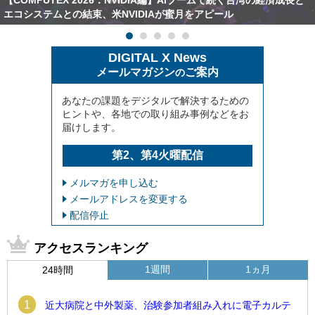
【COMPUTEX 2026：NVIDIA編】AIブームで続く台湾の経済成長と
エコシステムとの結束、米NVIDIAが蜜月をアピール
DIGITAL X News
メールマガジン
ご案内
の
あなたの課題をデジタルで解決するための
ヒントや、各地での取り組み事例などをお
届けします。
第2、第4火曜配信
メルマガを申し込む
メールアドレスを変更する
配信停止
アクセスランキング
1週間
1ヵ月
24時間
1
近大病院と中外製薬、治験参加者組み入れに電子カルテ