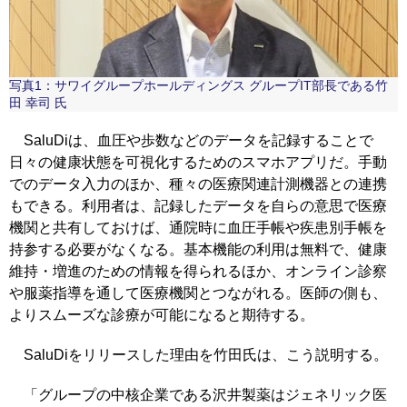
写真1：サワイグループホールディングス グループIT部長である竹
田 幸司 氏
SaluDiは、血圧や歩数などのデータを記録することで
日々の健康状態を可視化するためのスマホアプリだ。手動
でのデータ入力のほか、種々の医療関連計測機器との連携
もできる。利用者は、記録したデータを自らの意思で医療
機関と共有しておけば、通院時に血圧手帳や疾患別手帳を
持参する必要がなくなる。基本機能の利用は無料で、健康
維持・増進のための情報を得られるほか、オンライン診察
や服薬指導を通して医療機関とつながれる。医師の側も、
よりスムーズな診療が可能になると期待する。
SaluDiをリリースした理由を竹田氏は、こう説明する。
「グループの中核企業である沢井製薬はジェネリック医