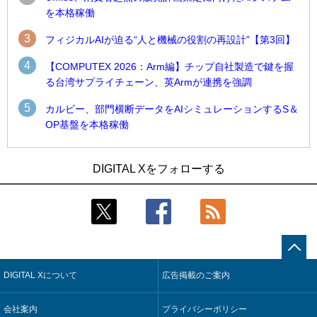
を本格稼働
3
フィジカルAIが迫る“人と機械の役割の再設計”【第3回】
4
【COMPUTEX 2026：Arm編】チップ自社製造で鍵を握
る台湾サプライチェーン、英Armが連携を強調
5
カルビー、部門横断データをAIシミュレーションするS＆
OP基盤を本格稼働
1
1
Umios、消費者起点の販売計画策定に向けたAIシステムを本格
古河電工、全社データの横断利用に向け仮想化技術を使う統
DIGITAL Xをフォローする
稼働
合基盤を本格稼働
2
2
製造業の現場の暗黙知を組織横断で活用するためのナレッジ
鹿島建設、鋼管柱へのコンクリート充填時の異常を検出する
管理基盤、LIGHTzが提供
AIを遠隔監視システムに実装
3
3
コスモ石油、製油所の設備点検への四足歩行ロボット利用を
そもそも今の仕事はAIエージェントを求めているのか【第25
検証
回】
DIGITAL Xについて
広告掲載のご案内
4
4
近大病院と中外製薬、治験参加者組み入れに電子カルテとAI
製造業の現場の暗黙知を組織横断で活用するためのナレッジ
技術を使う抽出方法の研究開始
管理基盤、LIGHTzが提供
会社案内
プライバシーポリシー