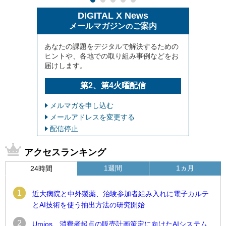
DIGITAL X News
メールマガジン
ご案内
の
あなたの課題をデジタルで解決するための
ヒントや、各地での取り組み事例などをお
届けします。
第2、第4火曜配信
メルマガを申し込む
メールアドレスを変更する
配信停止
アクセスランキング
1週間
1ヵ月
24時間
1
近大病院と中外製薬、治験参加者組み入れに電子カルテ
とAI技術を使う抽出方法の研究開始
2
Umios、消費者起点の販売計画策定に向けたAIシステム