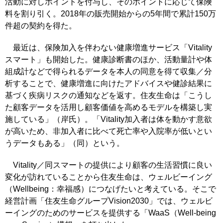
活動に対しポイントを付与し、そのポイントに応じて保険
料を割り引く。2018年の販売開始からの5年間で累計150万
件超の契約を得た。
最近は、保険加入を伴わない健康増進サービス「Vitality
スマート」も開始した。健康診断書のほか、活動量計や体
組成計などで得られるデータを本人の同意を得て収集／分
析することで、健康増進に向けたアドバイスや健診結果に
基づく疾病リスクの通知などを返す。住友生命は「こうし
た顧客データを活用し顧客価値を高めるモデルを構築し実
施している」（岸氏）。「Vitality加入者は体を動かす意欲
が高いため、非加入者に比べて死亡率や入院率が低いとい
うデータもある」（同）という。
Vitality／同スマートの提供により顧客の生活習慣に良い
変化が訪れていることから住友生命は、ウェルビーイング
（Wellbeing：幸福感）につなげたいと考えている。そこで
経営計画「住友生命グループVision2030」では、ウェルビ
ーイングのためのサービスを提供する「WaaS（Well-being