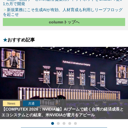
1カ月で開発
新規業務にこそ生成AIが有効、人材育成も利用しリープフロッグ
を起こせ
columnトップへ
おすすめ記事
News
共通
【COMPUTEX 2026：NVIDIA編】AIブームで続く台湾の経済成長と
エコシステムとの結束、米NVIDIAが蜜月をアピール