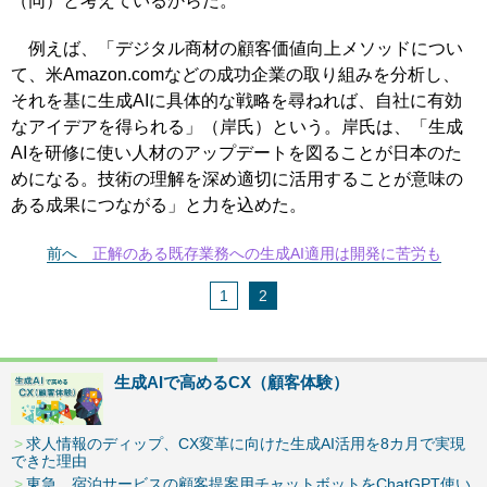
（同）と考えているからだ。
例えば、「デジタル商材の顧客価値向上メソッドについ
て、米Amazon.comなどの成功企業の取り組みを分析し、
それを基に生成AIに具体的な戦略を尋ねれば、自社に有効
なアイデアを得られる」（岸氏）という。岸氏は、「生成
AIを研修に使い人材のアップデートを図ることが日本のた
めになる。技術の理解を深め適切に活用することが意味の
ある成果につながる」と力を込めた。
前へ
正解のある既存業務への生成AI適用は開発に苦労も
1
2
生成AIで高めるCX（顧客体験）
求人情報のディップ、CX変革に向けた生成AI活用を8カ月で実現
できた理由
東急、宿泊サービスの顧客提案用チャットボットをChatGPT使い