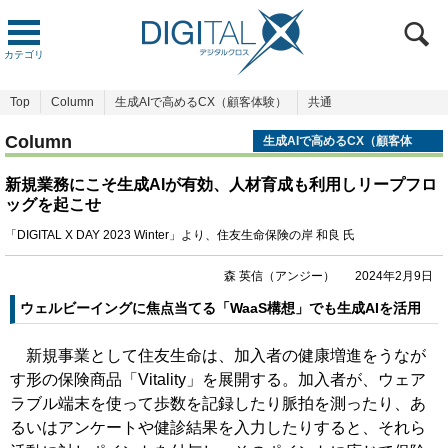
カテゴリ
Top
Column
生成AIで高めるCX（顧客体験）
共通
Column
生成AIで高めるCX（顧客体
験）
新規業務にこそ生成AIが有効、人材育成も利用しリープフロ
ッグを起こせ
「DIGITAL X DAY 2023 Winter」より、住友生命保険の岸 和良 氏
森 英信（アンジー）
2024年2月9日
ウェルビーイングに焦点当てる「WaaS構想」でも生成AIを活用
新規事業として住友生命は、加入者の健康増進をうなが
す形の保険商品「Vitality」を展開する。加入者が、ウェア
ラブル端末を使って歩数を記録したり脈拍を測ったり、あ
るいはアンケートや健診結果を入力したりすると、それら