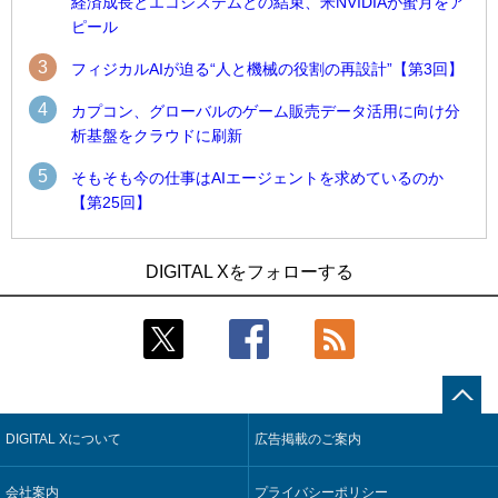
経済成長とエコシステムとの結束、米NVIDIAが蜜月をア
ピール
3
フィジカルAIが迫る“人と機械の役割の再設計”【第3回】
4
カプコン、グローバルのゲーム販売データ活用に向け分
析基盤をクラウドに刷新
5
そもそも今の仕事はAIエージェントを求めているのか
【第25回】
1
1
近大病院と中外製薬、治験参加者組み入れに電子カルテとAI
古河電工、全社データの横断利用に向け仮想化技術を使う統
DIGITAL Xをフォローする
技術を使う抽出方法の研究開始
合基盤を本格稼働
2
2
Umios、消費者起点の販売計画策定に向けたAIシステムを本格
鹿島建設、鋼管柱へのコンクリート充填時の異常を検出する
稼働
AIを遠隔監視システムに実装
3
3
【COMPUTEX 2026：Arm編】チップ自社製造で鍵を握る台
近大病院と中外製薬、治験参加者組み入れに電子カルテとAI
湾サプライチェーン、英Armが連携を強調
技術を使う抽出方法の研究開始
DIGITAL Xについて
広告掲載のご案内
4
4
コスモ石油、製油所の設備点検への四足歩行ロボット利用を
そもそも今の仕事はAIエージェントを求めているのか【第25
検証
回】
会社案内
プライバシーポリシー