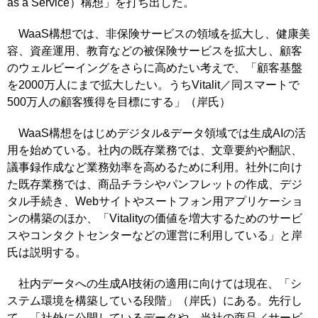
as a Service）構想」を打ち出した。
WaaS構想では、非保険サービスの領域を拡大し、健康美
容、資産運用、教育などの被保険サービスを拡大し、顧客
のウェルビーイングをさらに高めたい考えで、「顧客基盤
を2000万人にまで拡大したい。うちVitalit／同スマートで
500万人の顧客獲得を目標にする」（岸氏）
WaaS構想をはじめデジタル&データ領域では生成AIの活
用を始めている。社内の既存業務では、文章要約や翻訳、
議事録作成など業務効率を高めるために利用。社外に向け
た既存業務では、商品チラシやパンフレットの作成、デジ
タル手続き、Webサイトやスートフォン用アプリケーショ
ンの構築のほか、「Vitalityの価値を増大するためのサービ
スやコンタクトセンターなどの運営に利用している」と岸
氏は説明する。
社内データへの生成AI技術の適用に向けては現在、「シ
ステム環境を構築している段階」（岸氏）にある。先行し
て、「社外に公開しているデータや、当社の商品／サービ