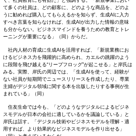
く、社員教育にも有効だ」と強調する。「新規事業におい
て多くの社員は、どの顧客に、どのような商品を、どのよ
うに勧めれば購入してもらえるかを知らず、生成AIに入力
すべき言葉を知らなければ、生成AIが出力した情報の意味
も分からない。ビジネスマインドを養うための教育とトレ
ーニングが重要になる」（同）からだ。
社内人材の育成に生成AIを活用すれば、「新規業務にお
けるビジネス力を飛躍的に高められ、カエルの跳躍のよう
に段階を飛び越える“リープフロッグ”が起こせる」と岸氏は
みる。実際、岸氏の周辺では、「生成AIを使って、経験が
ない社員が短期間でニュースリリースを作成したり、専業
主婦がデジタル領域に関する本を出版したりする事例が生
まれている」（同）
住友生命では今も、「どのようなデジタルによるビジネ
スモデルが日本の会社に適しているかを議論している」と
岸氏は話す。「デジタル技術やビジネスモデルを理解・適
用すれば、より効果的なビジネスモデルを作り出せる」