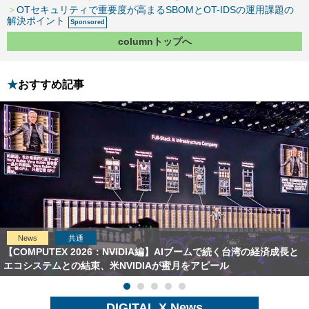
OTセキュリティで重要度が高まるSBOMとOT-IDSの運用課題の
解決ポイント
columnトップへ
おすすめ記事
News
共通
【COMPUTEX 2026：NVIDIA編】AIブームで続く台湾の経済成長と
エコシステムとの結束、米NVIDIAが蜜月をアピール
DIGITAL X News