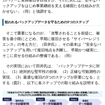
カバリーと業務復旧を目指すが、そのためには、堅牢なバ
ックアップをはじめ事業継続を支える確固たる仕組みが欠
かせない」（同）と強調する。
狙われるバックアップデータを守るための3つのステップ
そこで重要になるのが、「攻撃されることを前提に、被
害を最小限にとどめ、早期に復旧させる『サイバーレジリ
エンス』の考え方だ」（田井氏）。その基本は「“安全なバ
ックアップ”を用いて復旧地点を判断し、早期かつ確実に、
そこに戻せる仕組みの整備である」（同）
その実現において田井氏は、「バックアップデータに対
し、（1）絶対的な堅牢性の担保、（2）正確な可観測性の
実現、（3）最適な復旧の3つのステップが肝要になる」と
する（図2）。以下に各ステップでの取り組みを説明する。