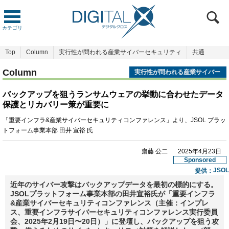
カテゴリ
Top
Column
実行性が問われる産業サイバーセキュリティ
共通
Column
実行性が問われる産業サイバー
セキュリティ
バックアップを狙うランサムウェアの挙動に合わせたデータ
保護とリカバリー策が重要に
「重要インフラ&産業サイバーセキュリティコンファレンス」より、JSOL プラッ
トフォーム事業本部 田井 宣裕 氏
齋藤 公二
2025年4月23日
Sponsored
JSOL
提供：
近年のサイバー攻撃はバックアップデータを最初の標的にする。
JSOLプラットフォーム事業本部の田井宣裕氏が「重要インフラ
&産業サイバーセキュリティコンファレンス（主催：インプレ
ス、重要インフラサイバーセキュリティコンファレンス実行委員
会、2025年2月19日〜20日）」に登壇し、バックアップを狙う攻