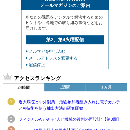
メールマガジン
ご案内
の
あなたの課題をデジタルで解決するための
ヒントや、各地での取り組み事例などをお
届けします。
第2、第4火曜配信
メルマガを申し込む
メールアドレスを変更する
配信停止
アクセスランキング
1週間
1ヵ月
24時間
1
近大病院と中外製薬、治験参加者組み入れに電子カルテ
とAI技術を使う抽出方法の研究開始
2
フィジカルAIが迫る“人と機械の役割の再設計”【第3回】