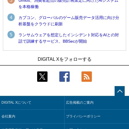
3
Umios、消費者起点の販売計画策定に向けたAIシステム
を本格稼働
4
カプコン、グローバルのゲーム販売データ活用に向け分
析基盤をクラウドに刷新
5
ランサムウェアを想定したインシデント対応をAIとの対
話で訓練するサービス、BBSecが開始
1
1
Umios、消費者起点の販売計画策定に向けたAIシステムを本格
古河電工、全社データの横断利用に向け仮想化技術を使う統
DIGITAL Xをフォローする
稼働
合基盤を本格稼働
2
2
近大病院と中外製薬、治験参加者組み入れに電子カルテとAI
鹿島建設、鋼管柱へのコンクリート充填時の異常を検出する
技術を使う抽出方法の研究開始
AIを遠隔監視システムに実装
3
3
コスモ石油、製油所の設備点検への四足歩行ロボット利用を
そもそも今の仕事はAIエージェントを求めているのか【第25
検証
回】
DIGITAL Xについて
広告掲載のご案内
4
4
【COMPUTEX 2026：Arm編】チップ自社製造で鍵を握る台
製造業の現場の暗黙知を組織横断で活用するためのナレッジ
湾サプライチェーン、英Armが連携を強調
管理基盤、LIGHTzが提供
会社案内
プライバシーポリシー
5
5
製造業の現場の暗黙知を組織横断で活用するためのナレッジ
Umios、消費者起点の販売計画策定に向けたAIシステムを本格