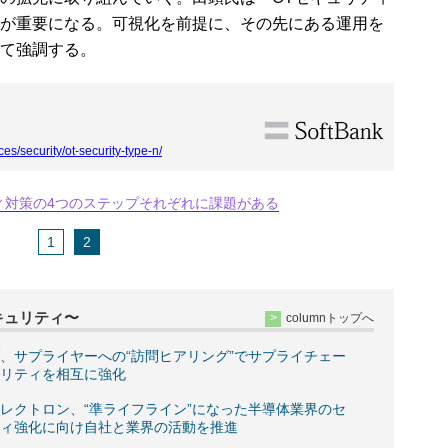
が重要になる。可視化を前提に、その先にある運用を
て強調する。
ces/security/ot-security-type-n/
ィ対策の4つのステップそれぞれに課題がある
1
2
キュリティ〜
columnトップへ
、サプライヤーへの“訪問ヒアリング”でサプライチェー
リティを相互に強化
レクトロン、“準ライフライン”になった半導体業界のセ
ィ強化に向け自社と業界の活動を推進