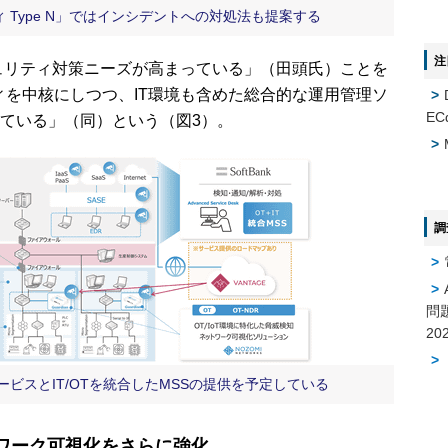
 Type N」ではインシデントへの対処法も提案する
注
ュリティ対策ニーズが高まっている」（田頭氏）ことを
ィを中核にしつつ、IT環境も含めた総合的な運用管理ソ
EC
ている」（同）という（図3）。
調
問
ービスとIT/OTを統合したMSSの提供を予定している
ワーク可視化をさらに強化