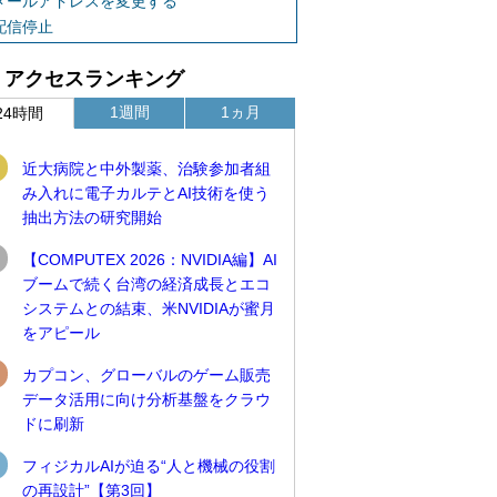
メールアドレスを変更する
配信停止
アクセスランキング
1週間
1ヵ月
24時間
近大病院と中外製薬、治験参加者組
み入れに電子カルテとAI技術を使う
抽出方法の研究開始
【COMPUTEX 2026：NVIDIA編】AI
ブームで続く台湾の経済成長とエコ
システムとの結束、米NVIDIAが蜜月
をアピール
カプコン、グローバルのゲーム販売
データ活用に向け分析基盤をクラウ
ドに刷新
フィジカルAIが迫る“人と機械の役割
の再設計”【第3回】