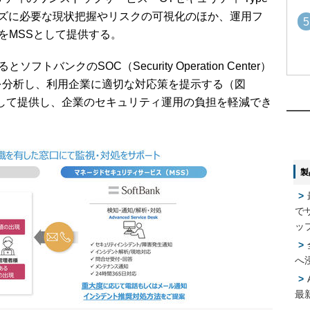
ズに必要な現状把握やリスクの可視化のほか、運用フ
5
視をMSSとして提供する。
ソフトバンクのSOC（Security Operation Center）
1
1
を分析し、利用企業に適切な対応策を提示する（図
して提供し、企業のセキュリティ運用の負担を軽減でき
2
2
製
3
3
で
4
4
ッ
へ
5
5
最