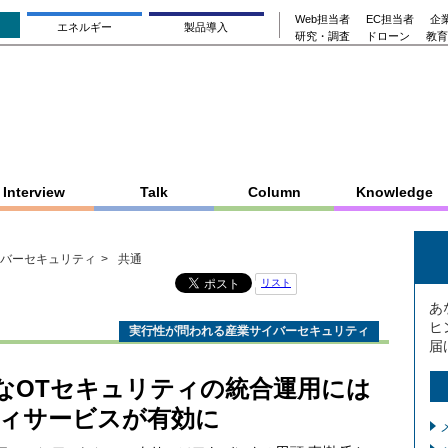
Web担当者
EC担当者
企業
エネルギー
製品導入
研究・調査
ドローン
教育
Interview
Talk
Column
Knowledge
バーセキュリティ
共通
リスト
あ
ヒ
実行性が問われる産業サイバーセキュリティ
届
なOTセキュリティの統合運用には
ィサービスが有効に