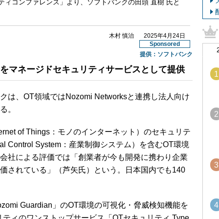
ティコンファレンス」より、ソフトバンクの田頭 直樹 氏と
木村 慎治
2025年4月24日
Sponsored
提供：
ソフトバンク
素をマネージドセキュリティサービスとして提供
1
OT領域ではNozomi Networksと連携し法人向け
る。
2
Internet of Things：モノのインターネット）のセキュリテ
al Control System：産業制御システム）を含むOT環境
会社による評価では「創業者が今も開発に携わり企業
3
価されている」（芦矢氏）という。日本国内でも140
4
Nozomi Guardian」のOT環境の可視化・脅威検知機能を
ティのワンストップサービス「OTセキュリティ Type