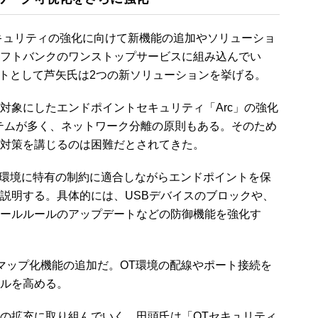
、OTセキュリティの強化に向けて新機能の追加やソリューショ
フトバンクのワンストップサービスに組み込んでい
ップデートとして芦矢氏は2つの新ソリューションを挙げる。
nuxを対象にしたエンドポイントセキュリティ「Arc」の強化
テムが多く、ネットワーク分離の原則もある。そのため
対策を講じるのは困難だとされてきた。
T環境に特有の制約に適合しながらエンドポイントを保
説明する。具体的には、USBデバイスのブロックや、
ールルールのアップデートなどの防御機能を強化す
ップ化機能の追加だ。OT環境の配線やポート接続を
ルを高める。
の拡充に取り組んでいく。田頭氏は「OTセキュリティ