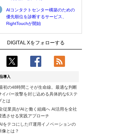
AIコンタクトセンター構築のための
優先順位を診断するサービス、
RightTouchが開始
近大病院と中外製薬、治験参加者組み入
古河電工、全社データの横断利用に向け
DIGITAL Xをフォローする
れに電子カルテとAI技術を使う抽出方法
仮想化技術を使う統合基盤を本格稼働
の研究開始
鹿島建設、鋼管柱へのコンクリート充填
Umios、消費者起点の販売計画策定に向
時の異常を検出するAIを遠隔監視システ
けたAIシステムを本格稼働
ムに実装
品導入
コスモ石油、製油所の設備点検への四足
そもそも今の仕事はAIエージェントを求
最初の48時間こそが生命線。最適な判断
歩行ロボット利用を検証
めているのか【第25回】
サイバー攻撃を封じ込める具体的な6ステ
【COMPUTEX 2026：Arm編】チップ自
近大病院と中外製薬、治験参加者組み入
プとは
社製造で鍵を握る台湾サプライチェー
れに電子カルテとAI技術を使う抽出方法
全従業員がAIと働く組織へ AI活用を全社
ン、英Armが連携を強調
の研究開始
浸透させる実践アプローチ
AIをテコにしたIT運用イノベーションの
フィジカルAIが迫る“人と機械の役割の再
製造業の現場の暗黙知を組織横断で活用
新像とは？
設計”【第3回】
するためのナレッジ管理基盤、LIGHTzが