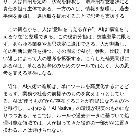
り、人は目的を定め、状況を解釈し、最終的な意思決定と
責任を担う主体である。一方のAIは、情報を整理し、過去
事例を参照し、選択肢を提示することで思考を支援する。
この観点から、人は“意味を与える存在”、AIは“構造を与
える存在”と整理できる。この役割分担は、技能継承に限ら
ず、あらゆる業務や意思決定に適用できる。人が判断し、
その判断に責任を持つ。その周辺でAIが、参照、比較、問
い返しによって人の思考を拡張する。こうした補完関係に
あるAIは、単なる効率化のためのツールではなく、人の思
考を支える基盤になる。
近年、AI技術の進展は、単にツールを高度化するにとど
まらず、業務や社会の前提そのものを変えようとしてい
る。AIは“使うもの”から“存在することが前提になるもの”へ
と移行し、いわゆる「AI Native」の環境が現実のものにな
りつつある。そこでは、ルールや過去データに基づいて処
理可能な領域では、人が担ってきた役割の一部がAIに置き
換わることは避けられない。