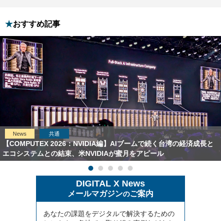
おすすめ記事
News
共通
【COMPUTEX 2026：NVIDIA編】AIブームで続く台湾の経済成長と
エコシステムとの結束、米NVIDIAが蜜月をアピール
DIGITAL X News
メールマガジン
ご案内
の
あなたの課題をデジタルで解決するための