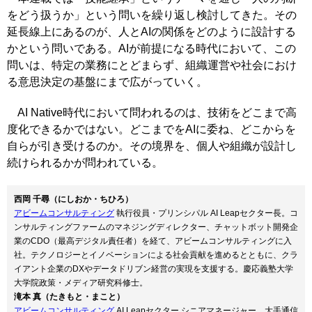
をどう扱うか」という問いを繰り返し検討してきた。その
延長線上にあるのが、人とAIの関係をどのように設計する
かという問いである。AIが前提になる時代において、この
問いは、特定の業務にとどまらず、組織運営や社会におけ
る意思決定の基盤にまで広がっていく。
AI Native時代において問われるのは、技術をどこまで高
度化できるかではない。どこまでをAIに委ね、どこからを
自らが引き受けるのか。その境界を、個人や組織が設計し
続けられるかが問われている。
西岡 千尋（にしおか・ちひろ）
アビームコンサルティング
執行役員・プリンシパル AI Leapセクター長。コ
ンサルティングファームのマネジングディレクター、チャットボット開発企
業のCDO（最高デジタル責任者）を経て、アビームコンサルティングに入
社。テクノロジーとイノベーションによる社会貢献を進めるとともに、クラ
イアント企業のDXやデータドリブン経営の実現を支援する。慶応義塾大学
大学院政策・メディア研究科修士。
滝本 真（たきもと・まこと）
アビームコンサルティング
AI Leapセクター シニアマネージャー。大手通信