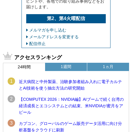
ヒントや、各地での取り組み事例などをお
届けします。
第2、第4火曜配信
メルマガを申し込む
メールアドレスを変更する
配信停止
アクセスランキング
1週間
1ヵ月
24時間
1
近大病院と中外製薬、治験参加者組み入れに電子カルテ
とAI技術を使う抽出方法の研究開始
2
【COMPUTEX 2026：NVIDIA編】AIブームで続く台湾の
経済成長とエコシステムとの結束、米NVIDIAが蜜月をア
ピール
3
カプコン、グローバルのゲーム販売データ活用に向け分
析基盤をクラウドに刷新