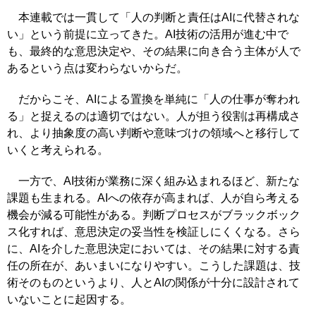
本連載では一貫して「人の判断と責任はAIに代替されな
い」という前提に立ってきた。AI技術の活用が進む中で
も、最終的な意思決定や、その結果に向き合う主体が人で
あるという点は変わらないからだ。
だからこそ、AIによる置換を単純に「人の仕事が奪われ
る」と捉えるのは適切ではない。人が担う役割は再構成さ
れ、より抽象度の高い判断や意味づけの領域へと移行して
いくと考えられる。
一方で、AI技術が業務に深く組み込まれるほど、新たな
課題も生まれる。AIへの依存が高まれば、人が自ら考える
機会が減る可能性がある。判断プロセスがブラックボック
ス化すれば、意思決定の妥当性を検証しにくくなる。さら
に、AIを介した意思決定においては、その結果に対する責
任の所在が、あいまいになりやすい。こうした課題は、技
術そのものというより、人とAIの関係が十分に設計されて
いないことに起因する。