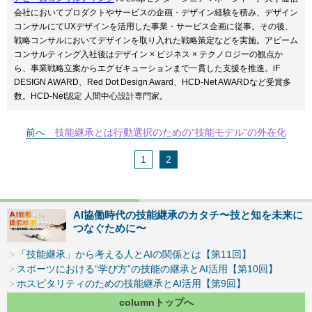
会社においてプロダクトやサービスの企画・デザイン経験を積み、デザイン
コンサルにてUXデザインを活用した事業・サービス企画に従事。その後、
戦略コンサルにおいてデザインを取り入れた戦略策定などを実施。アビーム
コンサルティング入社後はデザイン × ビジネス × テクノロジーの観点か
ら、事業戦略立案からエグゼキューションまで一貫した支援を推進。iF
DESIGN AWARD、Red Dot Design Award、HCD-Net AWARDなど受賞多
数。HCD-Net認定 人間中心設計専門家。
前へ
技能継承とは行動選択のための“技能モデル”の外在化
1
2
AI協働時代の技能継承のカタチ〜技と知を未来に
つなぐために〜
「技能継承」から考える人とAIの関係とは【第11回】
スポーツにおける“学び方”の技能の継承とAI活用【第10回】
ホスピタリティのための技能継承とAI活用【第9回】
columnトップへ