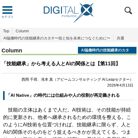
カテゴリ
Top
Column
AI協働時代の技能継承のカタチ〜技と知を未来につなぐために〜
共通
Column
AI協働時代の技能継承のカタ
チ〜技と知を未来につなぐため
に〜
「技能継承」から考える人とAIの関係とは【第11回】
西岡 千尋、滝本 真（アビームコンサルティング AI Leapセクター）
2026年4月13日
「AI Native」の時代には仕組みや人の役割が再定義される
技能の主体はあくまで人だ。AI技術は、その技能が持続
的に更新され、他者へ継承されるための環境を整える。こ
のようにAI技術を位置づければ、技能継承に限らず、人と
AIの関係そのものをどう捉えるべきかが見えてくる。つま