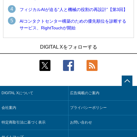
4
フィジカルAIが迫る“人と機械の役割の再設計”【第3回】
5
AIコンタクトセンター構築のための優先順位を診断する
サービス、RightTouchが開始
1
1
近大病院と中外製薬、治験参加者組み入れに電子カルテとAI
古河電工、全社データの横断利用に向け仮想化技術を使う統
DIGITAL Xをフォローする
技術を使う抽出方法の研究開始
合基盤を本格稼働
2
2
Umios、消費者起点の販売計画策定に向けたAIシステムを本格
鹿島建設、鋼管柱へのコンクリート充填時の異常を検出する
稼働
AIを遠隔監視システムに実装
3
3
コスモ石油、製油所の設備点検への四足歩行ロボット利用を
近大病院と中外製薬、治験参加者組み入れに電子カルテとAI
検証
技術を使う抽出方法の研究開始
DIGITAL Xについて
広告掲載のご案内
4
4
【COMPUTEX 2026：Arm編】チップ自社製造で鍵を握る台
そもそも今の仕事はAIエージェントを求めているのか【第25
湾サプライチェーン、英Armが連携を強調
回】
会社案内
プライバシーポリシー
5
5
フィジカルAIが迫る“人と機械の役割の再設計”【第3回】
製造業の現場の暗黙知を組織横断で活用するためのナレッジ
管理基盤、LIGHTzが提供
特定商取引法に基づく表示
お問い合わせ
サイトマップ