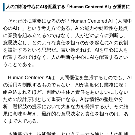
人の判断を中心にAIを配置する「Human Centered AI」が重要に
それだけに重要になるのが「Human Centered AI（人間中
心のAI）」という考え方である。AIの能力や効率性を起点
に業務を組み立てるのではなく、人がどのように判断し、
意思決定し、どのような責任を担うのかを起点にAIの役割
を設計するという思想だ。言い換えれば、AIを中心に人を
配置するのではなく、人の判断を中心にAIを配置するとい
うことである。
Human Centered AIは、人間優位を主張するものでも、AI
の活用を制限するものでもない。AIが高度化し業務に深く
組み込まれるほど、判断の主体と責任をあいまいにしない
ための設計原則として重要になる。AIは情報の整理や分
析、選択肢の提示において大きな力を発揮するが、その結
果に意味を与え、最終的な意思決定と責任を担うのは、あ
くまで人である。
本連載では「技能継承」というテーマを通じ「人の判断