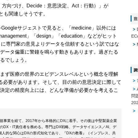
nt：方向づけ、Decide：意思決定、Act：行動）」が
ととも関連しそうです。
注
をGoogleサジェストで見ると、「medicine」以外には
」「management」「design」「education」などがヒット
EC
うに専門家の意見よりデータを信頼するという訳ではな
データ偏重に警鐘を鳴らす動きもあります。過ぎたる
るでしょう。
調
まず医療の世界のエビデンスレベルという概念を理解
げる必要があります。そして、目の前の意思決定に際して
決定の精度向上には、どんな準備が必要かを考えるこ
問
規事業を経て、2017年から本格的にDXに着手。その後は中堅製薬企業
DX・IT責任者を務める。専門はDX戦略、データサイエンス／AI、デ
個人的な関心はDXの形式知化であり、『DXの教養』（インプレス、共