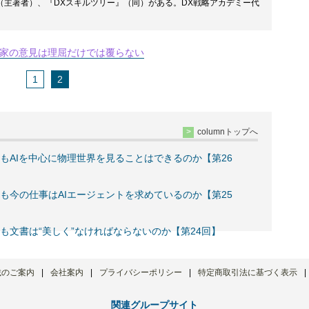
（主著者）、『DXスキルツリー』（同）がある。DX戦略アカデミー代
家の意見は理屈だけでは覆らない
1
2
columnトップへ
もAIを中心に物理世界を見ることはできるのか【第26
も今の仕事はAIエージェントを求めているのか【第25
も文書は“美しく”なければならないのか【第24回】
載のご案内
会社案内
プライバシーポリシー
特定商取引法に基づく表示
関連グループサイト