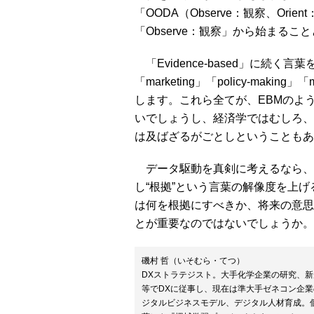
「OODA（Observe：観察、Orie
「Observe：観察」から始まるこ
「Evidence-based」に続く言葉
「marketing」「policy-making
します。これら全てが、EBMのよ
いでしょうし、経済学ではむしろ、
は及ばざるがごとしということもあ
データ駆動を真剣に考えるなら、
し“根拠”という言葉の解像度を上
は何を根拠にすべきか、将来の意思
とが重要なのではないでしょうか。
磯村 哲（いそむら・てつ）
DXストラテジスト。大手化学企業の研究、新
等でDXに従事し、現在は準大手ゼネコン企業の
ジタルビジネスモデル、デジタル人材育成。