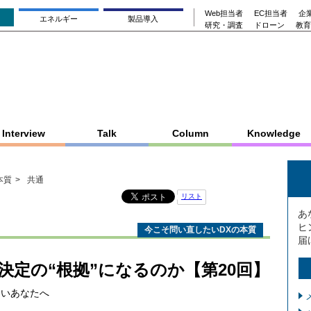
Web担当者
EC担当者
企業
エネルギー
製品導入
研究・調査
ドローン
教育
Interview
Talk
Column
Knowledge
本質
共通
リスト
あ
ヒ
今こそ問い直したいDXの本質
届
決定の“根拠”になるのか【第20回】
ないあなたへ