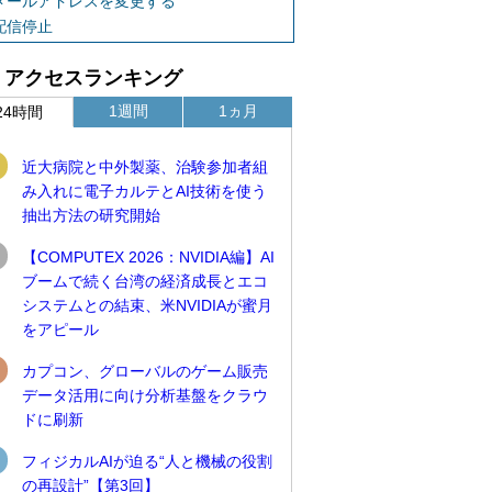
メールアドレスを変更する
配信停止
アクセスランキング
1週間
1ヵ月
24時間
近大病院と中外製薬、治験参加者組
み入れに電子カルテとAI技術を使う
抽出方法の研究開始
【COMPUTEX 2026：NVIDIA編】AI
ブームで続く台湾の経済成長とエコ
システムとの結束、米NVIDIAが蜜月
をアピール
カプコン、グローバルのゲーム販売
データ活用に向け分析基盤をクラウ
ドに刷新
フィジカルAIが迫る“人と機械の役割
の再設計”【第3回】