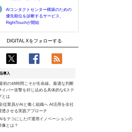
AIコンタクトセンター構築のための
優先順位を診断するサービス、
RightTouchが開始
近大病院と中外製薬、治験参加者組み入
古河電工、全社データの横断利用に向け
DIGITAL Xをフォローする
れに電子カルテとAI技術を使う抽出方法
仮想化技術を使う統合基盤を本格稼働
の研究開始
鹿島建設、鋼管柱へのコンクリート充填
Umios、消費者起点の販売計画策定に向
時の異常を検出するAIを遠隔監視システ
けたAIシステムを本格稼働
ムに実装
品導入
コスモ石油、製油所の設備点検への四足
近大病院と中外製薬、治験参加者組み入
最初の48時間こそが生命線。最適な判断
歩行ロボット利用を検証
れに電子カルテとAI技術を使う抽出方法
サイバー攻撃を封じ込める具体的な6ステ
の研究開始
【COMPUTEX 2026：Arm編】チップ自
プとは
社製造で鍵を握る台湾サプライチェー
そもそも今の仕事はAIエージェントを求
全従業員がAIと働く組織へ AI活用を全社
ン、英Armが連携を強調
めているのか【第25回】
浸透させる実践アプローチ
AIをテコにしたIT運用イノベーションの
フィジカルAIが迫る“人と機械の役割の再
製造業の現場の暗黙知を組織横断で活用
新像とは？
設計”【第3回】
するためのナレッジ管理基盤、LIGHTzが