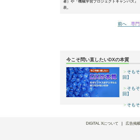
著）や『機械学習プロジェクトキャンバス』
表。
前へ
専門
今こそ問い直したいDXの本質
そもそ
回】
そもそ
回】
そもそ
DIGITAL Xについて
広告掲