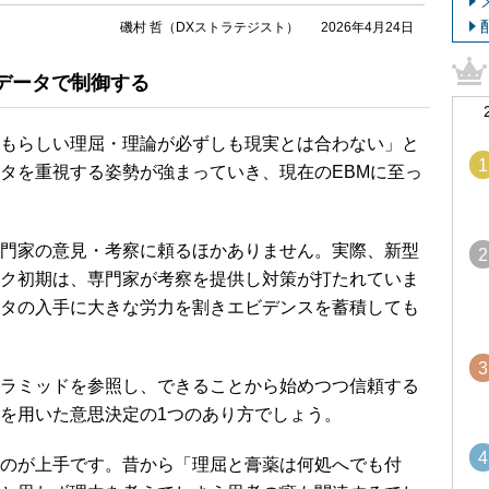
磯村 哲（DXストラテジスト）
2026年4月24日
データで制御する
もらしい理屈・理論が必ずしも現実とは合わない」と
1
タを重視する姿勢が強まっていき、現在のEBMに至っ
門家の意見・考察に頼るほかありません。実際、新型
2
ク初期は、専門家が考察を提供し対策が打たれていま
タの入手に大きな労力を割きエビデンスを蓄積しても
3
ラミッドを参照し、できることから始めつつ信頼する
を用いた意思決定の1つのあり方でしょう。
4
のが上手です。昔から「理屈と膏薬は何処へでも付