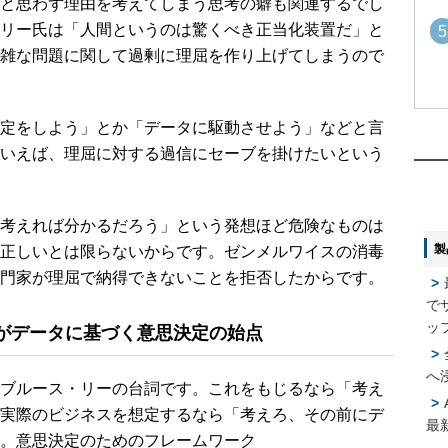
と思わず理由を考えてしまう思考の癖も関連するでし
リー氏は「人間というのは驚くべき正当化装置だ」と
5
雑な問題に関して過剰に理屈を作り上げてしまうので
1
1
定をしよう」とか「データに駆動させよう」などと言
いえば、理屈に対する過信にセーブを掛けたいという
2
2
考えれば分かるだろう」という発想ほど危険なものは
製
正しいとは限らないからです。ゼンメルワイスの消毒
3
3
門家が理屈で納得できないことを拒否したからです。
で
4
ッ
とがデータに基づく意思決定の始点
4
へ
ブルース・リーの台詞です。これをもじるなら「考え
5
5
実際のビジネスを想定するなら「考えろ、その前にデ
最
。意思決定のためのフレームワーク