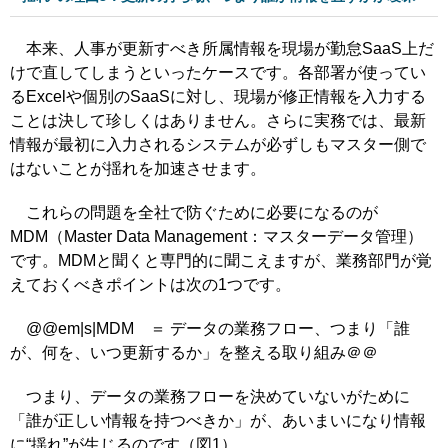
本来、人事が更新すべき所属情報を現場が勤怠SaaS上だ
けで直してしまうといったケースです。各部署が使ってい
るExcelや個別のSaaSに対し、現場が修正情報を入力する
ことは決して珍しくはありません。さらに実務では、最新
情報が最初に入力されるシステムが必ずしもマスター側で
はないことが揺れを加速させます。
これらの問題を全社で防ぐために必要になるのが
MDM（Master Data Management：マスターデータ管理）
です。MDMと聞くと専門的に聞こえますが、業務部門が覚
えておくべきポイントは次の1つです。
@@em|s|MDM ＝ データの業務フロー、つまり「誰
が、何を、いつ更新するか」を整える取り組み＠＠
つまり、データの業務フローを決めていないがために
「誰が正しい情報を持つべきか」が、あいまいになり情報
に“揺れ”が生じるのです（図1）。