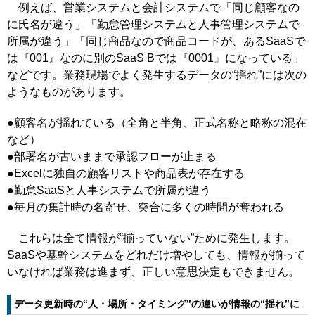
例えば、営業システムと会計システムで「同じ顧客なの
に氏名が違う」「勤怠管理システムと人事管理システムで
所属が違う」「同じ商品なので商品コードが、あるSaaSで
は『001』なのに別のSaaS Bでは『0001』になっている」
などです。業務現場でよく発生するデータの“揺れ”には次の
ようなものがあります。
●顧客名が揺れている（全角と半角、正式名称と略称の混在
など）
●部署名が古いままで承認フローが止まる
●Excelに独自の顧客リストや商品表が存在する
●勤怠SaaSと人事システムで所属が違う
●毎月の集計時の名寄せ、突合に多くの時間が奪われる
これらは全て情報が“揃っていない”ために発生します。
SaaSや基幹システムをどれだけ増やしても、情報が揃って
いなければ業務は進まず、正しい意思決定もできません。
データ更新時の“人・場所・タイミング”の違いが情報の“揺れ”に