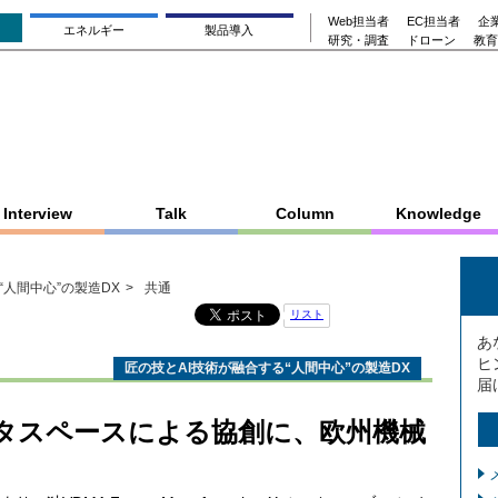
Web担当者
EC担当者
企業
エネルギー
製品導入
研究・調査
ドローン
教育
Interview
Talk
Column
Knowledge
“人間中心”の製造DX
共通
リスト
あ
ヒ
匠の技とAI技術が融合する“人間中心”の製造DX
届
タスペースによる協創に、欧州機械