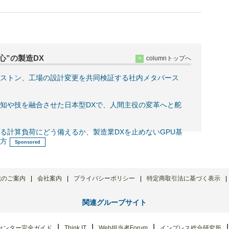
心”の製造DX
columnトップへ
ストン、工場の設計変更を共同検証する社内メタバース
知や技を融合させた日本型DXで、人間主役の変革へと舵
る計算負荷にどう備えるか、製造業DXを止めないGPU基
方
載のご案内
会社案内
プライバシーポリシー
特定商取引法に基づく表示
関連グループサイト
センター完全ガイド
Think IT
Web担当者Forum
インプレス総合研究所