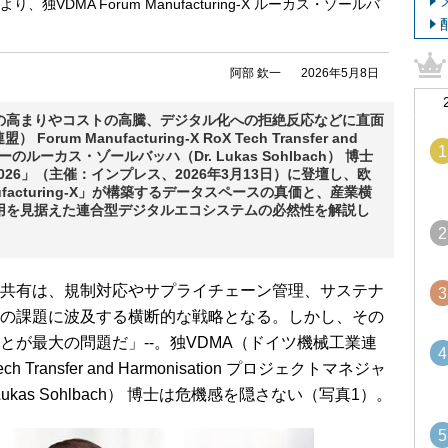
 2026」より、独VDMA Forum Manufacturing-X ルーカス・ゾールバ
阿部 欽一
2026年5月8日
の高まりやコストの高騰、デジタル化への拒絶反応などに直面
m Manufacturing-X RoX Tech Transfer and
1
ャーのルーカス・ゾールバッハ（Dr. Lukas Sohlbach） 博士
on Day 2026」（主催：インプレス、2026年3月13日）に登壇し、欧
acturing-X」が構築するデータスペースの真価と、産業横
適用を見据えた連合型デジタルエコシステムの必然性を解説し
2
共有は、規制対応やサプライチェーン管理、サステナ
3
の課題に波及する横断的な戦略となる。しかし、その
とが最大の問題だ」--。独VDMA（ドイツ機械工業連
4
 Tech Transfer and Harmonisation プロジェクトマネジャ
kas Sohlbach） 博士は危機感を隠さない（写真1）。
5