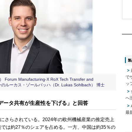
1
1
2
2
製
3
3
で
Manufacturing-X RoX Tech Transfer and
4
4
ッ
ーのルーカス・ゾールバッハ（Dr. Lukas Sohlbach） 博士
へ
データ共有が生産性を下げる」と回答
5
5
最
さらされている。2024年の欧州機械産業の推定売上
売では約27％のシェアを占める。一方、中国は約35％の