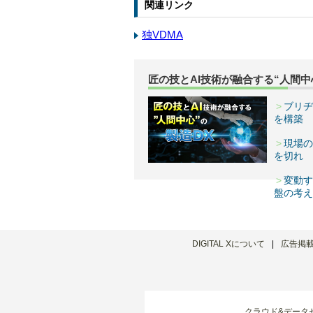
関連リンク
独VDMA
匠の技とAI技術が融合する“人間中
ブリヂ
を構築
現場の
を切れ
変動す
盤の考え
DIGITAL Xについて
広告掲
クラウド&データ