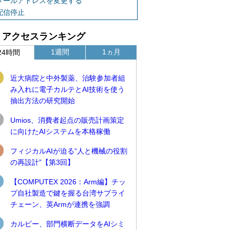
メールアドレスを変更する
配信停止
アクセスランキング
1週間
1ヵ月
24時間
近大病院と中外製薬、治験参加者組
み入れに電子カルテとAI技術を使う
抽出方法の研究開始
Umios、消費者起点の販売計画策定
に向けたAIシステムを本格稼働
フィジカルAIが迫る“人と機械の役割
の再設計”【第3回】
【COMPUTEX 2026：Arm編】チッ
プ自社製造で鍵を握る台湾サプライ
チェーン、英Armが連携を強調
カルビー、部門横断データをAIシミ