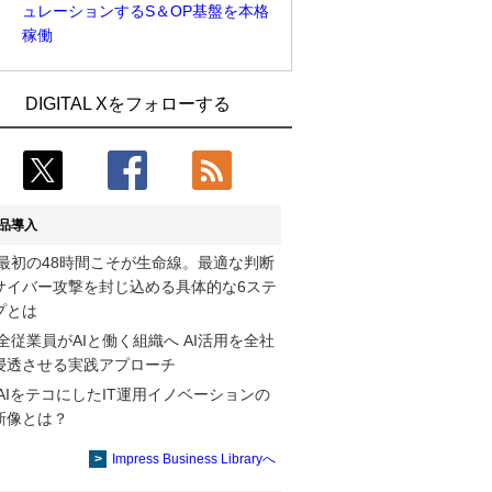
ュレーションするS＆OP基盤を本格
稼働
Umios、消費者起点の販売計画策定に向
古河電工、全社データの横断利用に向け
DIGITAL Xをフォローする
けたAIシステムを本格稼働
仮想化技術を使う統合基盤を本格稼働
製造業の現場の暗黙知を組織横断で活用
鹿島建設、鋼管柱へのコンクリート充填
するためのナレッジ管理基盤、LIGHTzが
時の異常を検出するAIを遠隔監視システ
提供
ムに実装
品導入
コスモ石油、製油所の設備点検への四足
そもそも今の仕事はAIエージェントを求
最初の48時間こそが生命線。最適な判断
歩行ロボット利用を検証
めているのか【第25回】
サイバー攻撃を封じ込める具体的な6ステ
近大病院と中外製薬、治験参加者組み入
製造業の現場の暗黙知を組織横断で活用
プとは
れに電子カルテとAI技術を使う抽出方法
するためのナレッジ管理基盤、LIGHTzが
全従業員がAIと働く組織へ AI活用を全社
の研究開始
提供
浸透させる実践アプローチ
AIをテコにしたIT運用イノベーションの
【COMPUTEX 2026：Arm編】チップ自
Umios、消費者起点の販売計画策定に向
新像とは？
社製造で鍵を握る台湾サプライチェー
けたAIシステムを本格稼働
ン、英Armが連携を強調
Impress Business Libraryへ