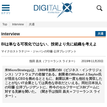
カテゴリ
Top
Interview
共通
Interview
共通
BIは単なる可視化ではない、技術より先に組織を考えよ
マイクロストラテジー・ジャパンの印藤 公洋プレジデント
指田 昌夫（フリーランス ライター）
2019年11月20日
米MicroStrategyは、1989年創業のBI（ビジネス・インテリジェ
ンス）ソフトウェアの老舗である。創業者のMichael J.Saylor氏
が現在もCEOを務めるとともに、創業以来一度も他社を買収した
ことがないIT企業としては異色な存在だといえる。同社日本法人
の印藤 公洋プレジデントに、昨今のセルフサービスBIブームに
対する見解を聞いた。（聞き手は指田 昌夫＝フリーランス ライ
ター）。