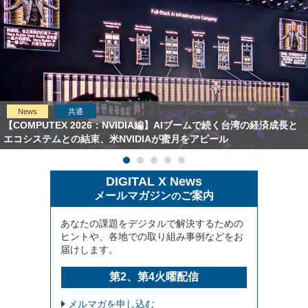
News
共通
【COMPUTEX 2026：NVIDIA編】AIブームで続く台湾の経済成長と
エコシステムとの結束、米NVIDIAが蜜月をアピール
DIGITAL X News
メールマガジン
ご案内
の
あなたの課題をデジタルで解決するための
ヒントや、各地での取り組み事例などをお
届けします。
第2、第4火曜配信
メルマガを申し込む