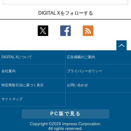
1
1
近大病院と中外製薬、治験参加者組み入れに電子カルテとAI
古河電工、全社データの横断利用に向け仮想化技術を使う統
DIGITAL Xをフォローする
技術を使う抽出方法の研究開始
合基盤を本格稼働
2
2
Umios、消費者起点の販売計画策定に向けたAIシステムを本格
鹿島建設、鋼管柱へのコンクリート充填時の異常を検出する
稼働
AIを遠隔監視システムに実装
3
3
コスモ石油、製油所の設備点検への四足歩行ロボット利用を
近大病院と中外製薬、治験参加者組み入れに電子カルテとAI
検証
技術を使う抽出方法の研究開始
DIGITAL Xについて
広告掲載のご案内
4
4
【COMPUTEX 2026：Arm編】チップ自社製造で鍵を握る台
そもそも今の仕事はAIエージェントを求めているのか【第25
湾サプライチェーン、英Armが連携を強調
回】
会社案内
プライバシーポリシー
5
5
フィジカルAIが迫る“人と機械の役割の再設計”【第3回】
製造業の現場の暗黙知を組織横断で活用するためのナレッジ
管理基盤、LIGHTzが提供
特定商取引法に基づく表示
お問い合わせ
サイトマップ
PC版で見る
Copyright ©
2026 Impress Corporation.
All rights reserved.