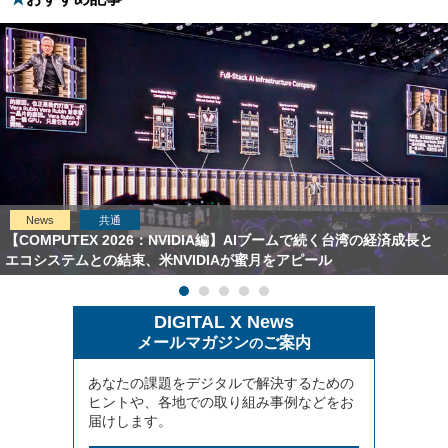
News
共通
【COMPUTEX 2026：NVIDIA編】AIブームで続く台湾の経済成長と
エコシステムとの結束、米NVIDIAが蜜月をアピール
DIGITAL X News
メールマガジン
ご案内
の
あなたの課題をデジタルで解決するための
ヒントや、各地での取り組み事例などをお
届けします。