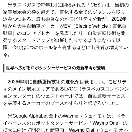
米ラスベガスで毎年1月に開催される「CES」は、当初の
家電展示会の枠を超えて、電化する全てのジャンルを取り
込みつつある。最も顕著なのがモビリティ分野だ。2012年
頃から大手自動車メーカーがEV（Electric Vehicle：電気自
動車）のコンセプトカーを発表したり、自動運転技術を開
発するスタートアップが出展したりするようになって以
降、今では1つのホールを占有するほどに出展者が増えてい
る。
世界へ広がるロボタクシーサービスの最新車両が登場
2026年特に自動運転技術の進化が目覚ましい。モビリテ
ィのメイン展示エリアであるLVCC（ラスベガスコンベンシ
ョンセンター）のウェストホールでは、自動運転サービス
を実装するメーカーのブースがずらりと勢ぞろいした。
米Google Alphabet 傘下のWaymo（ウェイモ）は、ドラ
イバーレスのロボットタクシーサービス「Waymo One」の
拡大に向けて開発した新車両「Waymo Ojai（ウェイモ オハ