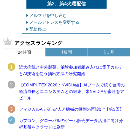
第2、第4火曜配信
メルマガを申し込む
メールアドレスを変更する
配信停止
アクセスランキング
1週間
1ヵ月
24時間
1
近大病院と中外製薬、治験参加者組み入れに電子カルテ
とAI技術を使う抽出方法の研究開始
2
【COMPUTEX 2026：NVIDIA編】AIブームで続く台湾の
経済成長とエコシステムとの結束、米NVIDIAが蜜月をア
ピール
3
フィジカルAIが迫る“人と機械の役割の再設計”【第3回】
4
カプコン、グローバルのゲーム販売データ活用に向け分
析基盤をクラウドに刷新