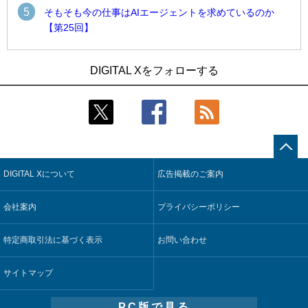
5
そもそも今の仕事はAIエージェントを求めているのか
【第25回】
1
1
近大病院と中外製薬、治験参加者組み入れに電子カルテとAI
古河電工、全社データの横断利用に向け仮想化技術を使う統
DIGITAL Xをフォローする
技術を使う抽出方法の研究開始
合基盤を本格稼働
2
2
Umios、消費者起点の販売計画策定に向けたAIシステムを本格
鹿島建設、鋼管柱へのコンクリート充填時の異常を検出する
稼働
AIを遠隔監視システムに実装
3
3
【COMPUTEX 2026：Arm編】チップ自社製造で鍵を握る台
近大病院と中外製薬、治験参加者組み入れに電子カルテとAI
湾サプライチェーン、英Armが連携を強調
技術を使う抽出方法の研究開始
DIGITAL Xについて
広告掲載のご案内
4
4
コスモ石油、製油所の設備点検への四足歩行ロボット利用を
そもそも今の仕事はAIエージェントを求めているのか【第25
検証
回】
会社案内
プライバシーポリシー
5
5
フィジカルAIが迫る“人と機械の役割の再設計”【第3回】
製造業の現場の暗黙知を組織横断で活用するためのナレッジ
管理基盤、LIGHTzが提供
特定商取引法に基づく表示
お問い合わせ
サイトマップ
PC版で見る