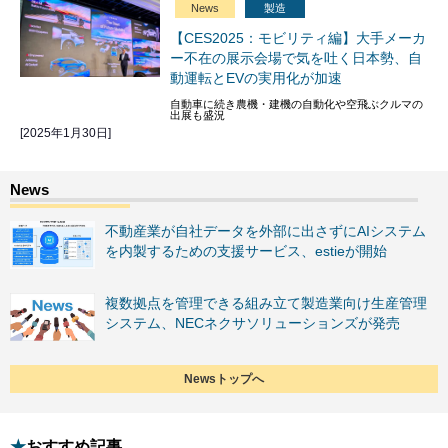
News
製造
【CES2025：モビリティ編】大手メーカ
ー不在の展示会場で気を吐く日本勢、自
動運転とEVの実用化が加速
自動車に続き農機・建機の自動化や空飛ぶクルマの
出展も盛況
[2025年1月30日]
不動産業が自社データを外部に出さずにAIシステム
を内製するための支援サービス、estieが開始
複数拠点を管理できる組み立て製造業向け生産管理
システム、NECネクサソリューションズが発売
Newsトップへ
おすすめ記事