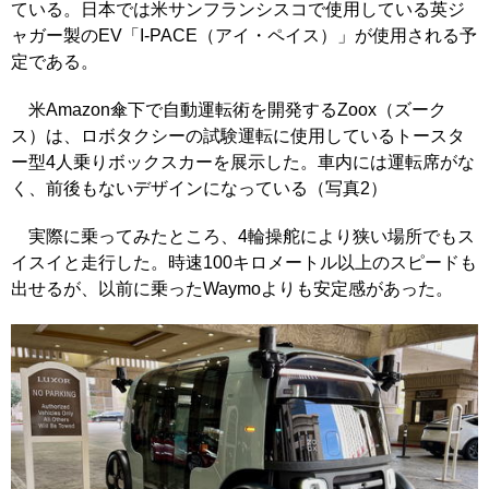
ている。日本では米サンフランシスコで使用している英ジ
ャガー製のEV「I-PACE（アイ・ペイス）」が使用される予
定である。
米Amazon傘下で自動運転術を開発するZoox（ズーク
ス）は、ロボタクシーの試験運転に使用しているトースタ
ー型4人乗りボックスカーを展示した。車内には運転席がな
く、前後もないデザインになっている（写真2）
実際に乗ってみたところ、4輪操舵により狭い場所でもス
イスイと走行した。時速100キロメートル以上のスピードも
出せるが、以前に乗ったWaymoよりも安定感があった。