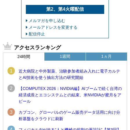
第2、第4火曜配信
メルマガを申し込む
メールアドレスを変更する
配信停止
アクセスランキング
1週間
1ヵ月
24時間
1
近大病院と中外製薬、治験参加者組み入れに電子カルテ
とAI技術を使う抽出方法の研究開始
2
【COMPUTEX 2026：NVIDIA編】AIブームで続く台湾の
経済成長とエコシステムとの結束、米NVIDIAが蜜月をア
ピール
3
カプコン、グローバルのゲーム販売データ活用に向け分
析基盤をクラウドに刷新
4
フィジカルAIが迫る“人と機械の役割の再設計”【第3回】