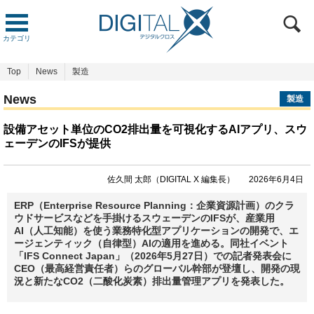
カテゴリ
Top
News
製造
News
製造
設備アセット単位のCO2排出量を可視化するAIアプリ、スウ
ェーデンのIFSが提供
佐久間 太郎（DIGITAL X 編集長）
2026年6月4日
ERP（Enterprise Resource Planning：企業資源計画）のクラ
ウドサービスなどを手掛けるスウェーデンのIFSが、産業用
AI（人工知能）を使う業務特化型アプリケーションの開発で、エ
ージェンティック（自律型）AIの適用を進める。同社イベント
「IFS Connect Japan」（2026年5月27日）での記者発表会に
CEO（最高経営責任者）らのグローバル幹部が登壇し、開発の現
況と新たなCO2（二酸化炭素）排出量管理アプリを発表した。