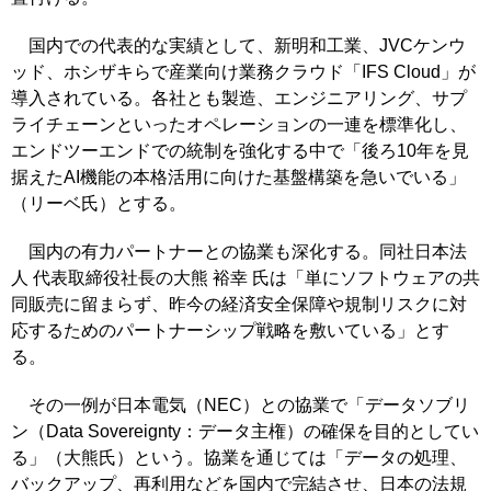
国内での代表的な実績として、新明和工業、JVCケンウ
ッド、ホシザキらで産業向け業務クラウド「IFS Cloud」が
導入されている。各社とも製造、エンジニアリング、サプ
ライチェーンといったオペレーションの一連を標準化し、
エンドツーエンドでの統制を強化する中で「後ろ10年を見
据えたAI機能の本格活用に向けた基盤構築を急いでいる」
（リーベ氏）とする。
国内の有力パートナーとの協業も深化する。同社日本法
人 代表取締役社長の大熊 裕幸 氏は「単にソフトウェアの共
同販売に留まらず、昨今の経済安全保障や規制リスクに対
応するためのパートナーシップ戦略を敷いている」とす
る。
その一例が日本電気（NEC）との協業で「データソブリ
ン（Data Sovereignty：データ主権）の確保を目的としてい
る」（大熊氏）という。協業を通じては「データの処理、
バックアップ、再利用などを国内で完結させ、日本の法規