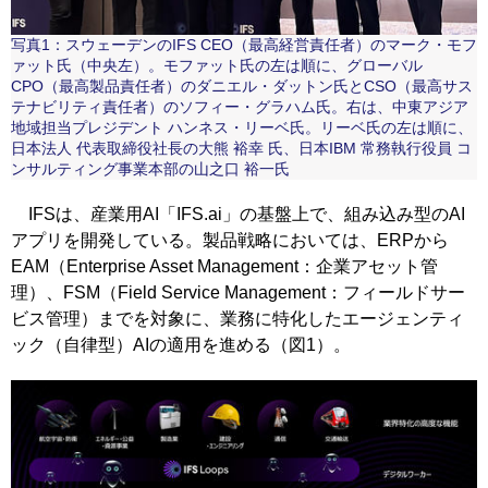
写真1：スウェーデンのIFS CEO（最高経営責任者）のマーク・モフ
ァット氏（中央左）。モファット氏の左は順に、グローバル
CPO（最高製品責任者）のダニエル・ダットン氏とCSO（最高サス
テナビリティ責任者）のソフィー・グラハム氏。右は、中東アジア
地域担当プレジデント ハンネス・リーベ氏。リーベ氏の左は順に、
日本法人 代表取締役社長の大熊 裕幸 氏、日本IBM 常務執行役員 コ
ンサルティング事業本部の山之口 裕一氏
IFSは、産業用AI「IFS.ai」の基盤上で、組み込み型のAI
アプリを開発している。製品戦略においては、ERPから
EAM（Enterprise Asset Management：企業アセット管
理）、FSM（Field Service Management：フィールドサー
ビス管理）までを対象に、業務に特化したエージェンティ
ック（自律型）AIの適用を進める（図1）。