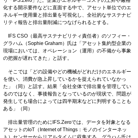
リ「IFS.Zero」だ。企業がエネルギーコストの上昇や厳格
化する開示要件などに直面する中で、アセット単位でのエ
ネルギー使用量と排出量を可視化し、全社的なサステナビ
リティ報告と排出量削減につなげられるとする。
IFS CSO（最高サステナビリティ責任者）のソフィー・
グラハム（Sophie Graham）氏は「アセット集約型企業の
現場においては、オペレーション（運用）の不備から事象
の把握が遅れてきた」と話す。
そこでは「どの設備やどの機械がどれだけのエネルギー
を使い、消費が急上昇しているかを捉えられていなかっ
た」（同）と話す。結果「会社全体で排出量を管理してい
るのではなく、事後報告となっているのが現状で、問題が
発生しても場合によっては四半期末などに判明することも
ある」（同）
排出量管理のためにIFS.Zeroでは、データを対象となる
アセットのIoT（Internet of Things：モノのインターネッ
ト）センサーからリアルタイムに収集する。グラハム氏は