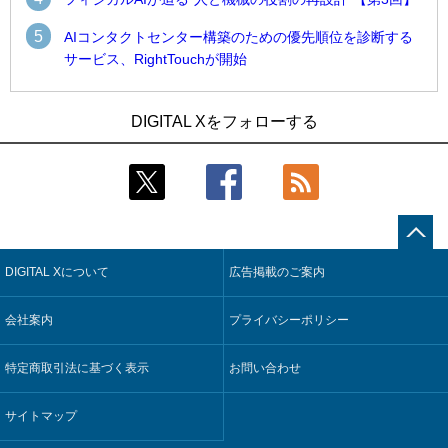
5
AIコンタクトセンター構築のための優先順位を診断する
サービス、RightTouchが開始
1
1
近大病院と中外製薬、治験参加者組み入れに電子カルテとAI
古河電工、全社データの横断利用に向け仮想化技術を使う統
DIGITAL Xをフォローする
技術を使う抽出方法の研究開始
合基盤を本格稼働
2
2
Umios、消費者起点の販売計画策定に向けたAIシステムを本格
鹿島建設、鋼管柱へのコンクリート充填時の異常を検出する
稼働
AIを遠隔監視システムに実装
3
3
コスモ石油、製油所の設備点検への四足歩行ロボット利用を
そもそも今の仕事はAIエージェントを求めているのか【第25
検証
回】
DIGITAL Xについて
広告掲載のご案内
4
4
【COMPUTEX 2026：Arm編】チップ自社製造で鍵を握る台
近大病院と中外製薬、治験参加者組み入れに電子カルテとAI
湾サプライチェーン、英Armが連携を強調
技術を使う抽出方法の研究開始
会社案内
プライバシーポリシー
5
5
フィジカルAIが迫る“人と機械の役割の再設計”【第3回】
製造業の現場の暗黙知を組織横断で活用するためのナレッジ
管理基盤、LIGHTzが提供
特定商取引法に基づく表示
お問い合わせ
サイトマップ