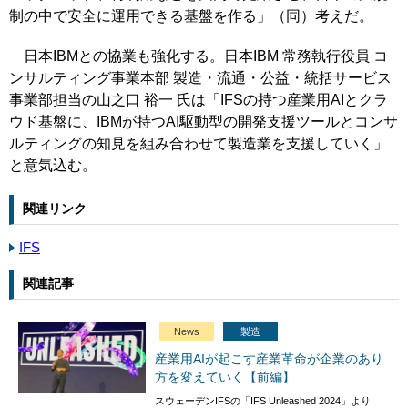
制の中で安全に運用できる基盤を作る」（同）考えだ。
日本IBMとの協業も強化する。日本IBM 常務執行役員 コ
ンサルティング事業本部 製造・流通・公益・統括サービス
事業部担当の山之口 裕一 氏は「IFSの持つ産業用AIとクラ
ウド基盤に、IBMが持つAI駆動型の開発支援ツールとコンサ
ルティングの知見を組み合わせて製造業を支援していく」
と意気込む。
関連リンク
IFS
関連記事
News
製造
産業用AIが起こす産業革命が企業のあり
方を変えていく【前編】
スウェーデンIFSの「IFS Unleashed 2024」より