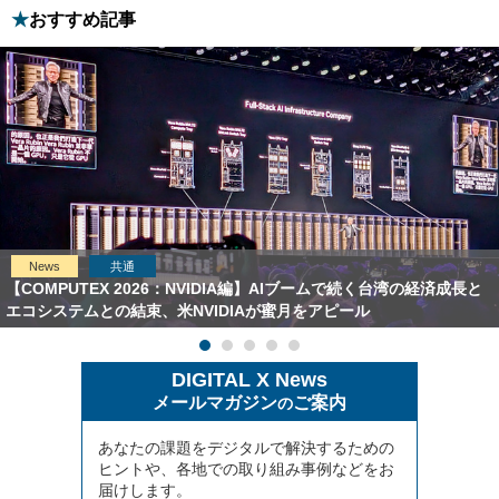
おすすめ記事
News
共通
【COMPUTEX 2026：NVIDIA編】AIブームで続く台湾の経済成長と
エコシステムとの結束、米NVIDIAが蜜月をアピール
DIGITAL X News
メールマガジン
ご案内
の
あなたの課題をデジタルで解決するための
ヒントや、各地での取り組み事例などをお
届けします。