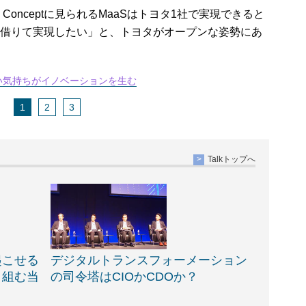
e Conceptに見られるMaaSはトヨタ1社で実現できると
借りて実現したい」と、トヨタがオープンな姿勢にあ
い気持ちがイノベーションを生む
1
2
3
Talkトップへ
起こせる
デジタルトランスフォーメーション
り組む当
の司令塔はCIOかCDOか？