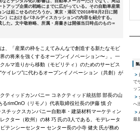
転などデジタル化の影響は、自動車メーカーだけでなく、周辺
ートアップ企業の戦略にまでに広がっている。その自動車産業
ンは起こせるのだろうか。東京・港区で2018年8月2日に開
ジャパン）におけるパネルディスカッションの内容を紹介する。
成した。文中敬称略、所属・肩書きは開催当日時点のもの＝
1
1
2
2
は、「産業の枠をこえてみんなで創造する新たなモビ
界の将来を強くするオープンイノベーション〜」。一
製
クルマ造りから移動（モビリティ）のためのサービス
3
3
“ケイレツ”に代わるオープンイノベーション（共創）が
で
4
4
ッ
ティッドカンパニー コネクティッド統括部 部長の山
るrimOnO（リモノ）代表取締役社長の伊藤 慎 介
へ
ラスチックスカンパニー自動車・建築材料マーケティン
5
5
最
レクター（欧州）の林 巧 氏の3人である。モデレータ
ピテンシーセンター センター長の小寺 健夫 氏が務め