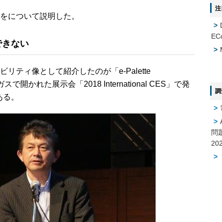
注
をについて説明した。
EC
できない
ティ像として紹介したのが「e-Palette
スで開かれた展示会「2018 International CES」で発
調
ある。
問