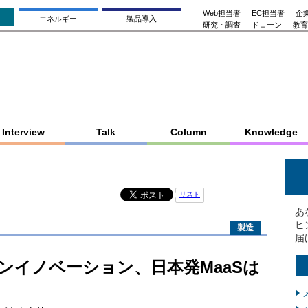
Web担当者
EC担当者
企業
エネルギー
製品導入
研究・調査
ドローン
教育
Interview
Talk
Column
Knowledge
リスト
あ
ヒ
製造
届
ンイノベーション、日本発MaaSは