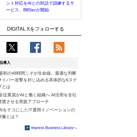
ント対応をAIとの対話で訓練するサ
ービス、BBSecが開始
Umios、消費者起点の販売計画策定に向
古河電工、全社データの横断利用に向け
DIGITAL Xをフォローする
けたAIシステムを本格稼働
仮想化技術を使う統合基盤を本格稼働
近大病院と中外製薬、治験参加者組み入
鹿島建設、鋼管柱へのコンクリート充填
れに電子カルテとAI技術を使う抽出方法
時の異常を検出するAIを遠隔監視システ
の研究開始
ムに実装
品導入
コスモ石油、製油所の設備点検への四足
そもそも今の仕事はAIエージェントを求
最初の48時間こそが生命線。最適な判断
歩行ロボット利用を検証
めているのか【第25回】
サイバー攻撃を封じ込める具体的な6ステ
【COMPUTEX 2026：Arm編】チップ自
製造業の現場の暗黙知を組織横断で活用
プとは
社製造で鍵を握る台湾サプライチェー
するためのナレッジ管理基盤、LIGHTzが
全従業員がAIと働く組織へ AI活用を全社
ン、英Armが連携を強調
提供
浸透させる実践アプローチ
AIをテコにしたIT運用イノベーションの
製造業の現場の暗黙知を組織横断で活用
Umios、消費者起点の販売計画策定に向
新像とは？
するためのナレッジ管理基盤、LIGHTzが
けたAIシステムを本格稼働
提供
Impress Business Libraryへ