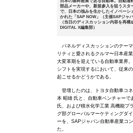
日本の基幹産業である自動車。自動運
部品メーカーや、新規参入を狙うスタ
で、日本の強みを生かしたイノベーショ
かれた「SAP NOW」（主催SAP
（当日のディスカッション内容を再構
DIGITAL X編集部）
パネルディスカッションのテーマ
リティと愛されるクルマ〜日本産業
大変革期を迎えている自動車業界。
シフトを実現するにおいて、従来の
起こせるかどうかである。
登壇したのは、トヨタ自動車コネク
本 昭雄 氏と、自動車ベンチャーであ
氏、および積水化学工業 高機能プ
グ部グローバルマーケティングダイ
ーを、SAPジャパン自動車産業コン
た。