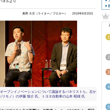
のパネルより
奥野 大児（ライター／ブロガー）
2018年8月20日
1
2
3
4
たオープンイノベーションについて議論するパネリストら。左か
O（リモノ）の伊藤 慎介 氏、トヨタ自動車の山本 昭雄 氏
5