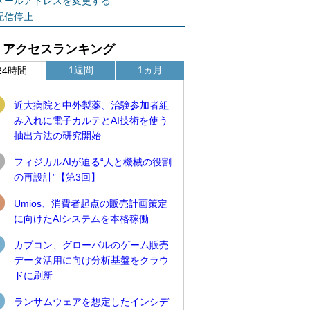
メールアドレスを変更する
配信停止
アクセスランキング
1週間
1ヵ月
24時間
近大病院と中外製薬、治験参加者組
み入れに電子カルテとAI技術を使う
抽出方法の研究開始
フィジカルAIが迫る“人と機械の役割
の再設計”【第3回】
Umios、消費者起点の販売計画策定
に向けたAIシステムを本格稼働
カプコン、グローバルのゲーム販売
データ活用に向け分析基盤をクラウ
ドに刷新
ランサムウェアを想定したインシデ