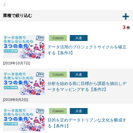
」
業種で絞り込む
3
件
Column
共通
データ活用のプロジェクトサイクルを確立
する【条件3】
[2019年10月7日]
Column
共通
分析を始める前に目標から課題を抽出しデ
ータをマッピングする【条件2】
[2019年9月2日]
Column
共通
目的を定めデータドリブンな文化を醸成す
る【条件1】