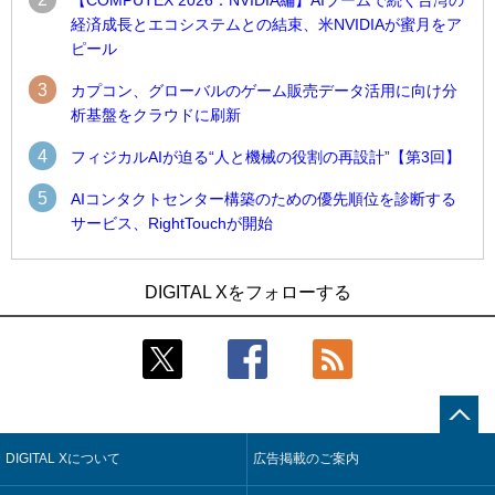
【COMPUTEX 2026：NVIDIA編】AIブームで続く台湾の
経済成長とエコシステムとの結束、米NVIDIAが蜜月をア
ピール
3
カプコン、グローバルのゲーム販売データ活用に向け分
析基盤をクラウドに刷新
4
フィジカルAIが迫る“人と機械の役割の再設計”【第3回】
5
AIコンタクトセンター構築のための優先順位を診断する
サービス、RightTouchが開始
1
1
近大病院と中外製薬、治験参加者組み入れに電子カルテとAI
古河電工、全社データの横断利用に向け仮想化技術を使う統
DIGITAL Xをフォローする
技術を使う抽出方法の研究開始
合基盤を本格稼働
2
2
Umios、消費者起点の販売計画策定に向けたAIシステムを本格
鹿島建設、鋼管柱へのコンクリート充填時の異常を検出する
稼働
AIを遠隔監視システムに実装
3
3
コスモ石油、製油所の設備点検への四足歩行ロボット利用を
近大病院と中外製薬、治験参加者組み入れに電子カルテとAI
検証
技術を使う抽出方法の研究開始
DIGITAL Xについて
広告掲載のご案内
4
4
【COMPUTEX 2026：Arm編】チップ自社製造で鍵を握る台
そもそも今の仕事はAIエージェントを求めているのか【第25