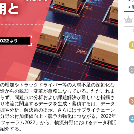
1
2
の増加やトラックドライバー等の人材不足の深刻化な
造からの脱却・変革が急務になっている。ただこれま
らず、問題点の分析および課題解決が難しいと指摘さ
3
り物流に関連するデータを生成・蓄積するは、データ
握や分析、解決策の提示、さらにはサプライチェーン
分野の付加価値向上・競争力強化につながる。2022年
4
フォーラム2022」から、物流分野におけるデータ利活
紹介する。