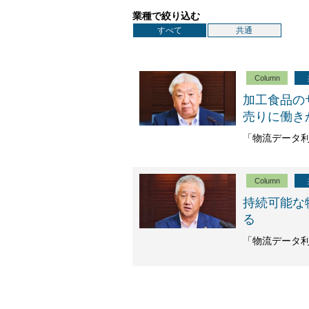
業種で絞り込む
すべて
共通
Column
加工食品の
売りに働き
「物流データ利
Column
持続可能な
る
「物流データ利