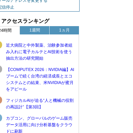
メールアドレスを変更する
配信停止
アクセスランキング
1週間
1ヵ月
24時間
近大病院と中外製薬、治験参加者組
み入れに電子カルテとAI技術を使う
抽出方法の研究開始
【COMPUTEX 2026：NVIDIA編】AI
ブームで続く台湾の経済成長とエコ
システムとの結束、米NVIDIAが蜜月
をアピール
フィジカルAIが迫る“人と機械の役割
の再設計”【第3回】
カプコン、グローバルのゲーム販売
データ活用に向け分析基盤をクラウ
ドに刷新