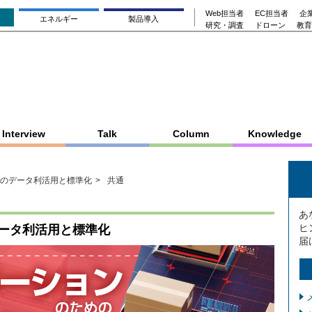
Web担当者
EC担当者
企業
エネルギー
製品導入
研究・調査
ドローン
教育
Interview
Talk
Column
Knowledge
のデータ利活用と標準化
共通
あ
ヒ
ータ利活用と標準化
届