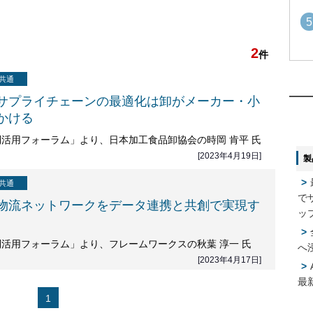
5
2
件
1
1
共通
サプライチェーンの最適化は卸がメーカー・小
2
かける
2
活用フォーラム」より、日本加工食品卸協会の時岡 肯平 氏
[2023年4月19日]
製
3
3
共通
で
物流ネットワークをデータ連携と共創で実現す
ッ
4
4
活用フォーラム」より、フレームワークスの秋葉 淳一 氏
へ
[2023年4月17日]
5
5
最
1