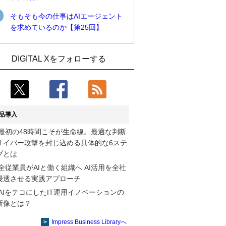
そもそも今の仕事はAIエージェント
を求めているのか【第25回】
近大病院と中外製薬、治験参加者組み入
古河電工、全社データの横断利用に向け
DIGITAL Xをフォローする
れに電子カルテとAI技術を使う抽出方法
仮想化技術を使う統合基盤を本格稼働
の研究開始
鹿島建設、鋼管柱へのコンクリート充填
Umios、消費者起点の販売計画策定に向
時の異常を検出するAIを遠隔監視システ
けたAIシステムを本格稼働
ムに実装
品導入
【COMPUTEX 2026：Arm編】チップ自
近大病院と中外製薬、治験参加者組み入
最初の48時間こそが生命線。最適な判断
社製造で鍵を握る台湾サプライチェー
れに電子カルテとAI技術を使う抽出方法
サイバー攻撃を封じ込める具体的な6ステ
ン、英Armが連携を強調
の研究開始
プとは
コスモ石油、製油所の設備点検への四足
そもそも今の仕事はAIエージェントを求
全従業員がAIと働く組織へ AI活用を全社
歩行ロボット利用を検証
めているのか【第25回】
浸透させる実践アプローチ
AIをテコにしたIT運用イノベーションの
フィジカルAIが迫る“人と機械の役割の再
製造業の現場の暗黙知を組織横断で活用
新像とは？
設計”【第3回】
するためのナレッジ管理基盤、LIGHTzが
提供
Impress Business Libraryへ