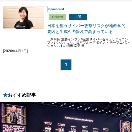
Column
共通
日本を狙うサイバー攻撃リスクが地政学的
要因と生成AIの普及で高まっている
「第10回 重要インフラ&産業サイバーセキュリティコン
ファレンス」より、日本プルーフポイント チーフエバン
ジェリストの増田 幸美 氏
[2026年4月1日]
1
おすすめ記事