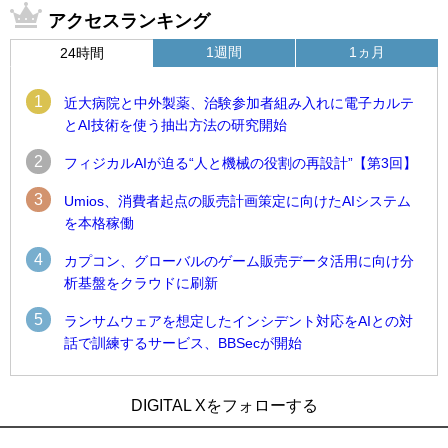
アクセスランキング
1週間
1ヵ月
24時間
1
近大病院と中外製薬、治験参加者組み入れに電子カルテ
とAI技術を使う抽出方法の研究開始
2
フィジカルAIが迫る“人と機械の役割の再設計”【第3回】
3
Umios、消費者起点の販売計画策定に向けたAIシステム
を本格稼働
4
カプコン、グローバルのゲーム販売データ活用に向け分
析基盤をクラウドに刷新
5
ランサムウェアを想定したインシデント対応をAIとの対
話で訓練するサービス、BBSecが開始
1
1
Umios、消費者起点の販売計画策定に向けたAIシステムを本格
古河電工、全社データの横断利用に向け仮想化技術を使う統
DIGITAL Xをフォローする
稼働
合基盤を本格稼働
2
2
近大病院と中外製薬、治験参加者組み入れに電子カルテとAI
鹿島建設、鋼管柱へのコンクリート充填時の異常を検出する