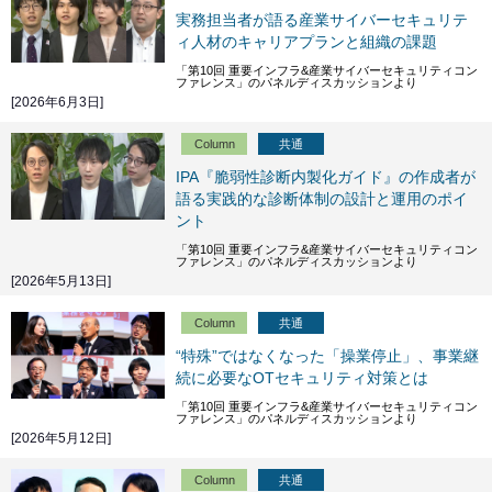
実務担当者が語る産業サイバーセキュリテ
ィ人材のキャリアプランと組織の課題
「第10回 重要インフラ&産業サイバーセキュリティコン
ファレンス」のパネルディスカッションより
[2026年6月3日]
Column
共通
IPA『脆弱性診断内製化ガイド』の作成者が
語る実践的な診断体制の設計と運用のポイ
ント
「第10回 重要インフラ&産業サイバーセキュリティコン
ファレンス」のパネルディスカッションより
[2026年5月13日]
Column
共通
“特殊”ではなくなった「操業停止」、事業継
続に必要なOTセキュリティ対策とは
「第10回 重要インフラ&産業サイバーセキュリティコン
ファレンス」のパネルディスカッションより
[2026年5月12日]
Column
共通