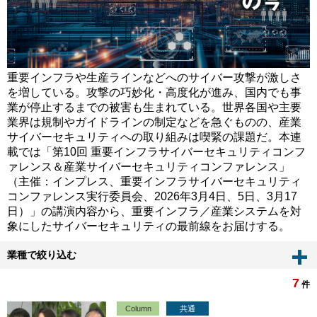
重要インフラや生産ラインなどへのサイバー攻撃が激しさ
を増している。攻撃の巧妙化・高度化が進み、国内でも事
業が停止するまでの被害も生まれている。世界各国や主要
業界は規制やガイドラインの制定などを急ぐものの、産業
サイバーセキュリティへの取り組みは喫緊の課題だ。本連
載では「第10回 重要インフラサイバーセキュリティコンフ
ァレンス＆産業サイバーセキュリティコンファレンス」
（主催：インプレス、重要インフラサイバーセキュリティ
コンファレンス実行委員会、2026年3月4日、5日、3月17
日）」の講演内容から、重要インフラ／産業システムを対
象にしたサイバーセキュリティの最前線をお届けする。
業種で絞り込む
7
件
Column
共通