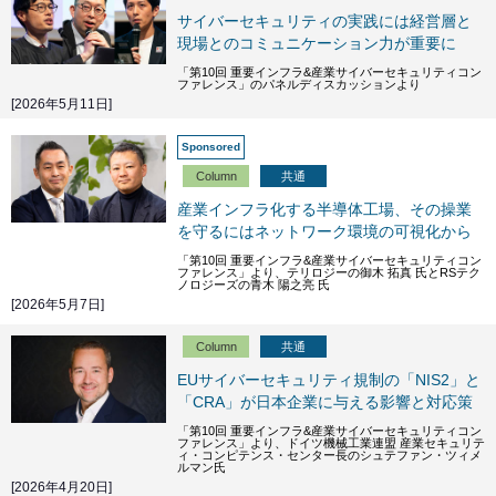
サイバーセキュリティの実践には経営層と
現場とのコミュニケーション力が重要に
「第10回 重要インフラ&産業サイバーセキュリティコン
ファレンス」のパネルディスカッションより
[2026年5月11日]
Column
共通
産業インフラ化する半導体工場、その操業
を守るにはネットワーク環境の可視化から
「第10回 重要インフラ&産業サイバーセキュリティコン
ファレンス」より、テリロジーの御木 拓真 氏とRSテク
ノロジーズの青木 陽之亮 氏
[2026年5月7日]
Column
共通
EUサイバーセキュリティ規制の「NIS2」と
「CRA」が日本企業に与える影響と対応策
「第10回 重要インフラ&産業サイバーセキュリティコン
ファレンス」より、ドイツ機械工業連盟 産業セキュリテ
ィ・コンピテンス・センター長のシュテファン・ツィメ
ルマン氏
[2026年4月20日]