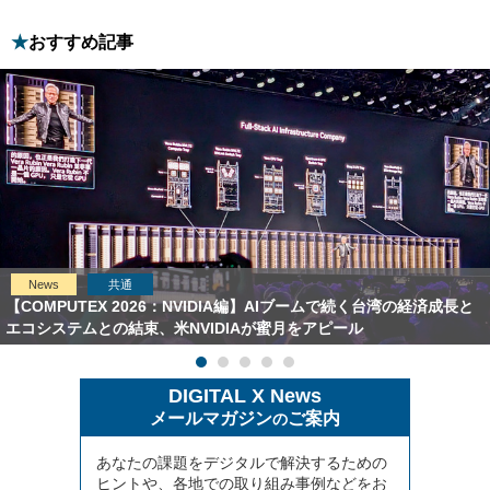
おすすめ記事
News
共通
【COMPUTEX 2026：NVIDIA編】AIブームで続く台湾の経済成長と
エコシステムとの結束、米NVIDIAが蜜月をアピール
DIGITAL X News
メールマガジン
ご案内
の
あなたの課題をデジタルで解決するための
ヒントや、各地での取り組み事例などをお