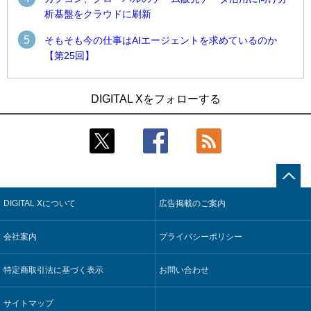
析基盤をクラウドに刷新
5
そもそも今の仕事はAIエージェントを求めているのか
【第25回】
1
1
近大病院と中外製薬、治験参加者組み入れに電子カルテとAI
古河電工、全社データの横断利用に向け仮想化技術を使う統
DIGITAL Xをフォローする
技術を使う抽出方法の研究開始
合基盤を本格稼働
2
2
Umios、消費者起点の販売計画策定に向けたAIシステムを本格
鹿島建設、鋼管柱へのコンクリート充填時の異常を検出する
稼働
AIを遠隔監視システムに実装
3
3
【COMPUTEX 2026：Arm編】チップ自社製造で鍵を握る台
近大病院と中外製薬、治験参加者組み入れに電子カルテとAI
湾サプライチェーン、英Armが連携を強調
技術を使う抽出方法の研究開始
DIGITAL Xについて
広告掲載のご案内
4
4
コスモ石油、製油所の設備点検への四足歩行ロボット利用を
そもそも今の仕事はAIエージェントを求めているのか【第25
検証
回】
会社案内
プライバシーポリシー
5
5
フィジカルAIが迫る“人と機械の役割の再設計”【第3回】
製造業の現場の暗黙知を組織横断で活用するためのナレッジ
管理基盤、LIGHTzが提供
特定商取引法に基づく表示
お問い合わせ
サイトマップ