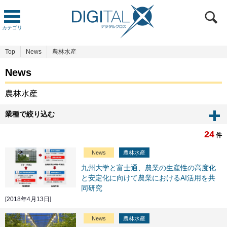
カテゴリ
Top
News
農林水産
News
農林水産
業種で絞り込む
24
件
News
農林水産
九州大学と富士通、農業の生産性の高度化
と安定化に向けて農業におけるAI活用を共
同研究
[2018年4月13日]
News
農林水産