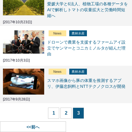
愛媛大学と6法人、植物工場の各種データを
AIで解析しトマトの収量拡大と労働時間短
縮へ
[2017年10月23日]
News
農林水産
ドローンで農業を支援するファームアイ設
立でヤンマーとコニカミノルタが組んだ理
由
[2017年10月3日]
News
農林水産
スマホ画像から豚の体重を推測するアプ
リ、伊藤忠飼料とNTTテクノクロスが開発
[2017年9月28日]
1
2
3
<<前へ