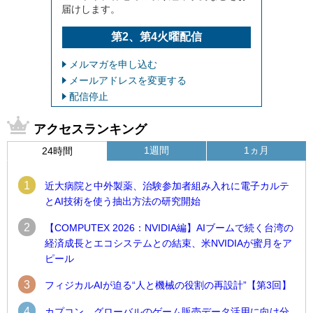
届けします。
第2、第4火曜配信
メルマガを申し込む
メールアドレスを変更する
配信停止
アクセスランキング
1週間
1ヵ月
24時間
1
近大病院と中外製薬、治験参加者組み入れに電子カルテ
とAI技術を使う抽出方法の研究開始
2
【COMPUTEX 2026：NVIDIA編】AIブームで続く台湾の
経済成長とエコシステムとの結束、米NVIDIAが蜜月をア
ピール
3
フィジカルAIが迫る“人と機械の役割の再設計”【第3回】
4
カプコン、グローバルのゲーム販売データ活用に向け分