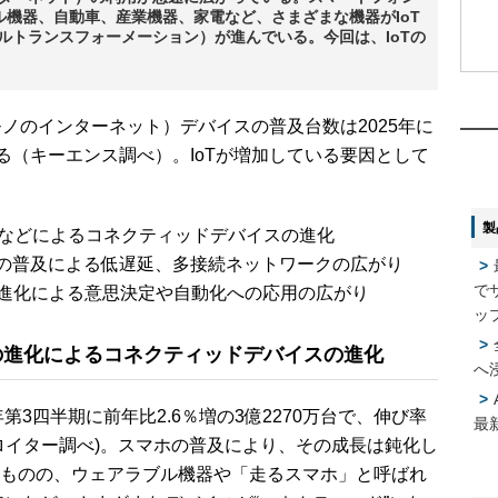
機器、自動車、産業機器、家電など、さまざまな機器がIoT
ルトランスフォーメーション）が進んでいる。今回は、IoTの
1
1
ings：モノのインターネット）デバイスの普及台数は2025年に
2
2
る（キーエンス調べ）。IoTが増加している要因として
製
などによるコネクティッドデバイスの進化
3
3
）の普及による低遅延、多接続ネットワークの広がり
で
の進化による意思決定や自動化への応用の広がり
4
4
ッ
の進化によるコネクティッドデバイスの進化
へ
5
5
3四半期に前年比2.6％増の3億2270万台で、伸び率
最
ロイター調べ)。スマホの普及により、その成長は鈍化し
ものの、ウェアラブル機器や「走るスマホ」と呼ばれ