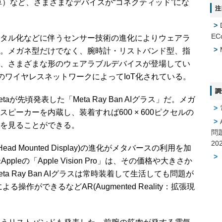
：電気自動車）など、さまざまなデバイスが“コネクティッド”にな
注
EC
タル化などに伴うセンサー技術の進化によりウェアラ
。メガネ型だけでなく、腕時計・リストバンド型、指
、さまざまな形のウェアラブルデバイスが登場してい
thなどのワイヤレスネットワークによってIoT化されている。
調
先頃発表した「Meta Ray Ban AIグラス」だ。メガ
ピーカーを内蔵し、装着すれば600 × 600ピクセルの
を見ることができる。
問
D(Head Mounted Display)の進化がメタバースの利用を加
leの「Apple Vision Pro」は、その価格や大きさか
a Ray Ban AIグラスは常時装着して生活しても問題が
る操作ができるなどAR(Augmented Reality：拡張現