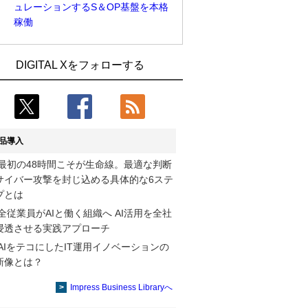
ュレーションするS＆OP基盤を本格
稼働
Umios、消費者起点の販売計画策定に向
古河電工、全社データの横断利用に向け
DIGITAL Xをフォローする
けたAIシステムを本格稼働
仮想化技術を使う統合基盤を本格稼働
製造業の現場の暗黙知を組織横断で活用
鹿島建設、鋼管柱へのコンクリート充填
するためのナレッジ管理基盤、LIGHTzが
時の異常を検出するAIを遠隔監視システ
提供
ムに実装
品導入
コスモ石油、製油所の設備点検への四足
そもそも今の仕事はAIエージェントを求
最初の48時間こそが生命線。最適な判断
歩行ロボット利用を検証
めているのか【第25回】
サイバー攻撃を封じ込める具体的な6ステ
近大病院と中外製薬、治験参加者組み入
製造業の現場の暗黙知を組織横断で活用
プとは
れに電子カルテとAI技術を使う抽出方法
するためのナレッジ管理基盤、LIGHTzが
全従業員がAIと働く組織へ AI活用を全社
の研究開始
提供
浸透させる実践アプローチ
AIをテコにしたIT運用イノベーションの
【COMPUTEX 2026：Arm編】チップ自
Umios、消費者起点の販売計画策定に向
新像とは？
社製造で鍵を握る台湾サプライチェー
けたAIシステムを本格稼働
ン、英Armが連携を強調
Impress Business Libraryへ