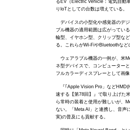
るEV（Electric Vehicle
りIoTとしての台数は増えている。
デバイスの小型化や感覚器のデジ
ブル機器の適用範囲は広がっている
輪型、イヤホン型、クリップ型など
る。これらがWi-FiやBluetoo
ウェアラブル機器の一例が、米Metaが
ネ型デバイスで、コンピューターとス
フルカラーディスプレーとして画像
『｢Apple Vision Pro」などHM
速する【第78回】』で取り上げた米App
ら常時の装着と使用が難しいが、Met
ない。「Meta AI」と連携し、音声によ
実)の普及にも貢献する。