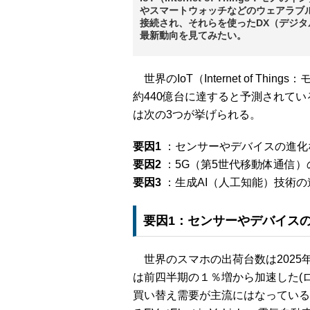
やスマートウォッチなどのウェアラブル
接続され、それらを使ったDX（デジタ
最新動向を見てみたい。
世界のIoT（Internet of Th
約440億台に達すると予測されてい
は次の3つが挙げられる。
要因1
：センサーやデバイスの進化
要因2
：5G（第5世代移動体通信
要因3
：生成AI（人工知能）技術
要因1：センサーやデバイス
世界のスマホの出荷台数は2025年第
は前四半期の１％増から加速した(
買い替え需要が主流にはなっている