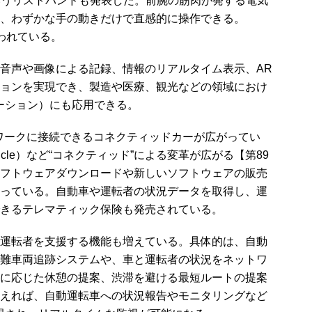
nd」というリストバンドも発表した。前腕の筋肉が発する電気
、わずかな手の動きだけで直感的に操作できる。
が使われている。
音声や画像による記録、情報のリアルタイム表示、AR
ョンを実現でき、製造や医療、観光などの領域におけ
ーション）にも応用できる。
ワークに接続できるコネクティッドカーが広がってい
d Vehicle）など“コネクティッド”による変革が広がる【第89
フトウェアダウンロードや新しいソフトウェアの販売
っている。自動車や運転者の状況データを取得し、運
きるテレマティック保険も発売されている。
運転者を支援する機能も増えている。具体的は、自動
難車両追跡システムや、車と運転者の状況をネットワ
に応じた休憩の提案、渋滞を避ける最短ルートの提案
えれば、自動運転車への状況報告やモニタリングなど