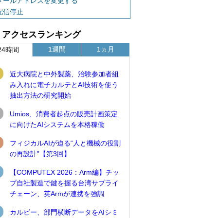
メールアドレスを変更する
配信停止
アクセスランキング
1週間
1ヵ月
24時間
近大病院と中外製薬、治験参加者組
み入れに電子カルテとAI技術を使う
抽出方法の研究開始
Umios、消費者起点の販売計画策定
に向けたAIシステムを本格稼働
フィジカルAIが迫る“人と機械の役割
の再設計”【第3回】
【COMPUTEX 2026：Arm編】チッ
プ自社製造で鍵を握る台湾サプライ
チェーン、英Armが連携を強調
カルビー、部門横断データをAIシミ