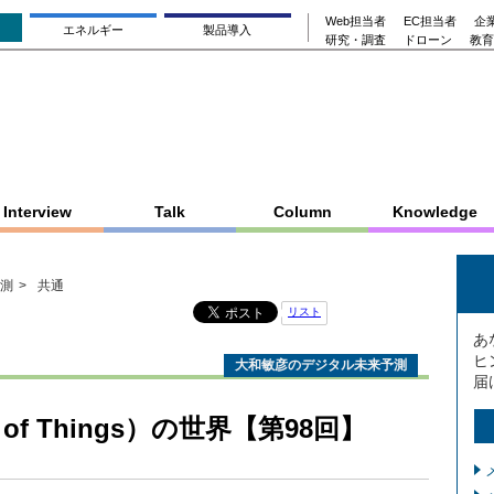
Web担当者
EC担当者
企業
エネルギー
製品導入
研究・調査
ドローン
教育
Interview
Talk
Column
Knowledge
測
共通
リスト
あ
ヒ
大和敏彦のデジタル未来予測
届
t of Things）の世界【第98回】