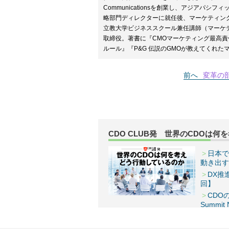
Communicationsを創業し、アジアパ
略部門ディレクターに就任後、マーケティン
立教大学ビジネススクール兼任講師（マーケテ
取締役。著書に『CMOマーケティング最高
ルール』『P&G 伝説のGMOが教えてくれ
前へ
変革の部
CDO CLUB発 世界のCDOは
日本で
動き出す
DX推
回】
CDO
Summi