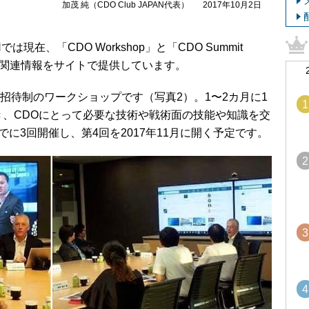
加茂 純（CDO Club JAPAN代表）
2017年10月2日
では現在、「CDO Workshop」と「CDO Summit
DO関連情報をサイトで提供しています。
トな招待制のワークショップです（写真2）。1〜2カ月に1
1
き、CDOにとって必要な技術や戦術面の技能や知識を交
でに3回開催し、第4回を2017年11月に開く予定です。
2
3
4