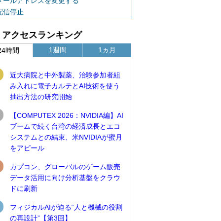
メールアドレスを変更する
配信停止
アクセスランキング
1週間
1ヵ月
24時間
近大病院と中外製薬、治験参加者組
み入れに電子カルテとAI技術を使う
抽出方法の研究開始
【COMPUTEX 2026：NVIDIA編】AI
ブームで続く台湾の経済成長とエコ
システムとの結束、米NVIDIAが蜜月
をアピール
カプコン、グローバルのゲーム販売
データ活用に向け分析基盤をクラウ
ドに刷新
フィジカルAIが迫る“人と機械の役割
の再設計”【第3回】