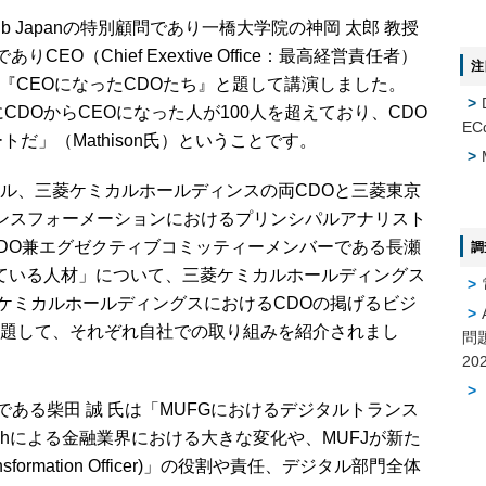
b Japanの特別顧問であり一橋大学院の神岡 太郎 教授
CEO（Chief Exextive Office：最高経営責任者）
注
が登壇し『CEOになったCDOたち』と題して講演しました。
CDOからCEOになった人が100人を超えており、CDO
EC
だ」（Mathison氏）ということです。
ル、三菱ケミカルホールディンスの両CDOと三菱東京
トランスフォーメーションにおけるプリンシパルアナリスト
DO兼エグゼクティブコミッティーメンバーである長瀬
調
れている人材」について、三菱ケミカルホールディングス
菱ケミカルホールディングスにおけるCDOの掲げるビジ
題して、それぞれ自社での取り組みを紹介されまし
問
ある柴田 誠 氏は「MUFGにおけるデジタルトランス
echによる金融業界における大きな変化や、MUFJが新た
Transformation Officer)」の役割や責任、デジタル部門全体