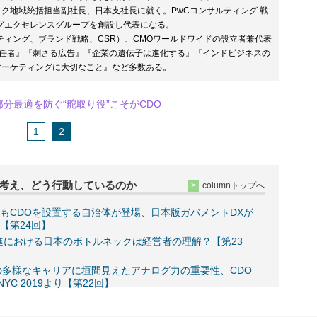
シフィック地域統括担当副社長、日本支社長に就く。PwCコンサルティング 戦
グエクセレンスグループを創設し代表になる。
ィング、ブランド戦略、CSR）、CMOワールドワイドの設立者兼代表
責任者』『刺さる広告』『企業の遺伝子は進化する』『インドビジネスの
たマーケティングに大切なこと』など多数ある。
分最適を防ぐ“舵取り役”こそがCDO
1
2
何を考え、どう行動しているのか
columnトップへ
もCDOを設置する自治体が登場、日本版ガバメントDXが
【第24回】
進における日本のボトルネックは経営者の理解？【第23
の多様なキャリアに垣間見えたアナログ力の重要性、CDO
t NYC 2019より【第22回】