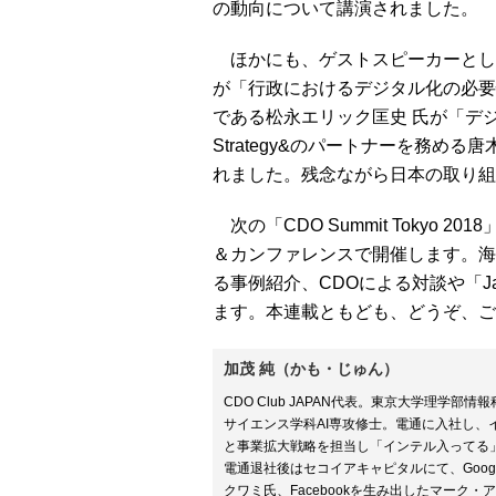
の動向について講演されました。
ほかにも、ゲストスピーカーとして
が「行政におけるデジタル化の必要
である松永エリック匡史 氏が「デ
Strategy&のパートナーを務め
れました。残念ながら日本の取り組
次の「CDO Summit Tokyo 2
＆カンファレンスで開催します。海
る事例紹介、CDOによる対談や「Japa
ます。本連載ともども、どうぞ、ご
加茂 純（かも・じゅん）
CDO Club JAPAN代表。東京大学理
サイエンス学科AI専攻修士。電通に入社し
と事業拡大戦略を担当し「インテル入ってる」「I
電通退社後はセコイアキャピタルにて、Googl
クワミ氏、Facebookを生み出したマーク・