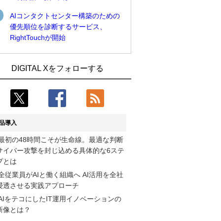
AIコンタクトセンター構築のための
優先順位を診断するサービス、
RightTouchが開始
近大病院と中外製薬、治験参加者組み入
古河電工、全社データの横断利用に向け
DIGITAL Xをフォローする
れに電子カルテとAI技術を使う抽出方法
仮想化技術を使う統合基盤を本格稼働
の研究開始
鹿島建設、鋼管柱へのコンクリート充填
Umios、消費者起点の販売計画策定に向
時の異常を検出するAIを遠隔監視システ
けたAIシステムを本格稼働
ムに実装
品導入
コスモ石油、製油所の設備点検への四足
近大病院と中外製薬、治験参加者組み入
最初の48時間こそが生命線。最適な判断
歩行ロボット利用を検証
れに電子カルテとAI技術を使う抽出方法
サイバー攻撃を封じ込める具体的な6ステ
の研究開始
【COMPUTEX 2026：Arm編】チップ自
プとは
社製造で鍵を握る台湾サプライチェー
そもそも今の仕事はAIエージェントを求
全従業員がAIと働く組織へ AI活用を全社
ン、英Armが連携を強調
めているのか【第25回】
浸透させる実践アプローチ
AIをテコにしたIT運用イノベーションの
フィジカルAIが迫る“人と機械の役割の再
製造業の現場の暗黙知を組織横断で活用
新像とは？
設計”【第3回】
するためのナレッジ管理基盤、LIGHTzが