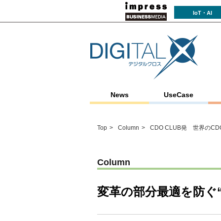
IoT・AI
News
UseCase
Top
Column
CDO CLUB発 世界の
Column
変革の部分最適を防ぐ“