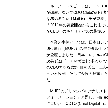
キーノートスピーチは、CDO Clu
が講演。次いでCDO Clubの創設者であり
を務めるDavid Mathison氏
「2011年の調査開始からこれまでに
がCEOへのキャリアパスの最短ルート
企業の事例としては、日本ロレア
UFJ銀行（MUFJ）のデジタル
が登壇しました。日本ロレアルのC
次英 氏は「CDOの役割と求めら
のCDOである岩野 和生 氏は「三
ョンと役割、そして今後の展望」と
た。
MUFJのプリンシパルアナリストで
フォーメーション」と題し、FinT
に置いた「CDTO (Chief Digital 