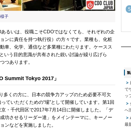
5
の様子
あるいは、役職こそCDOではなくても、それぞれの企
1
1
ョンに責任を持つ執行役）の方々です。業種も、化粧
動車、化学、通信など多業種にわたります。ケースス
2
志”という目的意識が共有された鋭い討論が繰り広げら
2
つつあります。
製
3
3
mmit Tokyo 2017」
で
4
oは、より多くの方に、日本の競争力アップのため必要不可欠
ッ
4
っていただくための“場”として開催しています。第1回
17」は東京・千代田区で2017年7月14日に開催しました。「デ
へ
成功させるリーダー達」をメインテーマに、キーノー
5
5
最
ョンなどを実施しました。