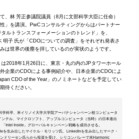
、林 芳正参議院議員（8月に文部科学大臣に任命）
性」を講演。PwCコンサルティングからはパートナー
ジタルトランスフォーメーションのトレンド」を、
る唐木 明子 氏が「CDOについての調査」をそれぞれ発表さ
みは世界の後塵を拝しているのが実状のようです。
018」は2018年1月26日に、東京・丸の内のJPタワーホール
外企業のCDOによる事例紹介や、日本企業のCDOによ
n CDO of the Year」のノミネートなどを予定してい
期待ください。
学部情報科学科卒、米イリノイ大学大学院アーバナシャンペーン校コンピュータ
、インテル、マイクロソフト、アップルコンピュータ（当時）の日本進出
ntel Inside」グローバルキャンペーン戦略を成功させる。
eを生み出したマイケル・モリッツ氏、LinkedInを生み出したマーク・
アンドリーセン氏らから投資を受け、シリコンバレーで米Harmonic