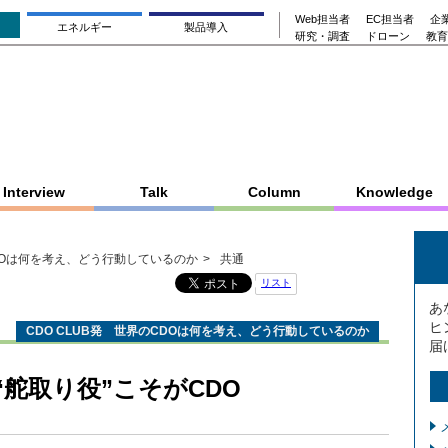
Web担当者
EC担当者
企業
エネルギー
製品導入
研究・調査
ドローン
教育
Interview
Talk
Column
Knowledge
CDOは何を考え、どう行動しているのか
共通
リスト
あ
ヒ
CDO CLUB発 世界のCDOは何を考え、どう行動しているのか
届
舵取り役”こそがCDO