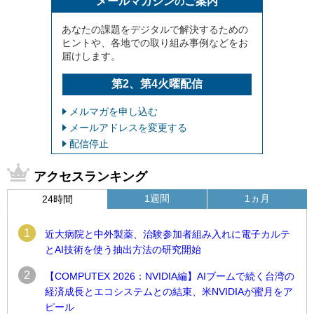
メールマガジン
ご案内
の
あなたの課題をデジタルで解決するための
ヒントや、各地での取り組み事例などをお
届けします。
第2、第4火曜配信
メルマガを申し込む
メールアドレスを変更する
配信停止
アクセスランキング
1週間
1ヵ月
24時間
1
近大病院と中外製薬、治験参加者組み入れに電子カルテ
とAI技術を使う抽出方法の研究開始
2
【COMPUTEX 2026：NVIDIA編】AIブームで続く台湾の
経済成長とエコシステムとの結束、米NVIDIAが蜜月をア
ピール