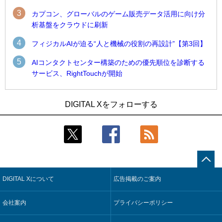
3
カプコン、グローバルのゲーム販売データ活用に向け分
析基盤をクラウドに刷新
4
フィジカルAIが迫る“人と機械の役割の再設計”【第3回】
5
AIコンタクトセンター構築のための優先順位を診断する
サービス、RightTouchが開始
1
1
近大病院と中外製薬、治験参加者組み入れに電子カルテとAI
古河電工、全社データの横断利用に向け仮想化技術を使う統
DIGITAL Xをフォローする
技術を使う抽出方法の研究開始
合基盤を本格稼働
2
2
Umios、消費者起点の販売計画策定に向けたAIシステムを本格
鹿島建設、鋼管柱へのコンクリート充填時の異常を検出する
稼働
AIを遠隔監視システムに実装
3
3
コスモ石油、製油所の設備点検への四足歩行ロボット利用を
近大病院と中外製薬、治験参加者組み入れに電子カルテとAI
検証
技術を使う抽出方法の研究開始
DIGITAL Xについて
広告掲載のご案内
4
4
【COMPUTEX 2026：Arm編】チップ自社製造で鍵を握る台
そもそも今の仕事はAIエージェントを求めているのか【第25
湾サプライチェーン、英Armが連携を強調
回】
会社案内
プライバシーポリシー
5
5
フィジカルAIが迫る“人と機械の役割の再設計”【第3回】
製造業の現場の暗黙知を組織横断で活用するためのナレッジ