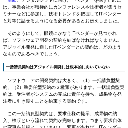
前回
、デジタルシフトに向けたITベンダーを探すために
は、事業会社が積極的にカンファレンスや技術者が集うセ
ミナーなどに参加し、技術トレンドを把握してITベンダー
と対等に話せるようになる必要があるとお伝えしました。
そのようにして、眼鏡にかなうITベンダーが見つかれ
ば、ソフトウェア開発の契約を結ばなければなりません。
アジャイル開発に適したITベンダーとの契約は、どのよう
なものであるべきでしょう。
一括請負契約はアジャイル開発には根本的に向いていない
ソフトウェアの開発契約は大きく、（1）一括請負型契
約、（2）準委任型契約の２種類があります。一括請負型契
約は、受注者がシステムの完成に責任を持ち、成果物を発
注者に引き渡すことを約束する契約です。
この一括請負型契約は、要求仕様の提示、成果物の納
入、検収という流れで契約が完結します。つまり要求自体
の変更を前提としていません。変更があれば、ITベンダー