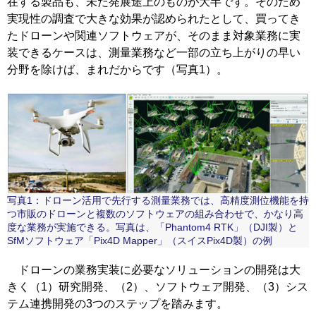
在する製品も、未だ発展途上のものが大半です。そのため
実現性の調査で大きな効果が認められたとして、買ってき
たドローンや関連ソフトウェアが、そのまま対象業務に実
装できるケースは、測量業務など一部の立ち上がりの早い
分野を除けば、まれだからです（写真1）。
写真1：ドローン活用で先行する測量業務では、高精度測位機能を持
つ市販のドローンと複数のソフトウェアの組み合わせで、かなり高
度な業務が実施できる。写真は、「Phantom4 RTK」（DJI製）と
SfMソフトウェア「Pix4D Mapper」（スイスPix4D製）の例
ドローンの業務実装に必要なソリューションの開発は大
きく（1）研究開発、（2）、ソフトウェア開発、（3）シス
テム連携開発の3つのステップを踏みます。