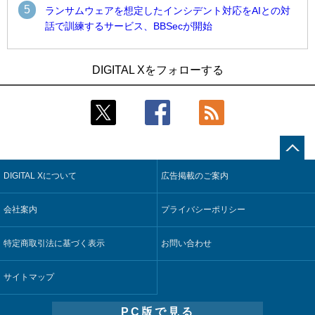
5
ランサムウェアを想定したインシデント対応をAIとの対
話で訓練するサービス、BBSecが開始
1
1
Umios、消費者起点の販売計画策定に向けたAIシステムを本格
古河電工、全社データの横断利用に向け仮想化技術を使う統
DIGITAL Xをフォローする
稼働
合基盤を本格稼働
2
2
近大病院と中外製薬、治験参加者組み入れに電子カルテとAI
鹿島建設、鋼管柱へのコンクリート充填時の異常を検出する
技術を使う抽出方法の研究開始
AIを遠隔監視システムに実装
3
3
コスモ石油、製油所の設備点検への四足歩行ロボット利用を
そもそも今の仕事はAIエージェントを求めているのか【第25
検証
回】
DIGITAL Xについて
広告掲載のご案内
4
4
【COMPUTEX 2026：Arm編】チップ自社製造で鍵を握る台
製造業の現場の暗黙知を組織横断で活用するためのナレッジ
湾サプライチェーン、英Armが連携を強調
管理基盤、LIGHTzが提供
会社案内
プライバシーポリシー
5
5
製造業の現場の暗黙知を組織横断で活用するためのナレッジ
Umios、消費者起点の販売計画策定に向けたAIシステムを本格
管理基盤、LIGHTzが提供
稼働
特定商取引法に基づく表示
お問い合わせ
サイトマップ
PC版で見る