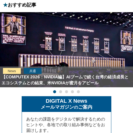
おすすめ記事
News
共通
【COMPUTEX 2026：NVIDIA編】AIブームで続く台湾の経済成長と
エコシステムとの結束、米NVIDIAが蜜月をアピール
DIGITAL X News
メールマガジン
ご案内
の
あなたの課題をデジタルで解決するための
ヒントや、各地での取り組み事例などをお
届けします。