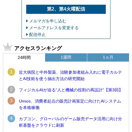
第2、第4火曜配信
メルマガを申し込む
メールアドレスを変更する
配信停止
アクセスランキング
1週間
1ヵ月
24時間
1
近大病院と中外製薬、治験参加者組み入れに電子カルテ
とAI技術を使う抽出方法の研究開始
2
フィジカルAIが迫る“人と機械の役割の再設計”【第3回】
3
Umios、消費者起点の販売計画策定に向けたAIシステム
を本格稼働
4
カプコン、グローバルのゲーム販売データ活用に向け分
析基盤をクラウドに刷新