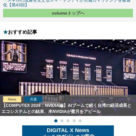
化【第43回】
columnトップへ
おすすめ記事
News
共通
【COMPUTEX 2026：NVIDIA編】AIブームで続く台湾の経済成長と
エコシステムとの結束、米NVIDIAが蜜月をアピール
DIGITAL X News