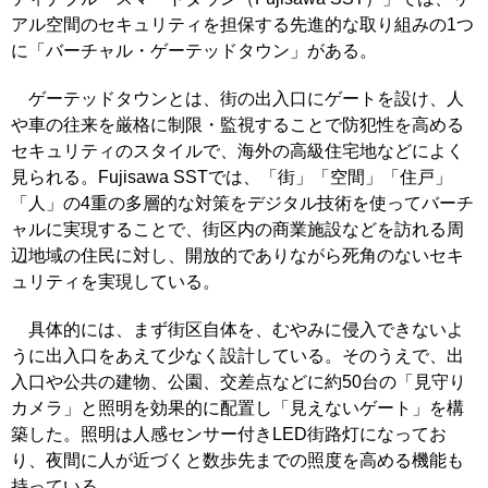
アル空間のセキュリティを担保する先進的な取り組みの1つ
に「バーチャル・ゲーテッドタウン」がある。
ゲーテッドタウンとは、街の出入口にゲートを設け、人
や車の往来を厳格に制限・監視することで防犯性を高める
セキュリティのスタイルで、海外の高級住宅地などによく
見られる。Fujisawa SSTでは、「街」「空間」「住戸」
「人」の4重の多層的な対策をデジタル技術を使ってバーチ
ャルに実現することで、街区内の商業施設などを訪れる周
辺地域の住民に対し、開放的でありながら死角のないセキ
ュリティを実現している。
具体的には、まず街区自体を、むやみに侵入できないよ
うに出入口をあえて少なく設計している。そのうえで、出
入口や公共の建物、公園、交差点などに約50台の「見守り
カメラ」と照明を効果的に配置し「見えないゲート」を構
築した。照明は人感センサー付きLED街路灯になってお
り、夜間に人が近づくと数歩先までの照度を高める機能も
持っている。