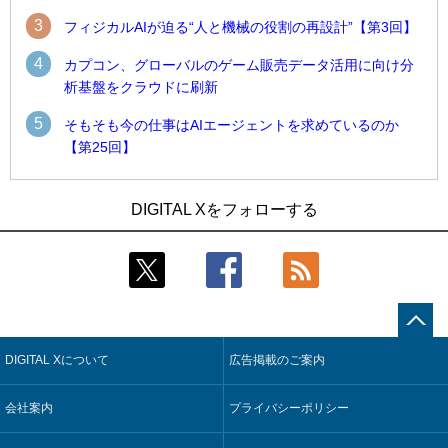
3
フィジカルAIが迫る“人と機械の役割の再設計”【第3回】
4
カプコン、グローバルのゲーム販売データ活用に向け分
析基盤をクラウドに刷新
5
そもそも今の仕事はAIエージェントを求めているのか
【第25回】
1
1
近大病院と中外製薬、治験参加者組み入れに電子カルテとAI
古河電工、全社データの横断利用に向け仮想化技術を使う統
DIGITAL Xをフォローする
技術を使う抽出方法の研究開始
合基盤を本格稼働
2
2
Umios、消費者起点の販売計画策定に向けたAIシステムを本格
鹿島建設、鋼管柱へのコンクリート充填時の異常を検出する
稼働
AIを遠隔監視システムに実装
3
3
【COMPUTEX 2026：Arm編】チップ自社製造で鍵を握る台
近大病院と中外製薬、治験参加者組み入れに電子カルテとAI
湾サプライチェーン、英Armが連携を強調
技術を使う抽出方法の研究開始
DIGITAL Xについて
広告掲載のご案内
4
4
コスモ石油、製油所の設備点検への四足歩行ロボット利用を
そもそも今の仕事はAIエージェントを求めているのか【第25
検証
回】
会社案内
プライバシーポリシー
5
5
フィジカルAIが迫る“人と機械の役割の再設計”【第3回】
製造業の現場の暗黙知を組織横断で活用するためのナレッジ