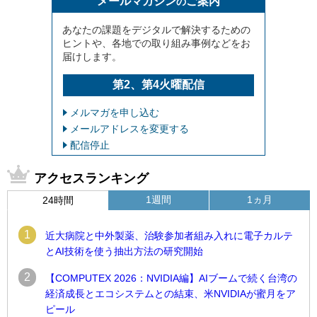
メールマガジン
ご案内
の
あなたの課題をデジタルで解決するための
ヒントや、各地での取り組み事例などをお
届けします。
第2、第4火曜配信
メルマガを申し込む
メールアドレスを変更する
配信停止
アクセスランキング
1週間
1ヵ月
24時間
1
近大病院と中外製薬、治験参加者組み入れに電子カルテ
とAI技術を使う抽出方法の研究開始
2
【COMPUTEX 2026：NVIDIA編】AIブームで続く台湾の
経済成長とエコシステムとの結束、米NVIDIAが蜜月をア
ピール