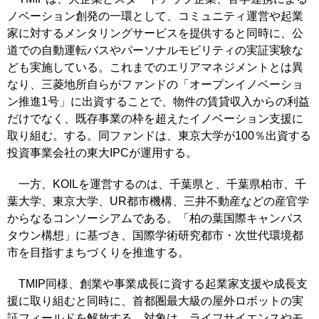
ノベーション創発の一環として、コミュニティ運営や起業
家に対するメンタリングサービスを提供すると同時に、公
道での自動運転バスやパーソナルモビリティの実証実験な
ども実施している。これまでのエリアマネジメントとは異
なり、三菱地所自らがファンドの「オープンイノベーショ
ン推進1号」に出資することで、物件の賃貸収入からの利益
だけでなく、既存事業の枠を超えたイノベーション支援に
取り組む。する。同ファンドは、東京大学が100％出資する
投資事業会社の東大IPCが運用する。
一方、KOILを運営するのは、千葉県と、千葉県柏市、千
葉大学、東京大学、UR都市機構、三井不動産などの産官学
からなるコンソーシアムである。「柏の葉国際キャンパス
タウン構想」に基づき、国際学術研究都市・次世代環境都
市を目指すまちづくりを推進する。
TMIP同様、創業や事業成長に資する起業家支援や成長支
援に取り組むと同時に、首都圏最大級の屋外ロボットの実
証フィールドを解放する。対象は、ライフサイエンスやモ