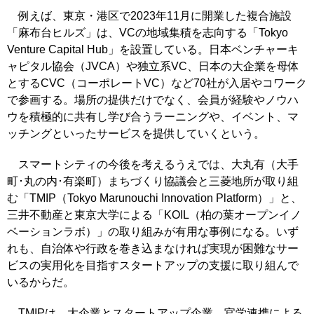
例えば、東京・港区で2023年11月に開業した複合施設
「麻布台ヒルズ」は、VCの地域集積を志向する「Tokyo
Venture Capital Hub」を設置している。日本ベンチャーキ
ャピタル協会（JVCA）や独立系VC、日本の大企業を母体
とするCVC（コーポレートVC）など70社が入居やコワーク
で参画する。場所の提供だけでなく、会員が経験やノウハ
ウを積極的に共有し学び合うラーニングや、イベント、マ
ッチングといったサービスを提供していくという。
スマートシティの今後を考えるうえでは、大丸有（大手
町･丸の内･有楽町）まちづくり協議会と三菱地所が取り組
む「TMIP（Tokyo Marunouchi Innovation Platform）」と、
三井不動産と東京大学による「KOIL（柏の葉オープンイノ
ベーションラボ）」の取り組みが有用な事例になる。いず
れも、自治体や行政を巻き込まなければ実現が困難なサー
ビスの実用化を目指すスタートアップの支援に取り組んで
いるからだ。
TMIPは、大企業とスタートアップ企業、官学連携による