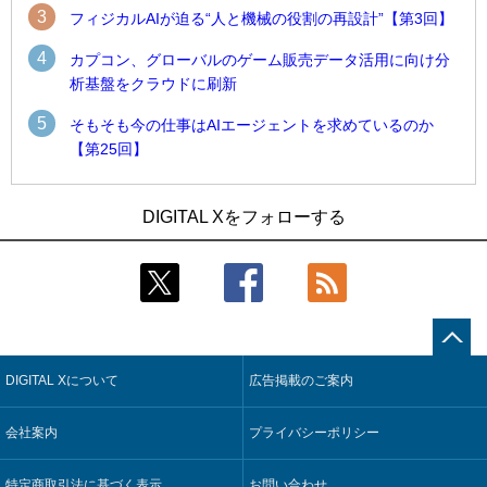
3
フィジカルAIが迫る“人と機械の役割の再設計”【第3回】
4
カプコン、グローバルのゲーム販売データ活用に向け分
析基盤をクラウドに刷新
5
そもそも今の仕事はAIエージェントを求めているのか
【第25回】
1
1
近大病院と中外製薬、治験参加者組み入れに電子カルテとAI
古河電工、全社データの横断利用に向け仮想化技術を使う統
DIGITAL Xをフォローする
技術を使う抽出方法の研究開始
合基盤を本格稼働
2
2
Umios、消費者起点の販売計画策定に向けたAIシステムを本格
鹿島建設、鋼管柱へのコンクリート充填時の異常を検出する
稼働
AIを遠隔監視システムに実装
3
3
【COMPUTEX 2026：Arm編】チップ自社製造で鍵を握る台
近大病院と中外製薬、治験参加者組み入れに電子カルテとAI
湾サプライチェーン、英Armが連携を強調
技術を使う抽出方法の研究開始
DIGITAL Xについて
広告掲載のご案内
4
4
コスモ石油、製油所の設備点検への四足歩行ロボット利用を
そもそも今の仕事はAIエージェントを求めているのか【第25
検証
回】
会社案内
プライバシーポリシー
5
5
フィジカルAIが迫る“人と機械の役割の再設計”【第3回】
製造業の現場の暗黙知を組織横断で活用するためのナレッジ
管理基盤、LIGHTzが提供
特定商取引法に基づく表示
お問い合わせ