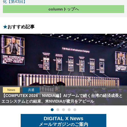
化【第43回】
columnトップへ
おすすめ記事
News
共通
【COMPUTEX 2026：NVIDIA編】AIブームで続く台湾の経済成長と
エコシステムとの結束、米NVIDIAが蜜月をアピール
DIGITAL X News
メールマガジン
ご案内
の