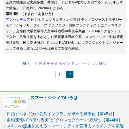
企業の戦略策定実績多数。共著に『デジタル×地方が牽引する 2030年日本
の針路』（日経BP、2020年）がある。
増田 暁仁（ますだ・あきひと）
アクセンチュア
ビジネス コンサルティング本部 テクノロジーストラテジー
＆アドバイザリーグループ テクノロジー戦略プラクティス シニア・マネジ
ャー。立命館大学文学部人文学科地理学専攻卒業後、2014年アクセンチュ
ア入社。先進技術を中心とした新規事業戦略立案、スマートシティ戦略策定
実績多数。国土交通省の「Project PLATEAU」にはプロジェクトマネジャー
として参画し立ち上げから現在まで支援を継続。
前へ
存在感を高めるインキュベーション施設
1
2
スマートシティのいろは
目指すべき「次の公共インフラ」が求める標準化【第45回】
自動運転の“冷徹な現実”と“クロスセクター”の必然性【第44回】
スキルの流通を支えるスマートシティが労働力マッチングを最適