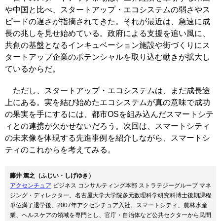
や中国と比べ、スタートアップ・エコシステムの弱さやス
ピードの遅さが指摘されてきた。それが最近は、急速に成
長の兆しを見せ始めている。政府による支援を追い風に、
共創の基盤となるインキュベーション施設や街づくりにス
タートアップ企業のポテンシャルを取り込む動きが拡大し
ているからだ。
ただし、スタートアップ・エコシステムは、まだ成長途
上にある。実を結び始めたエコシステムが真の意味で成功
の果実を手にするには、都市OSを組み込んだスマートシテ
ィとの連携が欠かせないだろう。次回は、スマートシティ
の未来像を体現する先進事例を紹介しながら、スマートシ
ティのこれからを考えてみる。
藤井 篤之（ふじい・しげゆき）
アクセンチュア
ビジネス コンサルティング本部 ストラテジーグループ マネ
ジング・ディレクター。名古屋大学大学院多元数理科学研究科博士後期課程
単位満了退学後、2007年アクセンチュア入社。スマートシティ、農林水産
業、ヘルスケアの領域を専門とし、官庁・自治体など公共セクターから民間