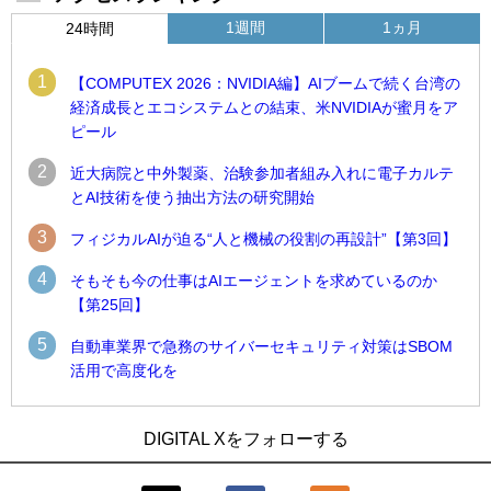
1週間
1ヵ月
24時間
1
【COMPUTEX 2026：NVIDIA編】AIブームで続く台湾の
経済成長とエコシステムとの結束、米NVIDIAが蜜月をア
ピール
2
近大病院と中外製薬、治験参加者組み入れに電子カルテ
とAI技術を使う抽出方法の研究開始
3
フィジカルAIが迫る“人と機械の役割の再設計”【第3回】
4
そもそも今の仕事はAIエージェントを求めているのか
【第25回】
5
自動車業界で急務のサイバーセキュリティ対策はSBOM
活用で高度化を
1
1
近大病院と中外製薬、治験参加者組み入れに電子カルテとAI
古河電工、全社データの横断利用に向け仮想化技術を使う統
DIGITAL Xをフォローする
技術を使う抽出方法の研究開始
合基盤を本格稼働
2
2
Umios、消費者起点の販売計画策定に向けたAIシステムを本格
鹿島建設、鋼管柱へのコンクリート充填時の異常を検出する