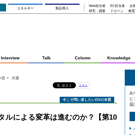
Web担当者
EC担当者
企業
エネルギー
製品導入
研究・調査
ドローン
教育
Interview
Talk
Column
Knowledge
本質
共通
リスト
あ
ヒ
今こそ問い直したいDXの本質
届
ジタルによる変革は進むのか？【第10