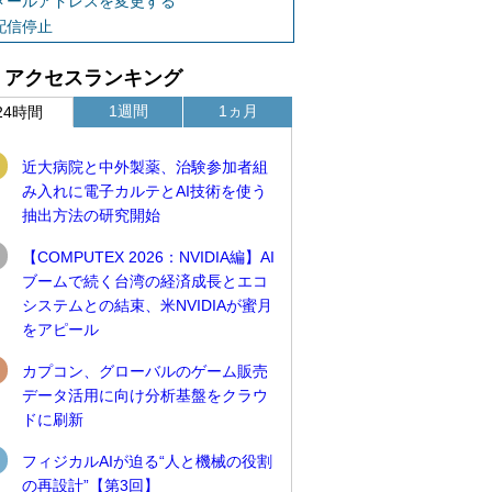
メールアドレスを変更する
配信停止
アクセスランキング
1週間
1ヵ月
24時間
近大病院と中外製薬、治験参加者組
み入れに電子カルテとAI技術を使う
抽出方法の研究開始
【COMPUTEX 2026：NVIDIA編】AI
ブームで続く台湾の経済成長とエコ
システムとの結束、米NVIDIAが蜜月
をアピール
カプコン、グローバルのゲーム販売
データ活用に向け分析基盤をクラウ
ドに刷新
フィジカルAIが迫る“人と機械の役割
の再設計”【第3回】