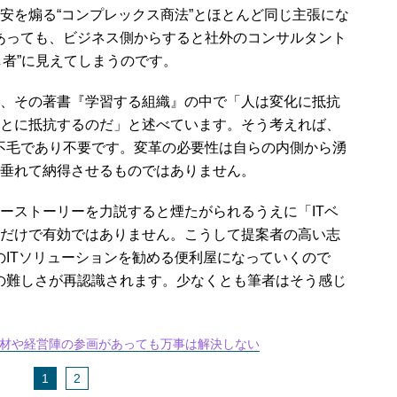
を煽る“コンプレックス商法”とほとんど同じ主張にな
あっても、ビジネス側からすると社外のコンサルタント
し者”に見えてしまうのです。
、その著書『学習する組織』の中で「人は変化に抵抗
とに抵抗するのだ」と述べています。そう考えれば、
不毛であり不要です。変革の必要性は自らの内側から湧
垂れて納得させるものではありません。
ストーリーを力説すると煙たがられるうえに「ITベ
だけで有効ではありません。こうして提案者の高い志
のITソリューションを勧める便利屋になっていくので
の難しさが再認識されます。少なくとも筆者はそう感じ
材や経営陣の参画があっても万事は解決しない
1
2