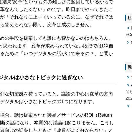
結局“変革”というものの難しさに起因しているからで
革なんてしたくない」のです。昨日までやってきたこ
が「それなりに上手くいっているのに、なぜそれでは
注
ら答えられない限り、変革は成功しません。
EC
めの手段を提案しても誰にも響かないのはもちろん、
だと思われます。変革が求められていない段階ではDX自
るために「いつデジタルの話が出て来るの？」と聞か
調
ジタルは小さなトピックに過ぎない
問
烈な切望感を持っていると、議論の中心は変革の方向
デジタルは小さなトピックの1つになります。
、話は提案された製品／サービスのROI（Return
果）など判断の話になり、本質的な議論は起こりません。こうし
者向けの話をしたときに「趣旨がよく分からない」と