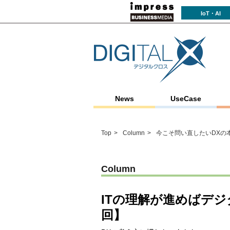
IoT・AI
News
UseCase
Top
Column
今こそ問い直したいDXの
Column
ITの理解が進めばデ
回】