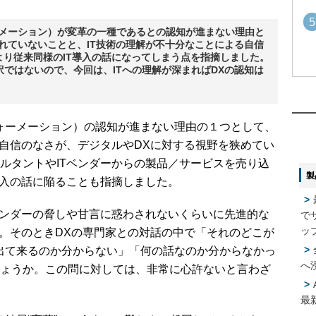
5
ーメーション）が変革の一種であるとの認知が進まない理由と
れていないことと、IT技術の理解が不十分なことによる自信
より従来同様のIT導入の話になってしまう点を指摘しました。
ではないので、今回は、ITへの理解が深まればDXの認知は
1
1
2
ォーメーション）の認知が進まない理由の１つとして、
2
る自信のなさが、デジタルやDXに対する視野を狭めてい
ルタントやITベンダーからの製品／サービスを売り込
製
導入の話に陥ることも指摘しました。
3
3
ンダーの脅しや甘言に惑わされないくらいに先進的な
で
4
4
ッ
う。そのときDXの専門家との対話の中で「それのどこが
出て来るのか分からない」「何の話なのか分からなかっ
へ
ょうか。この問に対しては、非常に心許ないと言わざ
5
5
最