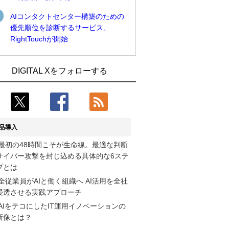
AIコンタクトセンター構築のための
優先順位を診断するサービス、
RightTouchが開始
近大病院と中外製薬、治験参加者組み入
古河電工、全社データの横断利用に向け
DIGITAL Xをフォローする
れに電子カルテとAI技術を使う抽出方法
仮想化技術を使う統合基盤を本格稼働
の研究開始
鹿島建設、鋼管柱へのコンクリート充填
Umios、消費者起点の販売計画策定に向
時の異常を検出するAIを遠隔監視システ
けたAIシステムを本格稼働
ムに実装
品導入
コスモ石油、製油所の設備点検への四足
そもそも今の仕事はAIエージェントを求
最初の48時間こそが生命線。最適な判断
歩行ロボット利用を検証
めているのか【第25回】
サイバー攻撃を封じ込める具体的な6ステ
【COMPUTEX 2026：Arm編】チップ自
近大病院と中外製薬、治験参加者組み入
プとは
社製造で鍵を握る台湾サプライチェー
れに電子カルテとAI技術を使う抽出方法
全従業員がAIと働く組織へ AI活用を全社
ン、英Armが連携を強調
の研究開始
浸透させる実践アプローチ
AIをテコにしたIT運用イノベーションの
フィジカルAIが迫る“人と機械の役割の再
製造業の現場の暗黙知を組織横断で活用
新像とは？
設計”【第3回】
するためのナレッジ管理基盤、LIGHTzが