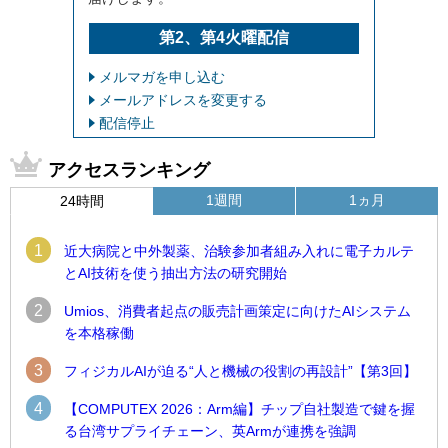
第2、第4火曜配信
メルマガを申し込む
メールアドレスを変更する
配信停止
アクセスランキング
1週間
1ヵ月
24時間
1
近大病院と中外製薬、治験参加者組み入れに電子カルテ
とAI技術を使う抽出方法の研究開始
2
Umios、消費者起点の販売計画策定に向けたAIシステム
を本格稼働
3
フィジカルAIが迫る“人と機械の役割の再設計”【第3回】
4
【COMPUTEX 2026：Arm編】チップ自社製造で鍵を握
る台湾サプライチェーン、英Armが連携を強調