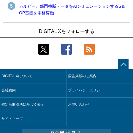
5
カルビー、部門横断データをAIシミュレーションするS＆
OP基盤を本格稼働
1
1
Umios、消費者起点の販売計画策定に向けたAIシステムを本格
古河電工、全社データの横断利用に向け仮想化技術を使う統
DIGITAL Xをフォローする
稼働
合基盤を本格稼働
2
2
製造業の現場の暗黙知を組織横断で活用するためのナレッジ
鹿島建設、鋼管柱へのコンクリート充填時の異常を検出する
管理基盤、LIGHTzが提供
AIを遠隔監視システムに実装
3
3
コスモ石油、製油所の設備点検への四足歩行ロボット利用を
そもそも今の仕事はAIエージェントを求めているのか【第25
検証
回】
DIGITAL Xについて
広告掲載のご案内
4
4
近大病院と中外製薬、治験参加者組み入れに電子カルテとAI
製造業の現場の暗黙知を組織横断で活用するためのナレッジ
技術を使う抽出方法の研究開始
管理基盤、LIGHTzが提供
会社案内
プライバシーポリシー
5
5
【COMPUTEX 2026：Arm編】チップ自社製造で鍵を握る台
Umios、消費者起点の販売計画策定に向けたAIシステムを本格
湾サプライチェーン、英Armが連携を強調
稼働
特定商取引法に基づく表示
お問い合わせ
サイトマップ