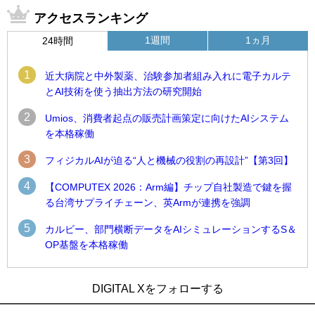
アクセスランキング
1週間
1ヵ月
24時間
1
近大病院と中外製薬、治験参加者組み入れに電子カルテ
とAI技術を使う抽出方法の研究開始
2
Umios、消費者起点の販売計画策定に向けたAIシステム
を本格稼働
3
フィジカルAIが迫る“人と機械の役割の再設計”【第3回】
4
【COMPUTEX 2026：Arm編】チップ自社製造で鍵を握
る台湾サプライチェーン、英Armが連携を強調
5
カルビー、部門横断データをAIシミュレーションするS＆
OP基盤を本格稼働
1
1
Umios、消費者起点の販売計画策定に向けたAIシステムを本格
古河電工、全社データの横断利用に向け仮想化技術を使う統
DIGITAL Xをフォローする
稼働
合基盤を本格稼働