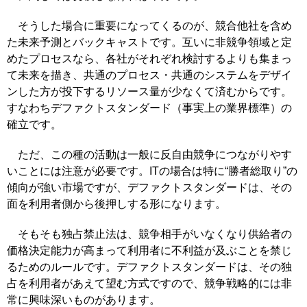
そうした場合に重要になってくるのが、競合他社を含め
た未来予測とバックキャストです。互いに非競争領域と定
めたプロセスなら、各社がそれぞれ検討するよりも集まっ
て未来を描き、共通のプロセス・共通のシステムをデザイ
ンした方が投下するリソース量が少なくて済むからです。
すなわちデファクトスタンダード（事実上の業界標準）の
確立です。
ただ、この種の活動は一般に反自由競争につながりやす
いことには注意が必要です。ITの場合は特に“勝者総取り”の
傾向が強い市場ですが、デファクトスタンダードは、その
面を利用者側から後押しする形になります。
そもそも独占禁止法は、競争相手がいなくなり供給者の
価格決定能力が高まって利用者に不利益が及ぶことを禁じ
るためのルールです。デファクトスタンダードは、その独
占を利用者があえて望む方式ですので、競争戦略的には非
常に興味深いものがあります。