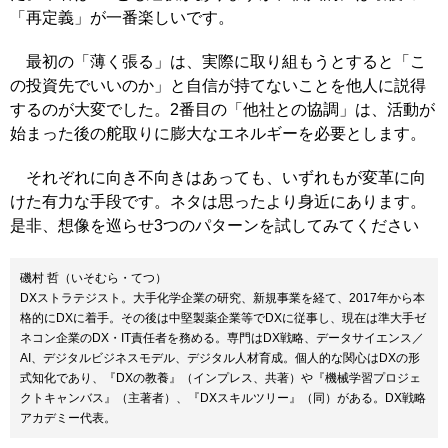
「再定義」が一番楽しいです。
最初の「薄く張る」は、実際に取り組もうとすると「こ
の投資先でいいのか」と自信が持てないことを他人に説得
するのが大変でした。2番目の「他社との協調」は、活動が
始まった後の舵取りに膨大なエネルギーを必要とします。
それぞれに向き不向きはあっても、いずれもが変革に向
けた有力な手段です。ネタは思ったより身近にあります。
是非、想像を巡らせ3つのパターンを試してみてください
磯村 哲（いそむら・てつ）
DXストラテジスト。大手化学企業の研究、新規事業を経て、2017年から本
格的にDXに着手。その後は中堅製薬企業等でDXに従事し、現在は準大手ゼ
ネコン企業のDX・IT責任者を務める。専門はDX戦略、データサイエンス／
AI、デジタルビジネスモデル、デジタル人材育成。個人的な関心はDXの形
式知化であり、『DXの教養』（インプレス、共著）や『機械学習プロジェ
クトキャンバス』（主著者）、『DXスキルツリー』（同）がある。DX戦略
アカデミー代表。