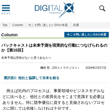
カテゴリ
Top
Column
今こそ問い直したいDXの本質
共通
Column
今こそ問い直したいDXの本質
バックキャストは未来予測を現実的な行動につなげられるの
か【第16回】
未来予測は意味がないと思うあなたへ
磯村 哲（DXストラテジスト）
2026年2月27日
選択肢2: 他社と協調して未来を創る
例えば社内のプロセスは、事業領域やビジネスモデルな
どに比べると、他社との差異化をそこまで意識する必要は
ありません。特に競争優位に資すると見做されないプロセ
スに関しては劣後しなければ十分です。