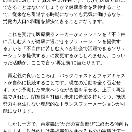
の問題に対して“ど真ん中”の存在です。しかし医療分野に、
できることはないでしょうか？健康寿命を延伸すること
で、従来なら引退する時期になっても元気に働けるなら、
労働力人口の問題を解決できることになります。
これを受けて医療機器メーカーがミッションを「不自由
に苦しむ人々が健康に過ごせるソリューションを提供す
る」から「不自由に苦しむ人々が社会で活躍できるソリュ
ーションを提供する」に変更するかもしれません。こうい
った活動が、ここで言う“再定義”に当たります。
再定義の良いところは、バックキャストとフォアキャス
トが自然に接続することです。現在の活動を全く否定せ
ず、かつ予測した未来へつながる道を示せる。上手く再定
義できれば、閉塞感を打破し未来に希望を持ちつつ、抵抗
勢力も発生しない理想的なトランスフォーメーションが可
能になります。
しかし一方で、再定義は“ただの言葉遊び”に終わる傾向も
あります。対外的には美辞麗句を並べるものの実情は何一