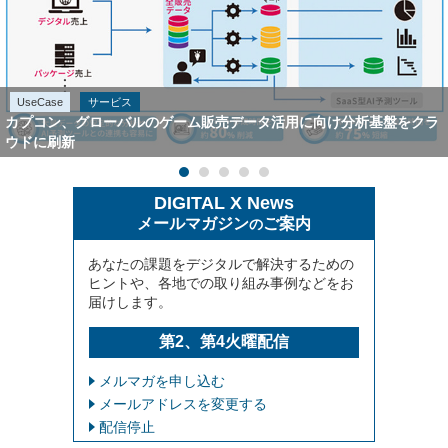
UseCase
サービス
カプコン、グローバルのゲーム販売データ活用に向け分析基盤をクラ
ウドに刷新
DIGITAL X News
メールマガジン
ご案内
の
あなたの課題をデジタルで解決するための
ヒントや、各地での取り組み事例などをお
届けします。
第2、第4火曜配信
メルマガを申し込む
メールアドレスを変更する
配信停止