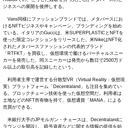
ジネスへの展開を後押しする。
Vans同様にファッションブランドでは、メタバースにお
けるNFTビジネスやキャンペーン、ブランディングを始め
ている。イタリアのGucciは、米SUPERPLASTICとNFTを
使った限定コレクションをリリースした。米NikeはNFT化
されたメタバースファッションの代表的ブランド
「RTFKT」を買収し、仮想環境で履けるバーチャルスニー
カーを発売した。同スニーカーは発売から数日で2500万ド
ル以上の取引高を記録したという。
利用者主導で運営する分散型VR（Virtual Reality：仮想現
実）プラットフォーム「Decentraland」も注目を集めてい
る。ブロックチェーン技術を使った仮想空間だ。利用者は
土地などのNFT所有物を持て、仮想通貨「MANA」による
売買ができる。
米銀行大手のJPモルガン・チェースは、Decentralandに
ラウンジを開設し、暗号資産などに関する情報の提供を始