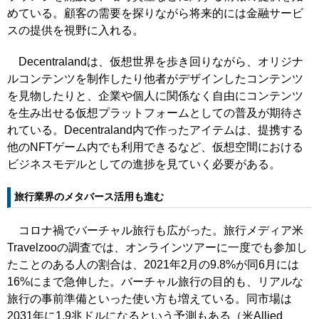
めている。顧客の需要を探りながら将来的には金融サービ
スの提供を視野に入れる。
Decentralandは、仮想世界を歩き回りながら、オリジナ
ルコンテンツを制作したり他者がデザインしたコンテンツ
を見物したりと、企業や個人に関係なく自由にコンテンツ
を生み出せる仮想プラットフォームとしての普及が期待さ
れている。Decentraland内で作ったアイテムは、提携する
他のNFTゲーム内でも利用できるなど、仮想空間における
ビジネスモデルとしての進捗を見ていく必要がある。
旅行業界のメタバース活用も進む
コロナ禍でバーチャル旅行も広がった。旅行メディア米
Travelzooの調査では、オンラインツアーに一度でも参加し
たことのある人の割合は、2021年2月の9.8%が同6月には
16%にまで急伸した。バーチャル旅行の目的も、リアルな
旅行の事前準備といった使い方も増えている。同市場は
2031年に1.9兆ドルになるという予測もある（米Allied