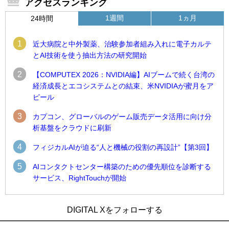
アクセスランキング
1週間
1ヵ月
24時間
1
近大病院と中外製薬、治験参加者組み入れに電子カルテ
とAI技術を使う抽出方法の研究開始
2
【COMPUTEX 2026：NVIDIA編】AIブームで続く台湾の
経済成長とエコシステムとの結束、米NVIDIAが蜜月をア
ピール
3
カプコン、グローバルのゲーム販売データ活用に向け分
析基盤をクラウドに刷新
4
フィジカルAIが迫る“人と機械の役割の再設計”【第3回】
5
AIコンタクトセンター構築のための優先順位を診断する
サービス、RightTouchが開始
1
1
近大病院と中外製薬、治験参加者組み入れに電子カルテとAI
古河電工、全社データの横断利用に向け仮想化技術を使う統
DIGITAL Xをフォローする
技術を使う抽出方法の研究開始
合基盤を本格稼働