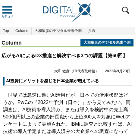
カテゴリ
Top
Column
大和敏彦のデジタル未来予測
共通
Column
大和敏彦のデジタル未来予測
広がるAIによるDX推進と解決すべき3つの課題【第60回】
大和 敏彦（ITi代表取締役）
2022年9月20日
AI投資にメリットを感じる日本企業が増えている
世界では急速に進むAI活用だが、日本での活用状況はど
うか。PwCの『2022年予測（日本）』から見てみたい。同
調査は、AI技術を導入済み、または導入を検討中の売上高
500億円以上の企業の部長職から上位300人を対象にWebア
ンケートによって実施された。IBMに調査と比較すれば、AI
技術の導入予定または導入済みの大企業への調査になって