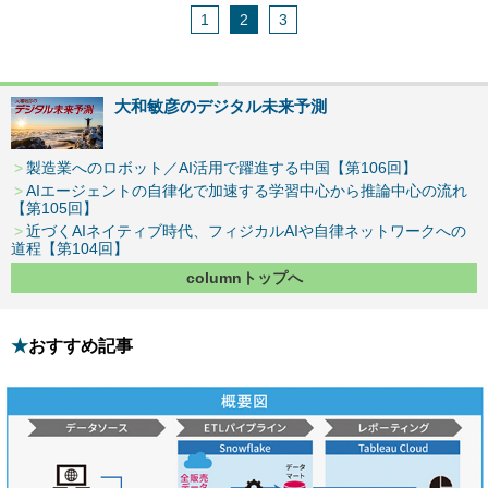
1
2
3
大和敏彦のデジタル未来予測
製造業へのロボット／AI活用で躍進する中国【第106回】
AIエージェントの自律化で加速する学習中心から推論中心の流れ
【第105回】
近づくAIネイティブ時代、フィジカルAIや自律ネットワークへの
道程【第104回】
columnトップへ
おすすめ記事