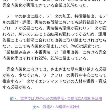
完全内製化が実現できている企業は31%だった。
テーマの創出に続く、データの加工、特徴量抽出、モデ
ルの設計・評価、実装の各段階においても試行錯誤的なア
プローチが必要になる。実装後も環境が変わりデータが変
わると、AIシステムによる結果も変わってくるため、運用
監視によって状況に合わせた改善に取り組まなければなら
ない。ここでも内製化が望ましいが、PwCの調査では、
「業務組み込み・本番実装」と「運用改善」における完全
内製化率はそれぞれ22%、21%に留まっている。
完全内製化に向けては、さまざまな壁を乗り越える必要
がある。少なくとも、ワークフローの実行を中心になって
推進するデータサイエンティストなどの人材を獲得・育成
する必要がある。
前へ
世界ではDXのための効率化・自動化にAI技術を活用
次へ
課題2：AI構築の複雑性