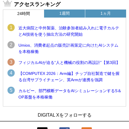
アクセスランキング
1週間
1ヵ月
24時間
1
近大病院と中外製薬、治験参加者組み入れに電子カルテ
とAI技術を使う抽出方法の研究開始
2
Umios、消費者起点の販売計画策定に向けたAIシステム
を本格稼働
3
フィジカルAIが迫る“人と機械の役割の再設計”【第3回】
4
【COMPUTEX 2026：Arm編】チップ自社製造で鍵を握
る台湾サプライチェーン、英Armが連携を強調
5
カルビー、部門横断データをAIシミュレーションするS＆
OP基盤を本格稼働
1
1
Umios、消費者起点の販売計画策定に向けたAIシステムを本格
古河電工、全社データの横断利用に向け仮想化技術を使う統
DIGITAL Xをフォローする
稼働
合基盤を本格稼働
2
2
製造業の現場の暗黙知を組織横断で活用するためのナレッジ
鹿島建設、鋼管柱へのコンクリート充填時の異常を検出する