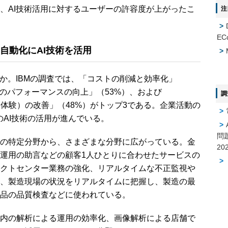
、AI技術活用に対するユーザーの許容度が上がったこ
注
EC
自動化にAI技術を活用
か。IBMの調査では、「コストの削減と効率化」
クのパフォーマンスの向上」（53%）、および
調
nce：顧客体験）の改善」（48%）がトップ3である。企業活動の
のAI技術の活用が進んでいる。
問
の特定分野から、さまざまな分野に広がっている。金
運用の助言などの顧客1人ひとりに合わせたサービスの
クトセンター業務の強化、リアルタイムな不正監視や
、製造現場の状況をリアルタイムに把握し、製造の最
品の品質検査などに使われている。
内の解析による運用の効率化、画像解析による店舗で