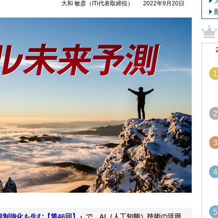
大和 敏彦（ITi代表取締役）
2022年9月20日
1
2
3
4
5
規制強化も生む【第46回】
』で、AI（人工知能）技術の活用