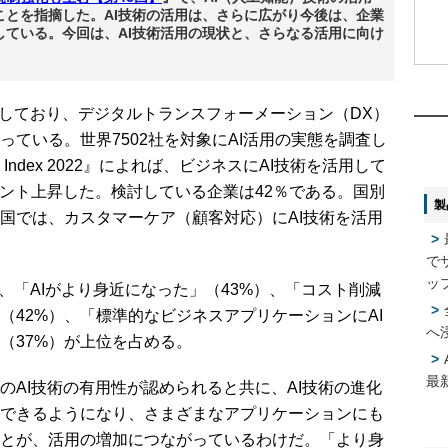
ことを指摘した。AI技術の活用は、さらに広がり今後は、企業
している。今回は、AI技術活用の現状と、さらなる活用に向け
1
1
しており、デジタルトランスフォーメーション（DX）
2
2
ている。世界7502社を対象にAI活用の実態を調査し
option Index 2022』によれば、ビジネスにAI技術を活用して
ポイント上昇した。検討している企業は42％である。国別
製
3
3
国では、カスタマーケア（顧客対応）にAI技術を活用
。
で
4
4
ッ
、「AIがより身近になった」（43%）、「コスト削減
（42%）、「標準的なビジネスアプリケーションにAI
へ
（37%）が上位を占める。
5
5
最
AI技術の有用性が認められると共に、AI技術の進化
できるようになり、さまざまなアプリケーションにも
とが、活用の増加につながっているわけだ。「より身