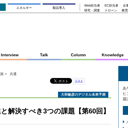
Web担当者
EC担当者
企業
エネルギー
製品導入
研究・調査
ドローン
教育
Interview
Talk
Column
Knowledge
測
共通
リスト
あ
ヒ
大和敏彦のデジタル未来予測
届
進と解決すべき3つの課題【第60回】