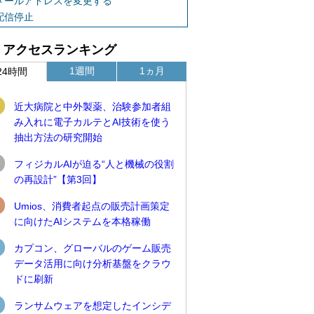
メールアドレスを変更する
配信停止
アクセスランキング
1週間
1ヵ月
24時間
近大病院と中外製薬、治験参加者組
み入れに電子カルテとAI技術を使う
抽出方法の研究開始
フィジカルAIが迫る“人と機械の役割
の再設計”【第3回】
Umios、消費者起点の販売計画策定
に向けたAIシステムを本格稼働
カプコン、グローバルのゲーム販売
データ活用に向け分析基盤をクラウ
ドに刷新
ランサムウェアを想定したインシデ