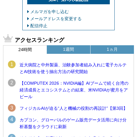
メルマガを申し込む
メールアドレスを変更する
配信停止
アクセスランキング
1週間
1ヵ月
24時間
1
近大病院と中外製薬、治験参加者組み入れに電子カルテ
とAI技術を使う抽出方法の研究開始
2
【COMPUTEX 2026：NVIDIA編】AIブームで続く台湾の
経済成長とエコシステムとの結束、米NVIDIAが蜜月をア
ピール
3
フィジカルAIが迫る“人と機械の役割の再設計”【第3回】
4
カプコン、グローバルのゲーム販売データ活用に向け分
析基盤をクラウドに刷新