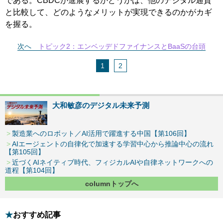
である。CBDCが進展するかどうかは、他のデジタル通貨
と比較して、どのようなメリットが実現できるのかがカギ
を握る。
次へ
トピック2：エンベッデドファイナンスとBaaSの台頭
1
2
大和敏彦のデジタル未来予測
製造業へのロボット／AI活用で躍進する中国【第106回】
AIエージェントの自律化で加速する学習中心から推論中心の流れ
【第105回】
近づくAIネイティブ時代、フィジカルAIや自律ネットワークへの
道程【第104回】
columnトップへ
おすすめ記事