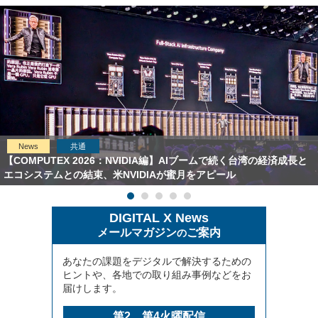
News
共通
【COMPUTEX 2026：NVIDIA編】AIブームで続く台湾の経済成長と
エコシステムとの結束、米NVIDIAが蜜月をアピール
DIGITAL X News
メールマガジン
ご案内
の
あなたの課題をデジタルで解決するための
ヒントや、各地での取り組み事例などをお
届けします。
第2、第4火曜配信