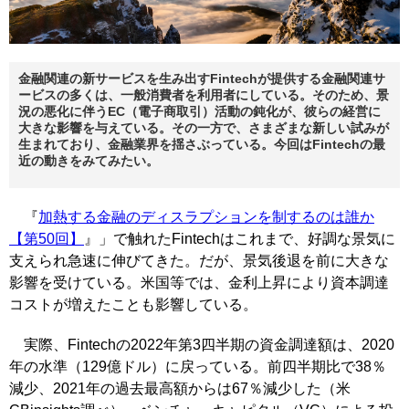
金融関連の新サービスを生み出すFintechが提供する金融関連サ
ービスの多くは、一般消費者を利用者にしている。そのため、景
況の悪化に伴うEC（電子商取引）活動の鈍化が、彼らの経営に
大きな影響を与えている。その一方で、さまざまな新しい試みが
生まれており、金融業界を揺さぶっている。今回はFintechの最
近の動きをみてみたい。
『
加熱する金融のディスラプションを制するのは誰か
【第50回】
』」で触れたFintechはこれまで、好調な景気に
支えられ急速に伸びてきた。だが、景気後退を前に大きな
影響を受けている。米国等では、金利上昇により資本調達
コストが増えたことも影響している。
実際、Fintechの2022年第3四半期の資金調達額は、2020
年の水準（129億ドル）に戻っている。前四半期比で38％
減少、2021年の過去最高額からは67％減少した（米