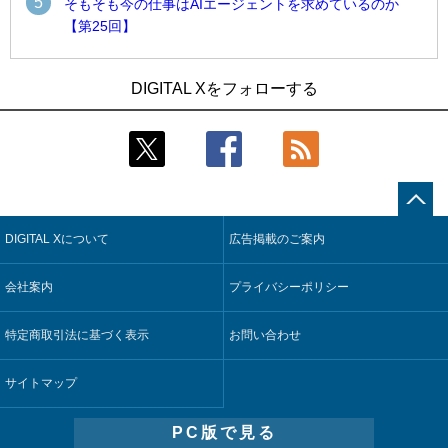
5
そもそも今の仕事はAIエージェントを求めているのか
【第25回】
1
1
近大病院と中外製薬、治験参加者組み入れに電子カルテとAI
古河電工、全社データの横断利用に向け仮想化技術を使う統
DIGITAL Xをフォローする
技術を使う抽出方法の研究開始
合基盤を本格稼働
2
2
Umios、消費者起点の販売計画策定に向けたAIシステムを本格
鹿島建設、鋼管柱へのコンクリート充填時の異常を検出する
稼働
AIを遠隔監視システムに実装
3
3
【COMPUTEX 2026：Arm編】チップ自社製造で鍵を握る台
近大病院と中外製薬、治験参加者組み入れに電子カルテとAI
湾サプライチェーン、英Armが連携を強調
技術を使う抽出方法の研究開始
DIGITAL Xについて
広告掲載のご案内
4
4
コスモ石油、製油所の設備点検への四足歩行ロボット利用を
そもそも今の仕事はAIエージェントを求めているのか【第25
検証
回】
会社案内
プライバシーポリシー
5
5
フィジカルAIが迫る“人と機械の役割の再設計”【第3回】
製造業の現場の暗黙知を組織横断で活用するためのナレッジ
管理基盤、LIGHTzが提供
特定商取引法に基づく表示
お問い合わせ
サイトマップ
PC版で見る