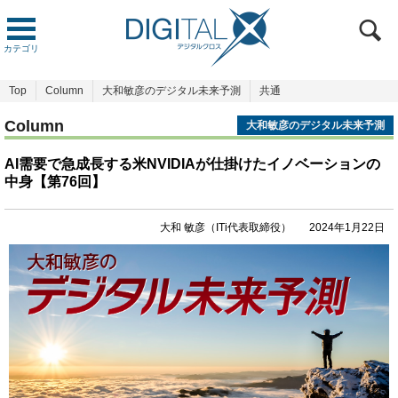
カテゴリ
Top
Column
大和敏彦のデジタル未来予測
共通
Column
大和敏彦のデジタル未来予測
AI需要で急成長する米NVIDIAが仕掛けたイノベーションの
中身【第76回】
大和 敏彦（ITi代表取締役）
2024年1月22日