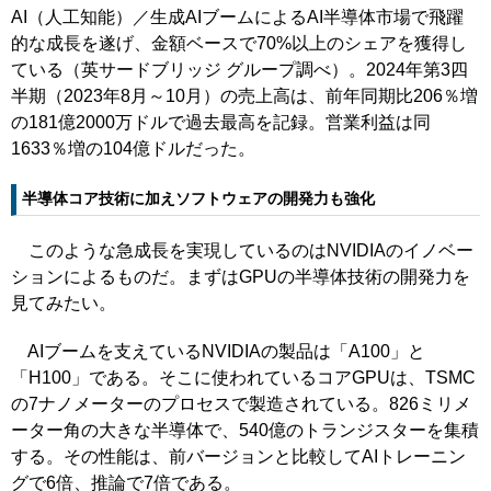
AI（人工知能）／生成AIブームによるAI半導体市場で飛躍
的な成長を遂げ、金額ベースで70%以上のシェアを獲得し
ている（英サードブリッジ グループ調べ）。2024年第3四
半期（2023年8月～10月）の売上高は、前年同期比206％増
の181億2000万ドルで過去最高を記録。営業利益は同
1633％増の104億ドルだった。
半導体コア技術に加えソフトウェアの開発力も強化
このような急成長を実現しているのはNVIDIAのイノベー
ションによるものだ。まずはGPUの半導体技術の開発力を
見てみたい。
AIブームを支えているNVIDIAの製品は「A100」と
「H100」である。そこに使われているコアGPUは、TSMC
の7ナノメーターのプロセスで製造されている。826ミリメ
ーター角の大きな半導体で、540億のトランジスターを集積
する。その性能は、前バージョンと比較してAIトレーニン
グで6倍、推論で7倍である。