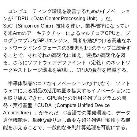
コンピューティング環境を改善するためのイノベーショ
ンが「DPU（Data Center Processing Unit）」だ。
SoC（Silicon on Chip）技術を使い、業界標準になってい
る米ArmのアーキテクチャーによるマルチコアCPUと、プ
ログラマブルなGPUエンジン、両者を結びつける高速なネ
ットワークインタフェースの3要素を1つのチップに統合す
ることで、それぞれの高速化に加え、連携の高速化を図
る。さらにソフトウェアデファインド（定義）のネットワ
ークやストレージ環境を実現し、CPUの負荷を軽減する。
半導体製品のコアなイノベーションだけでなく、ソフト
ウェアによる製品の活用範囲を拡大するイノベーションに
も取り組んできた。GPU向けの汎用並列プログラムの開
発・実行基盤「CUDA（Compute Unified Device
Architecture）」がそれだ。C言語での開発環境に、データ
通信機能や、単純な繰り返し命令を超並列処理変換する機
能を加えることで、一般的な並列計算処理を可能にする。