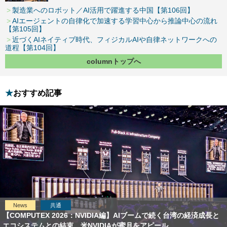
製造業へのロボット／AI活用で躍進する中国【第106回】
AIエージェントの自律化で加速する学習中心から推論中心の流れ
【第105回】
近づくAIネイティブ時代、フィジカルAIや自律ネットワークへの
道程【第104回】
columnトップへ
おすすめ記事
News
共通
【COMPUTEX 2026：NVIDIA編】AIブームで続く台湾の経済成長と
エコシステムとの結束、米NVIDIAが蜜月をアピール