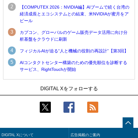
2
【COMPUTEX 2026：NVIDIA編】AIブームで続く台湾の
経済成長とエコシステムとの結束、米NVIDIAが蜜月をア
ピール
3
カプコン、グローバルのゲーム販売データ活用に向け分
析基盤をクラウドに刷新
4
フィジカルAIが迫る“人と機械の役割の再設計”【第3回】
5
AIコンタクトセンター構築のための優先順位を診断する
サービス、RightTouchが開始
1
1
近大病院と中外製薬、治験参加者組み入れに電子カルテとAI
古河電工、全社データの横断利用に向け仮想化技術を使う統
DIGITAL Xをフォローする
技術を使う抽出方法の研究開始
合基盤を本格稼働
2
2
Umios、消費者起点の販売計画策定に向けたAIシステムを本格
鹿島建設、鋼管柱へのコンクリート充填時の異常を検出する
稼働
AIを遠隔監視システムに実装
3
3
コスモ石油、製油所の設備点検への四足歩行ロボット利用を
近大病院と中外製薬、治験参加者組み入れに電子カルテとAI
検証
技術を使う抽出方法の研究開始
DIGITAL Xについて
広告掲載のご案内