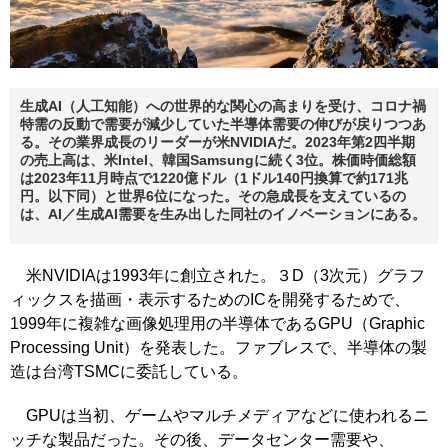
生成AI（人工知能）への世界的な関心の高まりを受け、コロナ禍
特需の反動で需要が減少していた半導体需要の伸びが戻りつつあ
る。その業界成長のリーダーが米NVIDIAだ。2023年第2四半期
の売上高は、米Intel、韓国Samsungに続く3位。株価時価総額
は2023年11月時点で1220億ドル（1ドル140円換算で約171兆
円。以下同）と世界6位になった。その急成長を支えているの
は、AI／生成AI需要を生み出した同社のイノベーションにある。
米NVIDIAは1993年に創立された。３D（3次元）グラフ
ィックスを描画・表示するためのICを開発するためで、
1999年に複雑な画像処理用の半導体であるGPU（Graphic
Processing Unit）を発表した。ファブレスで、半導体の製
造は台湾TSMCに委託している。
GPUは当初、ゲームやマルチメディアなどに使われるニ
ッチな製品だった。その後、データセンター需要や、