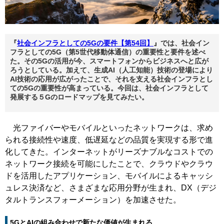
『
社会インフラとしての5Gの要件【第54回】
』では、社会イン
フラとしての5G（第5世代移動体通信）の重要性と要件を述べ
た。その5Gの活用が今、スマートフォンからビジネスへと広が
ろうとしている。加えて、生成AI（人工知能）技術の登場により
AI技術の応用が広がったことで、それを支える社会インフラとし
ての5Gの重要性が高まっている。今回は、社会インフラとして
発展する５Gのロードマップを見てみたい。
光ファイバーやモバイルといったネットワークは、求め
られる接続性や速度、低遅延などの品質を実現する形で進
化してきた。インターネットがリーズナブルなコストでの
ネットワーク接続を可能にしたことで、クラウドやクラウ
ドを活用したアプリケーション、モバイルによるキャッシ
ュレス決済など、さまざまな応用分野が生まれ、DX（デジ
タルトランスフォーメーション）を加速させた。
5GとAIの組み合わせで新たな価値が生まれる