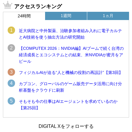
アクセスランキング
1週間
1ヵ月
24時間
1
近大病院と中外製薬、治験参加者組み入れに電子カルテ
とAI技術を使う抽出方法の研究開始
2
【COMPUTEX 2026：NVIDIA編】AIブームで続く台湾の
経済成長とエコシステムとの結束、米NVIDIAが蜜月をア
ピール
3
フィジカルAIが迫る“人と機械の役割の再設計”【第3回】
4
カプコン、グローバルのゲーム販売データ活用に向け分
析基盤をクラウドに刷新
5
そもそも今の仕事はAIエージェントを求めているのか
【第25回】
1
1
近大病院と中外製薬、治験参加者組み入れに電子カルテとAI
古河電工、全社データの横断利用に向け仮想化技術を使う統
DIGITAL Xをフォローする
技術を使う抽出方法の研究開始
合基盤を本格稼働