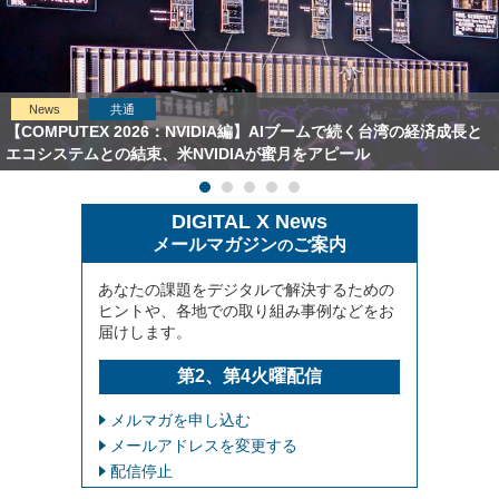
News
共通
【COMPUTEX 2026：NVIDIA編】AIブームで続く台湾の経済成長と
エコシステムとの結束、米NVIDIAが蜜月をアピール
DIGITAL X News
メールマガジン
ご案内
の
あなたの課題をデジタルで解決するための
ヒントや、各地での取り組み事例などをお
届けします。
第2、第4火曜配信
メルマガを申し込む
メールアドレスを変更する
配信停止