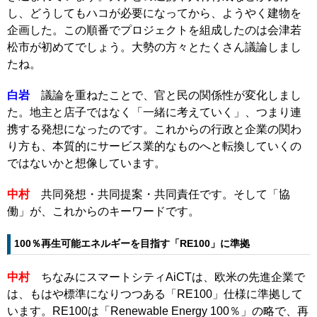
し、どうしてもハコが必要になってから、ようやく建物を
企画した。この順番でプロジェクトを組成したのは会津若
松市が初めてでしょう。大勢の方々とたくさん議論しまし
たね。
白岩
議論を重ねたことで、官と民の関係性が変化しまし
た。地主と店子ではなく「一緒に考えていく」、つまり連
携する発想になったのです。これからの行政と企業の関わ
り方も、本質的にサービス業的なものへと転換していくの
ではないかと想像しています。
中村
共同発想・共同提案・共同責任です。そして「協
働」が、これからのキーワードです。
100％再生可能エネルギーを目指す「RE100」に準拠
中村
ちなみにスマートシティAiCTは、欧米の先進企業で
は、もはや標準になりつつある「RE100」仕様に準拠して
います。RE100は「Renewable Energy 100％」の略で、再