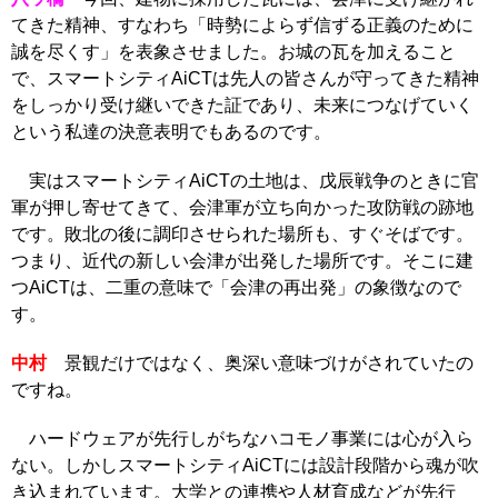
てきた精神、すなわち「時勢によらず信ずる正義のために
誠を尽くす」を表象させました。お城の瓦を加えること
で、スマートシティAiCTは先人の皆さんが守ってきた精神
をしっかり受け継いできた証であり、未来につなげていく
という私達の決意表明でもあるのです。
実はスマートシティAiCTの土地は、戊辰戦争のときに官
軍が押し寄せてきて、会津軍が立ち向かった攻防戦の跡地
です。敗北の後に調印させられた場所も、すぐそばです。
つまり、近代の新しい会津が出発した場所です。そこに建
つAiCTは、二重の意味で「会津の再出発」の象徴なので
す。
中村
景観だけではなく、奥深い意味づけがされていたの
ですね。
ハードウェアが先行しがちなハコモノ事業には心が入ら
ない。しかしスマートシティAiCTには設計段階から魂が吹
き込まれています。大学との連携や人材育成などが先行