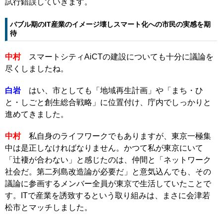
試行錯誤していきます。
バブル期のIT産業のイメージ壊しスマート化への市民の実感を期
待
中村
スマートシティAiCTの建設についても十分に議論を
尽くしましたね。
白岩
はい、市としても「地域再生計画」や「まち・ひ
と・しごと創生総合戦略」に位置付け、庁内でしっかりと
進めてきました。
中村
私自身のライフワークでもありますが、東京一極集
中は是正しなければなりません。かつて私が東京にいて
「辻褄が合わない」と感じたのは、仲間と「ネットワーク
社会だ。第二列島改造論が必要だ」と意気込んでも、その
議論に参画するメンバー全員が東京で生活していたことで
す。ITで産業を誘致するという取り組みは、まさに会津若
松市とマッチしました。