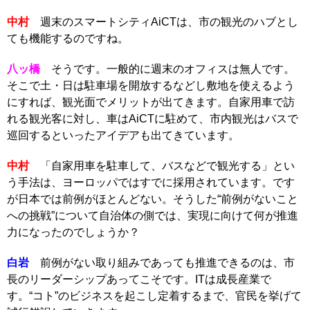
中村
週末のスマートシティAiCTは、市の観光のハブとし
ても機能するのですね。
八ッ橋
そうです。一般的に週末のオフィスは無人です。
そこで土・日は駐車場を開放するなどし敷地を使えるよう
にすれば、観光面でメリットが出てきます。自家用車で訪
れる観光客に対し、車はAiCTに駐めて、市内観光はバスで
巡回するといったアイデアも出てきています。
中村
「自家用車を駐車して、バスなどで観光する」とい
う手法は、ヨーロッパではすでに採用されています。です
が日本では前例がほとんどない。そうした“前例がないこと
への挑戦”について自治体の側では、実現に向けて何が推進
力になったのでしょうか？
白岩
前例がない取り組みであっても推進できるのは、市
長のリーダーシップあってこそです。ITは成長産業で
す。“コト”のビジネスを起こし定着するまで、官民を挙げて