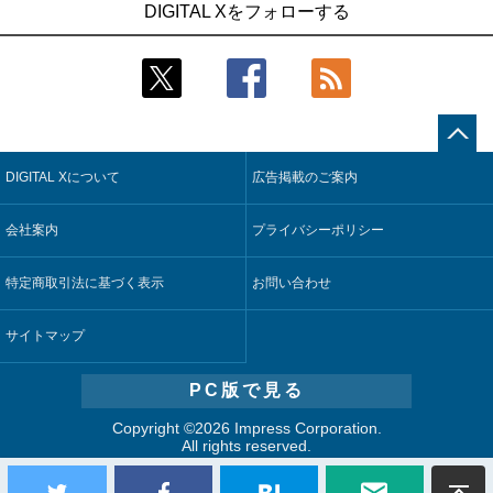
DIGITAL Xをフォローする
稼働
合基盤を本格稼働
2
2
近大病院と中外製薬、治験参加者組み入れに電子カルテとAI
鹿島建設、鋼管柱へのコンクリート充填時の異常を検出する
技術を使う抽出方法の研究開始
AIを遠隔監視システムに実装
3
3
コスモ石油、製油所の設備点検への四足歩行ロボット利用を
そもそも今の仕事はAIエージェントを求めているのか【第25
検証
回】
DIGITAL Xについて
広告掲載のご案内
4
4
【COMPUTEX 2026：Arm編】チップ自社製造で鍵を握る台
製造業の現場の暗黙知を組織横断で活用するためのナレッジ
湾サプライチェーン、英Armが連携を強調
管理基盤、LIGHTzが提供
会社案内
プライバシーポリシー
5
5
製造業の現場の暗黙知を組織横断で活用するためのナレッジ
Umios、消費者起点の販売計画策定に向けたAIシステムを本格
管理基盤、LIGHTzが提供
稼働
特定商取引法に基づく表示
お問い合わせ
サイトマップ
PC版で見る
Copyright ©
2026 Impress Corporation.
All rights reserved.