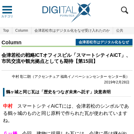
カテゴリ
Top
Column
会津若松市はデジタル化をなぜ受け入れたのか
公共
Column
会津若松市はデジタル化をなぜ
受け入れたのか
会津若松の戦略ICTオフィスビル「スマートシティAiCT」、
市民交流や観光拠点としても期待【第15回】
中村 彰二朗（アクセンチュア 福島イノベーションセンター センター長）
2019年2月28日
鶴ヶ城と同じ瓦は「歴史をつなぎ未来へ託す」決意表明
中村
スマートシティAiCTには、会津若松のシンボルであ
る鶴ヶ城のものと同じ原料で作られた瓦が使われています
ね。
八ッ橋
今回、建物に採用した瓦には、会津に受け継がれ