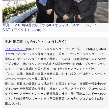
写真5：2019年4月に竣工するICTオフィス「スマートシティ
AiCT（アイクト）」の前で
中村 彰二朗（なかむら・しょうじろう）
アクセンチュア
福島イノベーションセンター センター長。1986年よりUNIX
上でのアプリケーション開発に従事し、国産ERPパッケージベンダー、EC
業務パッケージベンダーの経営に関わる。その後、政府自治体システムのオ
ープン化と、地方ITベンダーの高度人材育成や地方自治体アプリケーション
シェアモデルを提唱し全国へ啓発。2011年1月アクセンチュア入社。
「3.11」以降、福島県の復興と産業振興に向けて設立した福島イノベーショ
ンセンターのセンター長に就任した。
現在は、東日本の復興および地方創生を実現するため、首都圏一極集中のデ
ザインから分散配置論を展開し、社会インフラのグリッド化、グローバルネ
ットワークとデータセンターの分散配置の推進、再生可能エネルギーへのシ
フト、地域主導型スマートシティ事業開発等、地方創生プロジェクトに取り
組んでいる。