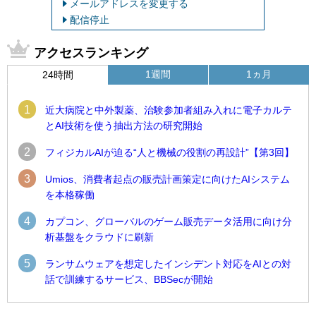
メールアドレスを変更する
配信停止
アクセスランキング
1週間
1ヵ月
24時間
1
近大病院と中外製薬、治験参加者組み入れに電子カルテ
とAI技術を使う抽出方法の研究開始
2
フィジカルAIが迫る“人と機械の役割の再設計”【第3回】
3
Umios、消費者起点の販売計画策定に向けたAIシステム
を本格稼働
4
カプコン、グローバルのゲーム販売データ活用に向け分
析基盤をクラウドに刷新
5
ランサムウェアを想定したインシデント対応をAIとの対
話で訓練するサービス、BBSecが開始
1
1
Umios、消費者起点の販売計画策定に向けたAIシステムを本格
古河電工、全社データの横断利用に向け仮想化技術を使う統