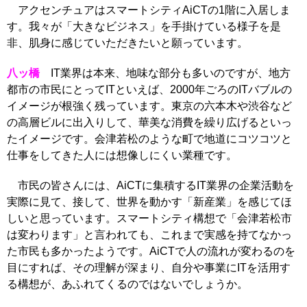
アクセンチュアはスマートシティAiCTの1階に入居しま
す。我々が「大きなビジネス」を手掛けている様子を是
非、肌身に感じていただきたいと願っています。
八ッ橋
IT業界は本来、地味な部分も多いのですが、地方
都市の市民にとってITといえば、2000年ごろのITバブルの
イメージが根強く残っています。東京の六本木や渋谷など
の高層ビルに出入りして、華美な消費を繰り広げるといっ
たイメージです。会津若松のような町で地道にコツコツと
仕事をしてきた人には想像しにくい業種です。
市民の皆さんには、AiCTに集積するIT業界の企業活動を
実際に見て、接して、世界を動かす「新産業」を感じてほ
しいと思っています。スマートシティ構想で「会津若松市
は変わります」と言われても、これまで実感を持てなかっ
た市民も多かったようです。AiCTで人の流れが変わるのを
目にすれば、その理解が深まり、自分や事業にITを活用す
る構想が、あふれてくるのではないでしょうか。