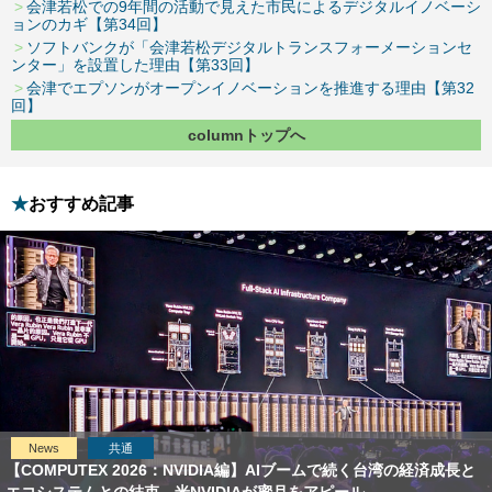
会津若松での9年間の活動で見えた市民によるデジタルイノベーシ
ョンのカギ【第34回】
ソフトバンクが「会津若松デジタルトランスフォーメーションセ
ンター」を設置した理由【第33回】
会津でエプソンがオープンイノベーションを推進する理由【第32
回】
columnトップへ
おすすめ記事
News
共通
【COMPUTEX 2026：NVIDIA編】AIブームで続く台湾の経済成長と
エコシステムとの結束、米NVIDIAが蜜月をアピール