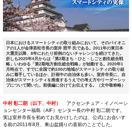
日本におけるスマートシティの取り組みにおいて、そのパイオニ
アの1人が会津若松市長の室井 照平 氏である。2011年の東日本
大震災以降、8年にわたり前例のないチャレンジを続けてきた。
折しも2020年4月からは「第2期まち・ひと・しごと創生総合戦
略」いわゆる「第2期地方創生総合戦略」が始動する。2020年1
月時点で、すでに全国で約100の地域がスマートシティの取り組
みに着手しているほか、計画中の自治体も多い。室井市長に、自
治体がスマートシティを推進するうえでの考え方やリーダーシッ
プについて聞いた。前後編に分けてお伝えする。（文中敬称略）
中村 彰二朗（以下、中村）
アクセンチュア・イノベーシ
ョンセンター福島（AIF）センター長の中村 彰二朗です。
実は室井市長を初めてお見かけしたのは、公式にお会いす
る前の2011年8月、東山盆踊りの直前のことでした。