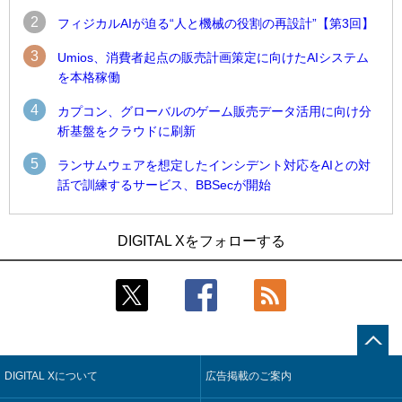
2
フィジカルAIが迫る“人と機械の役割の再設計”【第3回】
3
Umios、消費者起点の販売計画策定に向けたAIシステム
を本格稼働
4
カプコン、グローバルのゲーム販売データ活用に向け分
析基盤をクラウドに刷新
5
ランサムウェアを想定したインシデント対応をAIとの対
話で訓練するサービス、BBSecが開始
1
1
Umios、消費者起点の販売計画策定に向けたAIシステムを本格
古河電工、全社データの横断利用に向け仮想化技術を使う統
DIGITAL Xをフォローする
稼働
合基盤を本格稼働
2
2
近大病院と中外製薬、治験参加者組み入れに電子カルテとAI
鹿島建設、鋼管柱へのコンクリート充填時の異常を検出する
技術を使う抽出方法の研究開始
AIを遠隔監視システムに実装
3
3
コスモ石油、製油所の設備点検への四足歩行ロボット利用を
そもそも今の仕事はAIエージェントを求めているのか【第25
検証
回】
DIGITAL Xについて
広告掲載のご案内
4
4
【COMPUTEX 2026：Arm編】チップ自社製造で鍵を握る台
製造業の現場の暗黙知を組織横断で活用するためのナレッジ