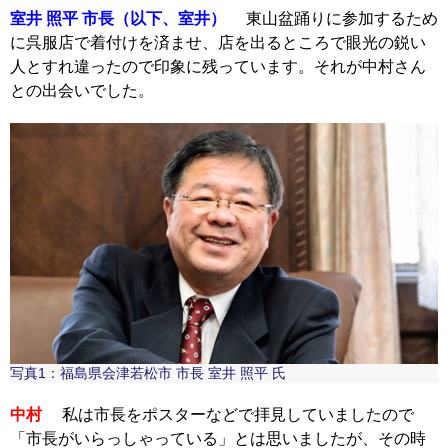
室井 照平 市長（以下、室井）
東山盆踊りに参加するため
に呉服店で着付けを済ませ、店を出るところで眼光の鋭い
人とすれ違ったので印象に残っています。それが中村さん
との出会いでした。
写真1：福島県会津若松市 市長 室井 照平 氏
中村
私は市長をポスターなどで拝見していましたので
「市長がいらっしゃっている」とは思いましたが、その時