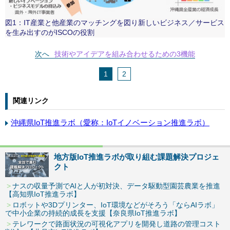
図1：IT産業と他産業のマッチングを図り新しいビジネス／サービス
を生み出すのがISCOの役割
次へ
技術やアイデアを組み合わせるための3機能
1
2
関連リンク
沖縄県IoT推進ラボ（愛称：IoTイノベーション推進ラボ）
地方版IoT推進ラボが取り組む課題解決プロジェ
クト
ナスの収量予測でAIと人が初対決、データ駆動型園芸農業を推進
【高知県IoT推進ラボ】
ロボットや3Dプリンター、IoT環境などがそろう「ならAIラボ」
で中小企業の持続的成長を支援【奈良県IoT推進ラボ】
テレワークで路面状況の可視化アプリを開発し道路の管理コスト