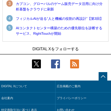
3
カプコン、グローバルのゲーム販売データ活用に向け分
析基盤をクラウドに刷新
4
フィジカルAIが迫る“人と機械の役割の再設計”【第3回】
5
AIコンタクトセンター構築のための優先順位を診断する
サービス、RightTouchが開始
1
1
近大病院と中外製薬、治験参加者組み入れに電子カルテとAI
古河電工、全社データの横断利用に向け仮想化技術を使う統
DIGITAL Xをフォローする
技術を使う抽出方法の研究開始
合基盤を本格稼働
2
2
Umios、消費者起点の販売計画策定に向けたAIシステムを本格
鹿島建設、鋼管柱へのコンクリート充填時の異常を検出する
稼働
AIを遠隔監視システムに実装
3
3
コスモ石油、製油所の設備点検への四足歩行ロボット利用を
近大病院と中外製薬、治験参加者組み入れに電子カルテとAI
検証
技術を使う抽出方法の研究開始
DIGITAL Xについて
広告掲載のご案内
4
4
【COMPUTEX 2026：Arm編】チップ自社製造で鍵を握る台
そもそも今の仕事はAIエージェントを求めているのか【第25
湾サプライチェーン、英Armが連携を強調
回】
会社案内
プライバシーポリシー
5
5
フィジカルAIが迫る“人と機械の役割の再設計”【第3回】
製造業の現場の暗黙知を組織横断で活用するためのナレッジ
管理基盤、LIGHTzが提供
特定商取引法に基づく表示
お問い合わせ