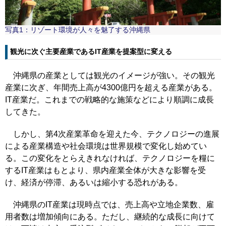
写真1：リゾート環境が人々を魅了する沖縄県
観光に次ぐ主要産業であるIT産業を提案型に変える
沖縄県の産業としては観光のイメージが強い。その観光
産業に次ぎ、年間売上高が4300億円を超える産業がある。
IT産業だ。これまでの戦略的な施策などにより順調に成長
してきた。
しかし、第4次産業革命を迎えた今、テクノロジーの進展
による産業構造や社会環境は世界規模で変化し始めてい
る。この変化をとらえきれなければ、テクノロジーを糧に
するIT産業はもとより、県内産業全体が大きな影響を受
け、経済が停滞、あるいは縮小する恐れがある。
沖縄県のIT産業は現時点では、売上高や立地企業数、雇
用者数は増加傾向にある。ただし、継続的な成長に向けて