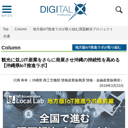
カテゴリ
Top
Column
地方版IoT推進ラボが取り組む課題解決プロジェクト
共通
Column
地方版IoT推進ラボが取り組む
課題解決プロジェクト
観光に並ぶIT産業をさらに発展させ沖縄の持続性を高める
【沖縄県IoT推進ラボ】
川満 寿幸（ 沖縄県 商工労働部 情報産業振興課 情報・金融産業振興班）
2019年3月22日