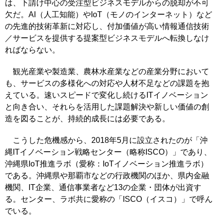
は、下請け中心の受注型ビジネスモデルからの脱却が不可
欠だ。AI（人工知能）やIoT（モノのインターネット）など
の先進的技術革新に対応し、付加価値が高い情報通信技術
／サービスを提供する提案型ビジネスモデルへ転換しなけ
ればならない。
観光産業や製造業、農林水産業などの産業分野において
も、サービスの多様化への対応や人材不足などの課題を抱
えている。速いスピードで変化し続けるITイノベーション
と向き合い、それらを活用した課題解決や新しい価値の創
造を図ることが、持続的成長には必要である。
こうした危機感から、2018年5月に設立されたのが「沖
縄ITイノベーション戦略センター（略称ISCO）」であり、
沖縄県IoT推進ラボ（愛称：IoTイノベーション推進ラボ）
である。沖縄県や那覇市などの行政機関のほか、県内金融
機関、IT企業、通信事業者など13の企業・団体が出資す
る。センター、ラボ共に愛称の「ISCO（イスコ）」で呼ん
でいる。