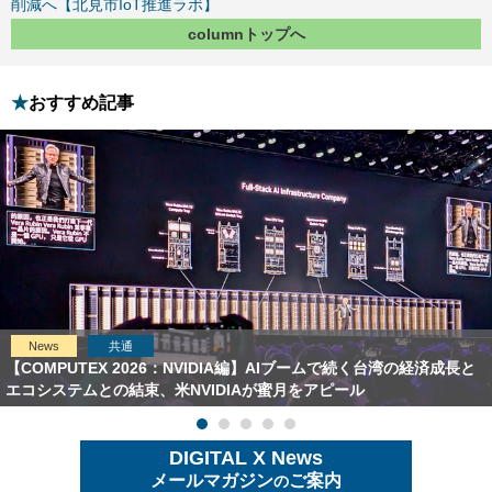
削減へ【北見市IoT推進ラボ】
columnトップへ
おすすめ記事
News
共通
【COMPUTEX 2026：NVIDIA編】AIブームで続く台湾の経済成長と
エコシステムとの結束、米NVIDIAが蜜月をアピール
DIGITAL X News
メールマガジン
ご案内
の