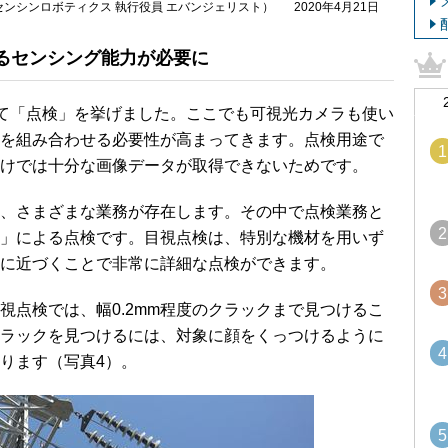
センシンロボティクス 執行役員 エバンジェリスト）
2020年4月21日
るセンシング能力が必要に
て「点検」を挙げました。ここでも可視光カメラも使い
を組み合わせる必要性が高まってきます。点検用途で
1
けでは十分な画像データが取得できないためです。
、さまざまな業務が存在します。その中で点検業務と
2
」による点検です。目視点検は、特別な機材を用いず
に近づくことで非常に詳細な点検ができます。
3
点検では、幅0.2mm程度のクラックまで見つけるこ
のクラックを見つけるには、対象に顔をくっつけるように
4
ります（写真4）。
5