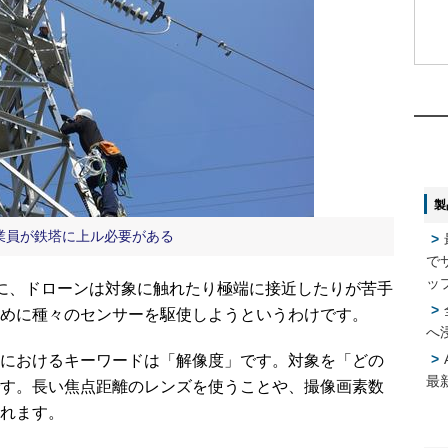
1
1
2
2
製
3
3
業員が鉄塔に上ル必要がある
で
4
4
ッ
に、ドローンは対象に触れたり極端に接近したりが苦手
めに種々のセンサーを駆使しようというわけです。
へ
5
5
におけるキーワードは「解像度」です。対象を「どの
最
す。長い焦点距離のレンズを使うことや、撮像画素数
れます。