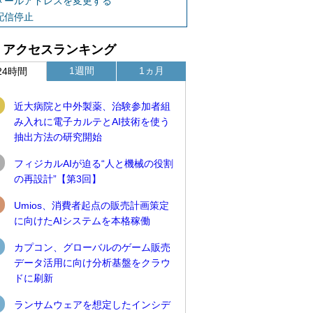
メールアドレスを変更する
配信停止
アクセスランキング
1週間
1ヵ月
24時間
近大病院と中外製薬、治験参加者組
み入れに電子カルテとAI技術を使う
抽出方法の研究開始
フィジカルAIが迫る“人と機械の役割
の再設計”【第3回】
Umios、消費者起点の販売計画策定
に向けたAIシステムを本格稼働
カプコン、グローバルのゲーム販売
データ活用に向け分析基盤をクラウ
ドに刷新
ランサムウェアを想定したインシデ