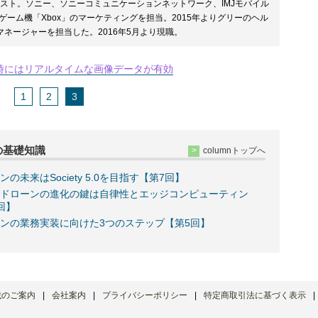
リスト。ソニー、ソニーコミュニケーションネットワーク、IMJモバイル
ゲーム機「Xbox」のマーケティングを担当。2015年よりグリーのヘル
ネージャーを担当した。2016年5月より現職。
時にはリアルタイムな画像データが有効
1
2
3
の基礎知識
columnトップへ
ンの未来はSociety 5.0を目指す【第7回】
ドローンの進化の鍵は自律性とエッジコンピューティン
回】
ンの業務実装に向けた3つのステップ【第5回】
載のご案内
会社案内
プライバシーポリシー
特定商取引法に基づく表示