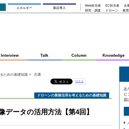
Web担当者
EC担当者
企業
エネルギー
製品導入
研究・調査
ドローン
教育
Interview
Talk
Column
Knowledge
るための基礎知識
共通
リスト
あ
ヒ
ドローンの業務活用を考えるための基礎知識
届
像データの活用方法【第4回】