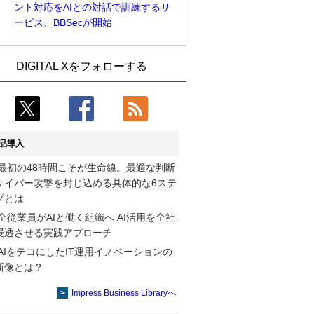
ント対応をAIとの対話で訓練するサ
ービス、BBSecが開始
Umios、消費者起点の販売計画策定に向
古河電工、全社データの横断利用に向け
DIGITAL Xをフォローする
けたAIシステムを本格稼働
仮想化技術を使う統合基盤を本格稼働
近大病院と中外製薬、治験参加者組み入
鹿島建設、鋼管柱へのコンクリート充填
れに電子カルテとAI技術を使う抽出方法
時の異常を検出するAIを遠隔監視システ
の研究開始
ムに実装
品導入
コスモ石油、製油所の設備点検への四足
そもそも今の仕事はAIエージェントを求
最初の48時間こそが生命線。最適な判断
歩行ロボット利用を検証
めているのか【第25回】
サイバー攻撃を封じ込める具体的な6ステ
【COMPUTEX 2026：Arm編】チップ自
製造業の現場の暗黙知を組織横断で活用
プとは
社製造で鍵を握る台湾サプライチェー
するためのナレッジ管理基盤、LIGHTzが
全従業員がAIと働く組織へ AI活用を全社
ン、英Armが連携を強調
提供
浸透させる実践アプローチ
AIをテコにしたIT運用イノベーションの
製造業の現場の暗黙知を組織横断で活用
Umios、消費者起点の販売計画策定に向
新像とは？
するためのナレッジ管理基盤、LIGHTzが
けたAIシステムを本格稼働
提供
Impress Business Libraryへ