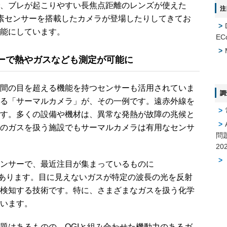
、ブレが起こりやすい長焦点距離のレンズが使えた
注
素センサーを搭載したカメラが登場したりしてきてお
能にしています。
EC
ーで熱やガスなども測定が可能に
間の目を超える機能を持つセンサーも活用されていま
調
る「サーマルカメラ」が、その一例です。遠赤外線を
す。多くの設備や機材は、異常な発熱が故障の兆候と
のガスを扱う施設でもサーマルカメラは有用なセンサ
問
ンサーで、最近注目が集まっているものに
ging）」があります。目に見えないガスが特定の波長の光を反射
検知する技術です。特に、さまざまなガスを扱う化学
います。
はあるものの、OGIと組み合わせた機動力のあるガ