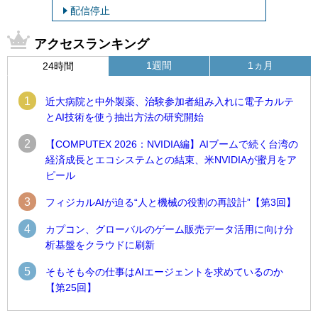
配信停止
アクセスランキング
1週間
1ヵ月
24時間
1
近大病院と中外製薬、治験参加者組み入れに電子カルテ
とAI技術を使う抽出方法の研究開始
2
【COMPUTEX 2026：NVIDIA編】AIブームで続く台湾の
経済成長とエコシステムとの結束、米NVIDIAが蜜月をア
ピール
3
フィジカルAIが迫る“人と機械の役割の再設計”【第3回】
4
カプコン、グローバルのゲーム販売データ活用に向け分
析基盤をクラウドに刷新
5
そもそも今の仕事はAIエージェントを求めているのか
【第25回】