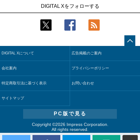
1
1
近大病院と中外製薬、治験参加者組み入れに電子カルテとAI
古河電工、全社データの横断利用に向け仮想化技術を使う統
DIGITAL Xをフォローする
技術を使う抽出方法の研究開始
合基盤を本格稼働
2
2
Umios、消費者起点の販売計画策定に向けたAIシステムを本格
鹿島建設、鋼管柱へのコンクリート充填時の異常を検出する
稼働
AIを遠隔監視システムに実装
3
3
【COMPUTEX 2026：Arm編】チップ自社製造で鍵を握る台
近大病院と中外製薬、治験参加者組み入れに電子カルテとAI
湾サプライチェーン、英Armが連携を強調
技術を使う抽出方法の研究開始
DIGITAL Xについて
広告掲載のご案内
4
4
コスモ石油、製油所の設備点検への四足歩行ロボット利用を
そもそも今の仕事はAIエージェントを求めているのか【第25
検証
回】
会社案内
プライバシーポリシー
5
5
フィジカルAIが迫る“人と機械の役割の再設計”【第3回】
製造業の現場の暗黙知を組織横断で活用するためのナレッジ
管理基盤、LIGHTzが提供
特定商取引法に基づく表示
お問い合わせ
サイトマップ
PC版で見る
Copyright ©
2026 Impress Corporation.
All rights reserved.