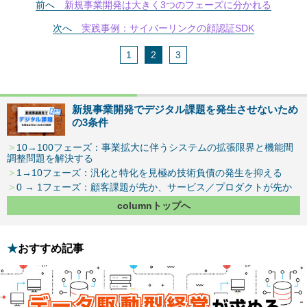
前へ
新規事業開発は大きく3つのフェーズに分かれる
次へ
実践事例：サイバーリンクの顔認証SDK
1
2
3
新規事業開発でデジタル課題を発生させないため
の3条件
10→100フェーズ：事業拡大に伴うシステムの拡張限界と機能間
調整問題を解決する
1→10フェーズ：汎化と特化を見極め技術負債の発生を抑える
0 → 1フェーズ：顧客課題が先か、サービス／プロダクトが先か
columnトップへ
おすすめ記事